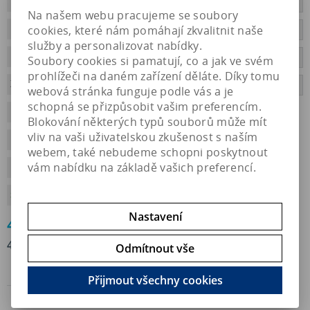
Výrobce:
Innovative Marine
oblíbené
Na našem webu pracujeme se soubory
Katalogové číslo:
cookies, které nám pomáhají zkvalitnit naše
DVH-ARA5MM-495
zeptat se
služby a personalizovat nabídky.
EAN:
094922671240
doporučit
Soubory cookies si pamatují, co a jak ve svém
prohlížeči na daném zařízení děláte. Díky tomu
Záruka (měsíců):
24
tisknout
webová stránka funguje podle vás a je
schopná se přizpůsobit vašim preferencím.
Dodací lhůta (dny):
1
Blokování některých typů souborů může mít
vliv na vaši uživatelskou zkušenost s naším
Hmotnost:
0,1 kg
webem, také nebudeme schopni poskytnout
vám nabídku na základě vašich preferencí.
Hmotnost balení:
0,1 kg
Skladem
Nastavení
49,90 Kč
41,30 Kč (bez DPH)
Odmítnout vše

Přijmout všechny cookies
Koupit
bal.
