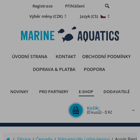
Registrace
Přihlášení
Výběr měny
Jazyk
(CZK)
(CS)
ÚVODNÍ STRANA
KONTAKT
OBCHODNÍ PODMÍNKY
DOPRAVA & PLATBA
PODPORA
NOVINKY
PRO PARTNERY
E-SHOP
DODAVATELÉ
Košík:
(0 kusů) - 0 Kč
/
Filtrace
/
Čerpadla
/
Náhradní díly / příslušenství
/
Acrylic Rigid