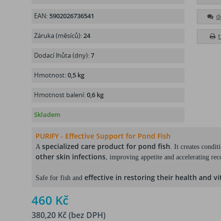
EAN:
5902026736541
d
Záruka (měsíců):
24
Dodací lhůta (dny):
7
Hmotnost:
0,5 kg
Hmotnost balení:
0,6 kg
Skladem
PURIFY - Effective Support for Pond Fish
specialized care product for pond fish
A
. It creates condit
other skin infections
, improving appetite and accelerating rec
effective in restoring their health and vit
Safe for fish and
460 Kč
380,20 Kč (bez DPH)