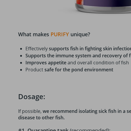
What makes
PURIFY
unique?
Effectively
supports fish in fighting skin infectio
Supports the immune system and recovery of fis
Improves appetite
and overall condition of fish
Product
safe for the pond environment
Dosage:
If possible,
we recommend isolating sick fish in a s
disease to other fish.
#1 Quarantine tank
(recommended):