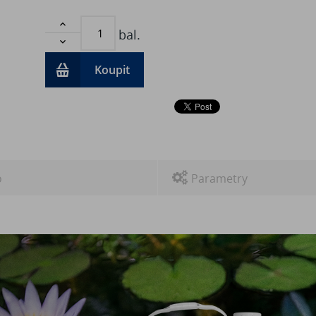

bal.

Koupit
o
Parametry