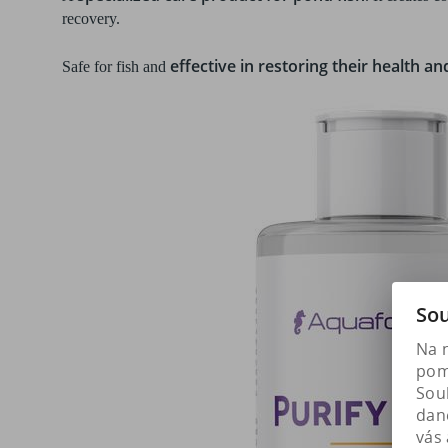
recovery.
effective in restoring their health and
Safe for fish and
Sou
Na 
pomá
Soub
dan
vás 