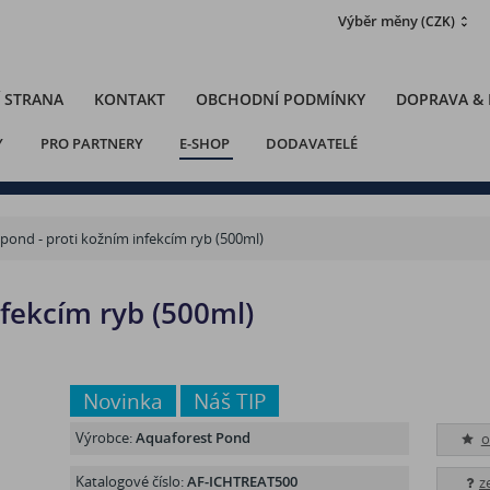
Výběr měny
(CZK)
 STRANA
KONTAKT
OBCHODNÍ PODMÍNKY
DOPRAVA &
Y
PRO PARTNERY
E-SHOP
DODAVATELÉ
 pond - proti kožním infekcím ryb (500ml)
nfekcím ryb (500ml)
Novinka
Náš TIP
Výrobce:
Aquaforest Pond
o
Katalogové číslo:
AF-ICHTREAT500
z