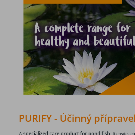
PURIFY - Účinný příprave
specialized care product for pond fish
A
. It creates c