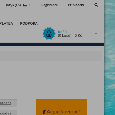
Jazyk
Registrace
Přihlášení
(CS)
 PLATBA
PODPORA
Košík:
(0 kusů) - 0 Kč
blíbené
eptat se