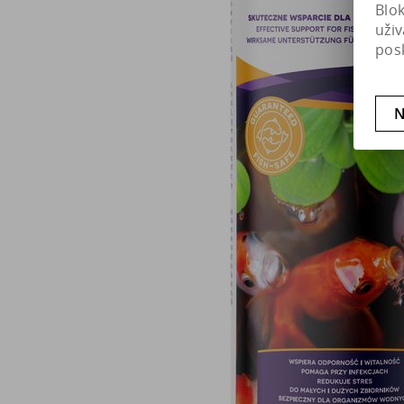
Blo
uži
pos
N