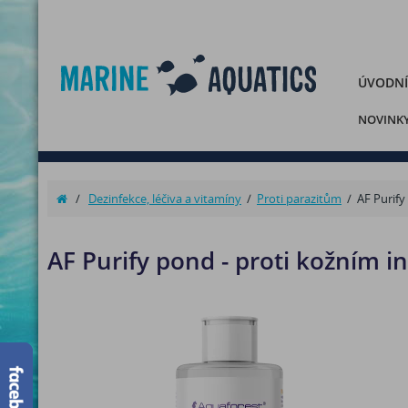
ÚVODNÍ
NOVINK
/
Dezinfekce, léčiva a vitamíny
/
Proti parazitům
/
AF Purify
AF Purify pond - proti kožním i