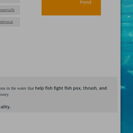
oporučit
tisknout
help fish fight fish pox, thrush, and
ions in the water that
overy.
ality.