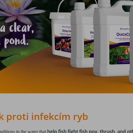
k proti infekcím ryb
help fish fight fish pox, thrush, and ot
onditions in the water that