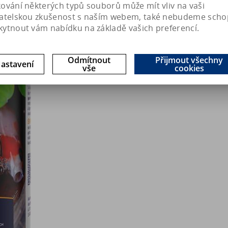
kování některých typů souborů může mít vliv na vaši
vatelskou zkušenost s naším webem, také nebudeme scho
kytnout vám nabídku na základě vašich preferencí.
Odmítnout
Přijmout všechny
astavení
vše
cookies