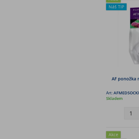
Náš TIP
AF ponožka n
Art:
AFMEDSOCK
Skladem
Akce