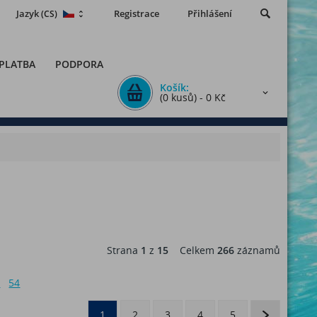
Jazyk
Registrace
Přihlášení
(CS)
 PLATBA
PODPORA
Košík:
(0 kusů) - 0 Kč
Strana
1
z
15
Celkem
266
záznamů
6
54
1
2
3
4
5