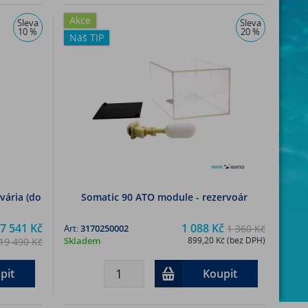
Akce
Sleva
Sleva
10 %
20 %
Náš TIP
vária (do
Somatic 90 ATO module - rezervoár
7 541 Kč
1 088 Kč
Art:
3170250002
1 360 Kč
Skladem
899,20 Kč (bez DPH)
19 490 Kč
č (bez DPH)
pit
Koupit