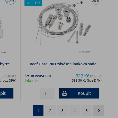
20 %
20 %
Náš TIP
chytré
Reef Flare PRO závěsná lanková sada
č
712 Kč
5 490 Kč
Art:
RFPWISET-01
890 Kč
č (bez DPH)
Skladem
588,50 Kč (bez DPH)
pit
Koupit
1
2
3
4
5