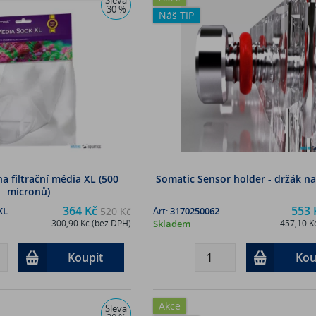
30 %
Náš TIP
a filtrační média XL (500
Somatic Sensor holder - držák n
micronů)
364 Kč
553 
XL
520 Kč
Art:
3170250062
300,90 Kč (bez DPH)
Skladem
457,10 K
Koupit
Kou
Akce
Sleva