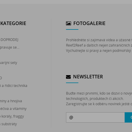
KATEGORIE
FOTOGALERIE
-DOPRODEJ
Prohlédněte si zajímavá videa a úžasné 
Reef2Reef a dalších nejen zahraničních 
pravuje se...
Vychutnejte si pravý a nejen podmořský 
arijní sety
NEWSLETTER
ED
 a řídící technika
Buďte mezi prvními, kdo se dozví o nový
technologiích, produktech či akcích.
míny a hnojiva
Zaregistrujte se k odběru novinek ještě d
léčiva a vitamíny
korály, fraggy
a substráty