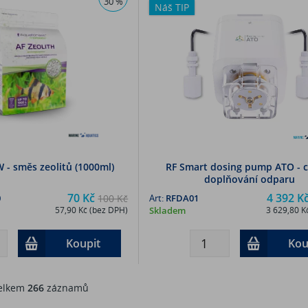
30 %
Náš TIP
W - směs zeolitů (1000ml)
RF Smart dosing pump ATO - 
doplňování odparu
70 Kč
4 392 K
0
100 Kč
Art:
RFDA01
57,90 Kč (bez DPH)
Skladem
3 629,80 K
Koupit
Kou
lkem
266
záznamů