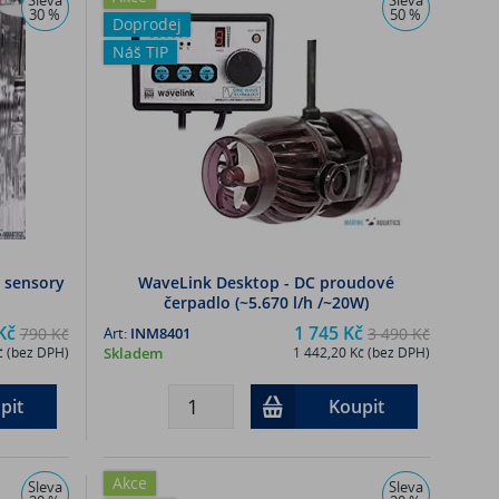
30 %
50 %
Doprodej
Náš TIP
a sensory
WaveLink Desktop - DC proudové
čerpadlo (~5.670 l/h /~20W)
Kč
1 745 Kč
790 Kč
Art:
INM8401
3 490 Kč
č (bez DPH)
Skladem
1 442,20 Kč (bez DPH)
pit
Koupit
Akce
Sleva
Sleva