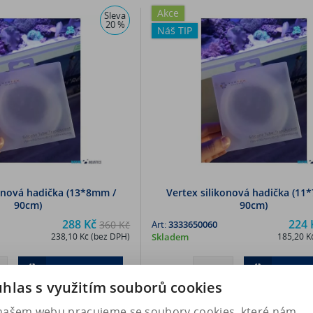
Akce
Sleva
20 %
Náš TIP
konová hadička (13*8mm /
Vertex silikonová hadička (11
90cm)
90cm)
288 Kč
224 
360 Kč
Art:
3333650060
238,10 Kč (bez DPH)
Skladem
185,20 K
Koupit
Kou
hlas s využitím souborů cookies
našem webu pracujeme se soubory cookies, které nám