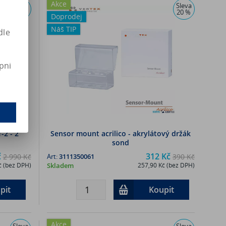
Akce
Sleva
Sleva
20 %
20 %
Doprodej
Náš TIP
dle
pni
-2 - 2
Sensor mount acrilico - akrylátový držák
sond
č
312 Kč
2 990 Kč
Art:
3111350061
390 Kč
č (bez DPH)
Skladem
257,90 Kč (bez DPH)
pit
Koupit
Akce
Sleva
Sleva