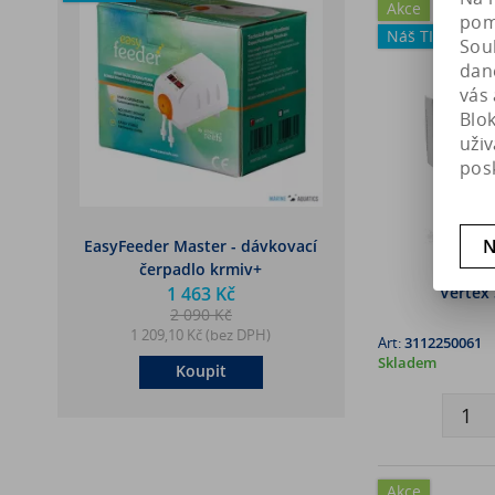
Akce
pomá
Náš TIP
Soub
dan
vás 
Blo
uži
pos
N
EasyFeeder Master - dávkovací
čerpadlo krmiv+
Vertex
1 463 Kč
2 090 Kč
1 209,10 Kč (bez DPH)
Art:
3112250061
Skladem
Koupit
Akce