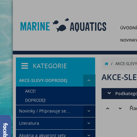
ÚVODNÍ
NOVINK
/
AKCE-SLEV
KATEGORIE
AKCE-SL
AKCE-SLEVY-DOPRODEJ
AKCE!
Podkatego
DOPRODEJ!
Řad
Novinky / Připravuje se...
Literatura
Akvária a akvarijní sety