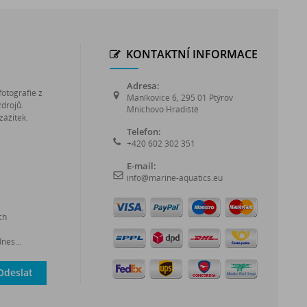
KONTAKTNÍ INFORMACE
Adresa:
fotografie z
Maníkovice 6, 295 01 Ptýrov
zdrojů.
Mnichovo Hradiště
zážitek.
Telefon:
+420 602 302 351
E-mail:
info@marine-aquatics.eu
ch
nes...
Odeslat