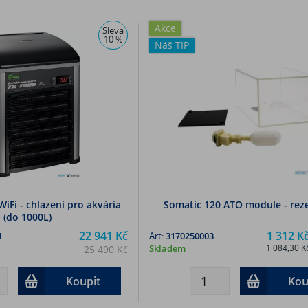
Akce
Sleva
10 %
Náš TIP
iFi - chlazení pro akvária
Somatic 120 ATO module - rez
(do 1000L)
22 941 Kč
1 312 K
1
Art:
3170250003
Skladem
1 084,30 K
25 490 Kč
18 959,60 Kč (bez DPH)
Koupit
Kou