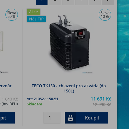
Akce
Sleva
Sleva
20 %
10 %
Náš TIP
ervoár
TECO TK150 - chlazení pro akvária (do
150L)
č
11 691 Kč
1 640 Kč
Art:
21052-1150-51
č (bez DPH)
Skladem
12 990 Kč
9 662 Kč (bez DPH)
pit
Koupit