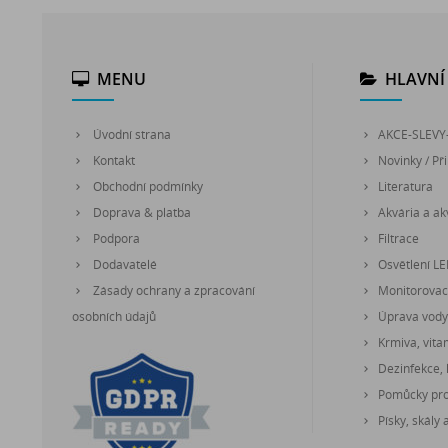
MENU
HLAVNÍ 
Úvodní strana
AKCE-SLEVY
Kontakt
Novinky / Při
Obchodní podmínky
Literatura
Doprava & platba
Akvária a akv
Podpora
Filtrace
Dodavatelé
Osvětlení L
Zásady ochrany a zpracování
Monitorovací
osobních údajů
Úprava vody
Krmiva, vita
Dezinfekce, 
Pomůcky pro 
Písky, skály 