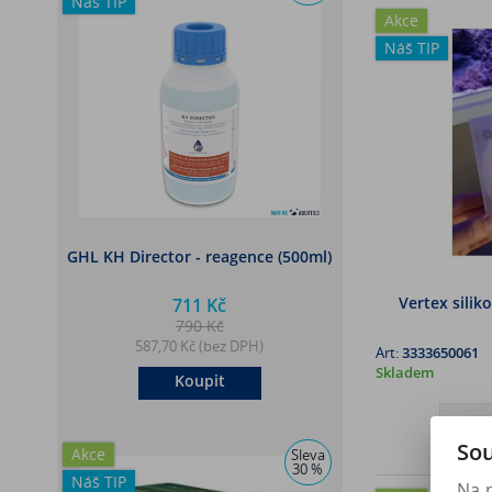
Náš TIP
Akce
Náš TIP
GHL KH Director - reagence (500ml)
Vertex sili
711 Kč
790 Kč
587,70 Kč (bez DPH)
Art:
3333650061
Skladem
Koupit
Sou
Akce
Sleva
30 %
Náš TIP
Na 