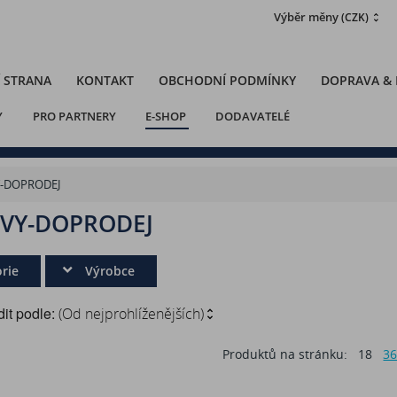
Výběr měny
(CZK)
 STRANA
KONTAKT
OBCHODNÍ PODMÍNKY
DOPRAVA &
Y
PRO PARTNERY
E-SHOP
DODAVATELÉ
Y-DOPRODEJ
EVY-DOPRODEJ
rie
Výrobce
it podle:
(Od nejprohlíženějších)
Produktů na stránku:
18
3