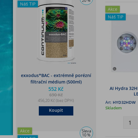
20 %
Náš TIP
Akce
Náš TIP
exxodus*BAC - extrémně porézní
filtrační médium (500ml)
AI Hydra 32HD
552 Kč
LE
690 Kč
456,20 Kč (bez DPH)
Art:
HYD32HDW
Skladem
Koupit
Akce
Sleva
10 %