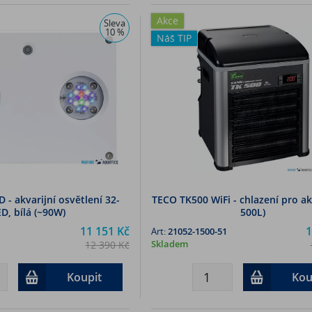
Akce
Sleva
10 %
Náš TIP
 - akvarijní osvětlení 32-
TECO TK500 WiFi - chlazení pro ak
D, bílá (~90W)
500L)
11 151 Kč
1
Art:
21052-1500-51
Skladem
12 390 Kč
9 215,80 Kč (bez DPH)
14 496,70 K
Koupit
Kou