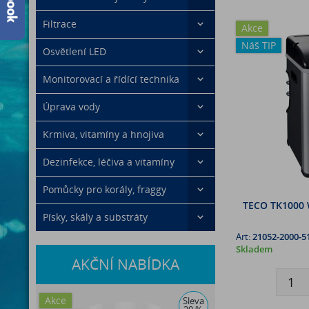
Filtrace
Akce
Náš TIP
Osvětlení LED
Monitorovací a řídící technika
Úprava vody
Krmiva, vitamíny a hnojiva
Dezinfekce, léčiva a vitamíny
Pomůcky pro korály, fraggy
TECO TK1000 W
Písky, skály a substráty
Art:
21052-2000-5
Skladem
AKČNÍ NABÍDKA
Akce
Sleva