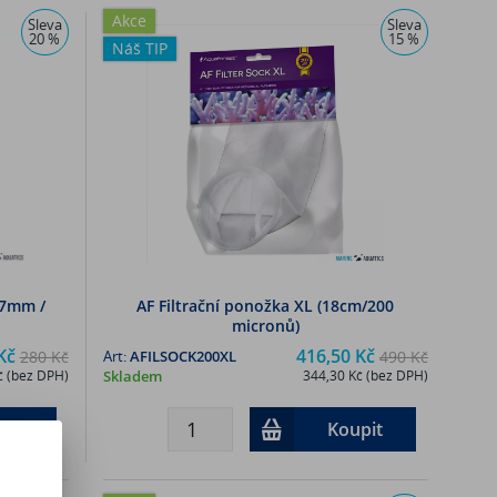
Akce
Sleva
Sleva
20 %
15 %
Náš TIP
*7mm /
AF Filtrační ponožka XL (18cm/200
micronů)
Kč
416,50 Kč
280 Kč
Art:
AFILSOCK200XL
490 Kč
č (bez DPH)
Skladem
344,30 Kč (bez DPH)
pit
Koupit