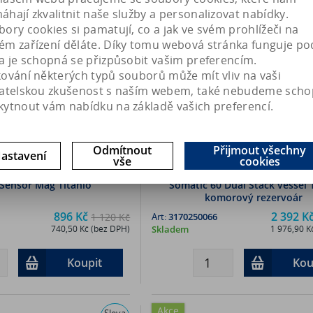
Akce
Sleva
hají zkvalitnit naše služby a personalizovat nabídky.
20 %
Náš TIP
ory cookies si pamatují, co a jak ve svém prohlížeči na
ém zařízení děláte. Díky tomu webová stránka funguje po
a je schopná se přizpůsobit vašim preferencím.
kování některých typů souborů může mít vliv na vaši
vatelskou zkušenost s naším webem, také nebudeme scho
kytnout vám nabídku na základě vašich preferencí.
Odmítnout
Přijmout všechny
astavení
vše
cookies
 Sensor Mag Titanio
Somatic 60 Dual Stack vessel 1
komorový rezervoár
896 Kč
2 392 K
1 120 Kč
Art:
3170250066
740,50 Kč (bez DPH)
Skladem
1 976,90 K
Koupit
Kou
Akce
Sleva