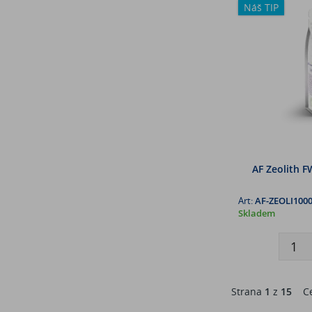
Náš TIP
AF Zeolith F
Art:
AF-ZEOLI100
Skladem
Strana
1
z
15
Ce