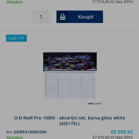
Skladem
57 016,60 Kč (bez DPH)
Koupit
Náš TIP
D-D Reef-Pro 1500S - akvarijní set, barva gloss white
(425+75L)
68 990 Kč
Art:
DDRPA1500S/GW
Skladem
57 016,60 Kč (bez DPH)