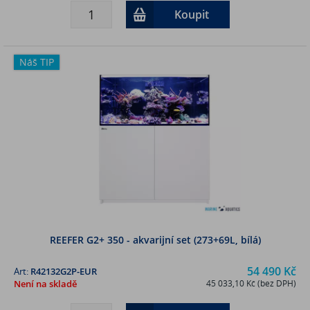
Koupit
Náš TIP
REEFER G2+ 350 - akvarijní set (273+69L, bílá)
54 490 Kč
Art:
R42132G2P-EUR
Není na skladě
45 033,10 Kč (bez DPH)