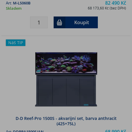
82 490 Kč
Art:
M-LS060B
Skladem
68 173,60 Kč (bez DPH)
Koupit
Náš TIP
D-D Reef-Pro 1500S - akvarijní set, barva anthracit
(425+75L)
68 990 Kč
Art:
DDRPA1500S/AN