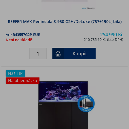
REEFER MAX Peninsula S-950 G2+ /DeLuxe (757+190L, bílá)
254 990 Kč
Art:
R43557G2P-EUR
Není na skladě
210 735,60 Kč (bez DPH)
Koupit
Náš TIP
Na objednávku