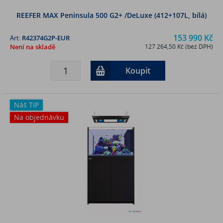
REEFER MAX Peninsula 500 G2+ /DeLuxe (412+107L, bílá)
153 990 Kč
Art:
R42374G2P-EUR
Není na skladě
127 264,50 Kč (bez DPH)
Koupit
Náš TIP
Na objednávku