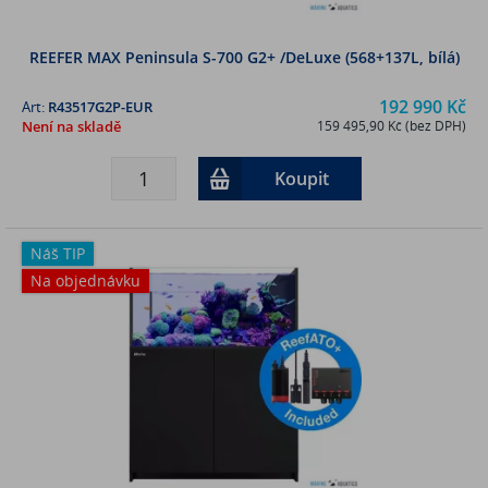
REEFER MAX Peninsula S-700 G2+ /DeLuxe (568+137L, bílá)
192 990 Kč
Art:
R43517G2P-EUR
Není na skladě
159 495,90 Kč (bez DPH)
Koupit
Náš TIP
Na objednávku