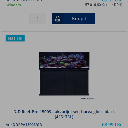
Skladem
57 016,60 Kč (bez DPH)
Koupit
Náš TIP
D-D Reef-Pro 1500S - akvarijní set, barva gloss black
(425+75L)
68 990 Kč
Art:
DDRPA1500S/GB