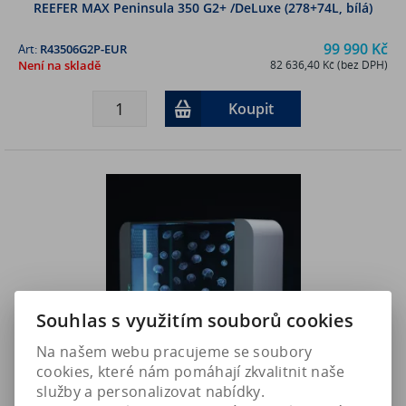
REEFER MAX Peninsula 350 G2+ /DeLuxe (278+74L, bílá)
99 990 Kč
Art:
R43506G2P-EUR
Není na skladě
82 636,40 Kč (bez DPH)
Koupit
Souhlas s využitím souborů cookies
Na našem webu pracujeme se soubory
cookies, které nám pomáhají zkvalitnit naše
služby a personalizovat nabídky.
CUBIC Pulse160 - akvárium pro medúzy, černá (174 litrů)