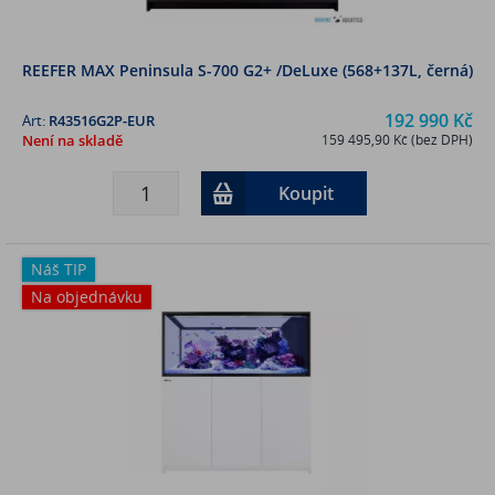
REEFER MAX Peninsula S-700 G2+ /DeLuxe (568+137L, černá)
192 990 Kč
Art:
R43516G2P-EUR
Není na skladě
159 495,90 Kč (bez DPH)
Koupit
Náš TIP
Na objednávku