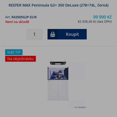
REEFER MAX Peninsula G2+ 350 DeLuxe (278+74L, černá)
99 990 Kč
Art:
R43505G2P-EUR
Není na skladě
82 636,40 Kč (bez DPH)
Koupit
Náš TIP
Na objednávku