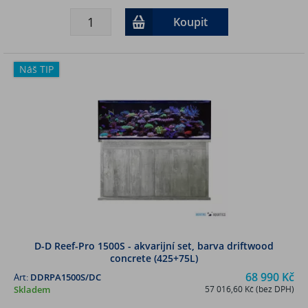
Koupit
Náš TIP
D-D Reef-Pro 1500S - akvarijní set, barva driftwood
concrete (425+75L)
68 990 Kč
Art:
DDRPA1500S/DC
Skladem
57 016,60 Kč (bez DPH)