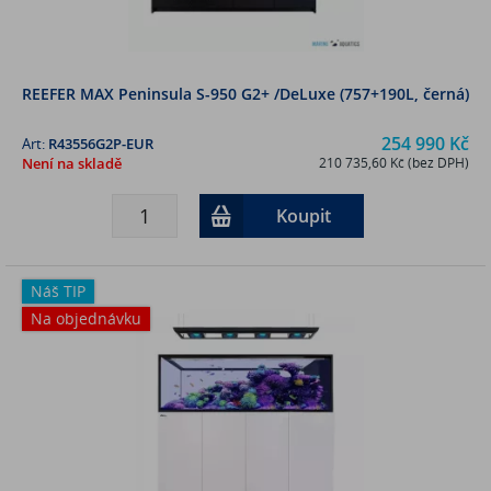
REEFER MAX Peninsula S-950 G2+ /DeLuxe (757+190L, černá)
254 990 Kč
Art:
R43556G2P-EUR
Není na skladě
210 735,60 Kč (bez DPH)
Koupit
Náš TIP
Na objednávku