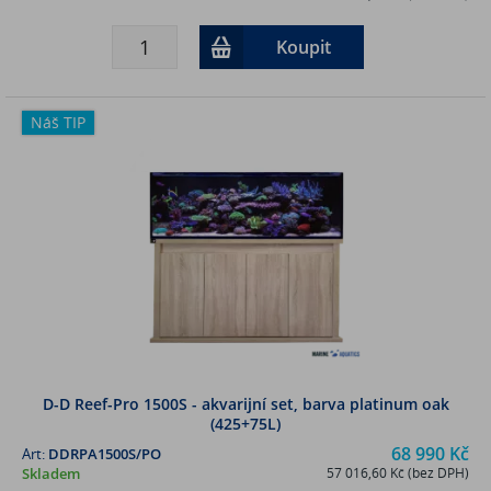
Koupit
Náš TIP
D-D Reef-Pro 1500S - akvarijní set, barva platinum oak
(425+75L)
68 990 Kč
Art:
DDRPA1500S/PO
Skladem
57 016,60 Kč (bez DPH)