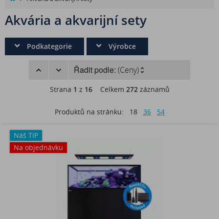
Akvária a akvarijní sety
Podkategorie
Výrobce
Řadit podle:
(Ceny)
Strana
1
z
16
Celkem
272
záznamů
Produktů na stránku:
18
36
54
Náš TIP
Na objednávku