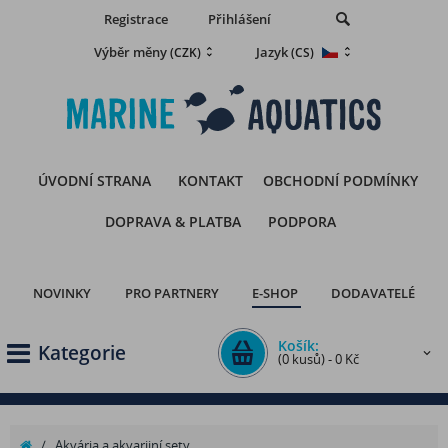
Registrace
Přihlášení
Výběr měny
Jazyk
(CZK)
(CS)
ÚVODNÍ STRANA
KONTAKT
OBCHODNÍ PODMÍNKY
DOPRAVA & PLATBA
PODPORA
NOVINKY
PRO PARTNERY
E-SHOP
DODAVATELÉ
Košík:
Kategorie
(0 kusů) - 0 Kč
/
Akvária a akvarijní sety