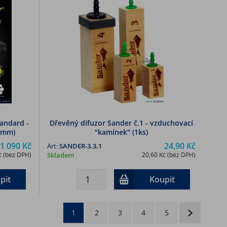
andard -
Dřevěný difuzor Sander č.1 - vzduchovací
5 mm)
"kamínek" (1ks)
1 090 Kč
24,90 Kč
Art:
SANDER-3.3.1
č (bez DPH)
Skladem
20,60 Kč (bez DPH)
pit
Koupit
1
2
3
4
5