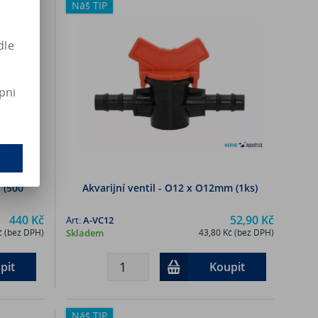
Náš TIP
dle
pni
 (500
Akvarijní ventil - O12 x O12mm (1ks)
440 Kč
52,90 Kč
Art:
A-VC12
č (bez DPH)
Skladem
43,80 Kč (bez DPH)
pit
Koupit
Náš TIP