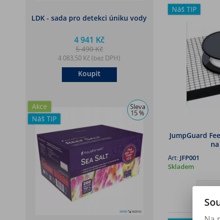
Náš TIP
LDK - sada pro detekci úniku vody
4 941 Kč
5 490 Kč
4 083,50 Kč (bez DPH)
Koupit
Akce
Sleva
15 %
Náš TIP
JumpGuard Feed
na
Art:
JFP001
Skladem
Sou
Na 