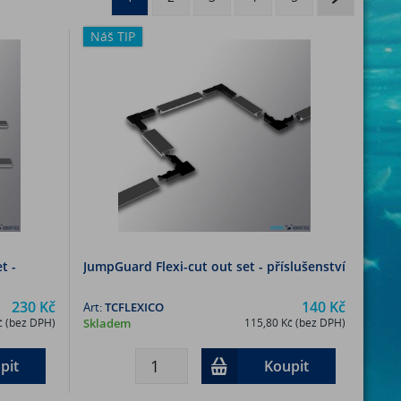
Náš TIP
t -
JumpGuard Flexi-cut out set - příslušenství
230 Kč
140 Kč
Art:
TCFLEXICO
č (bez DPH)
Skladem
115,80 Kč (bez DPH)
pit
Koupit