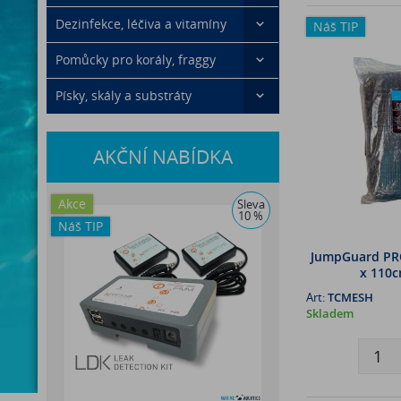
Dezinfekce, léčiva a vitamíny
Náš TIP
Pomůcky pro korály, fraggy
Písky, skály a substráty
AKČNÍ NABÍDKA
Akce
Sleva
10 %
Náš TIP
JumpGuard PRO 
x 110c
Art:
TCMESH
Skladem