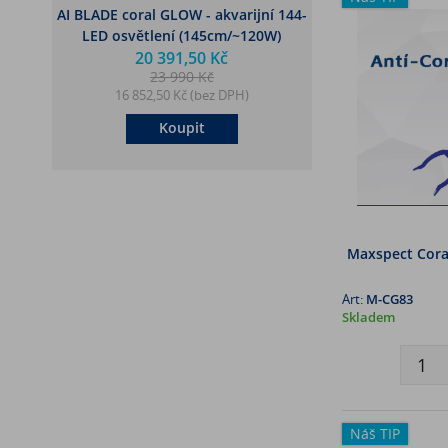
AI BLADE coral GLOW - akvarijní 144-
LED osvětlení (145cm/~120W)
20 391,50 Kč
23 990 Kč
16 852,50 Kč (bez DPH)
Koupit
Maxspect Coral 
Art:
M-CG83
Skladem
Náš TIP