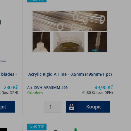
 blades -
Acrylic Rigid Airline - 0,5mm (495mm/1 pc)
230 Kč
49,90 Kč
Art:
DVH-ARA5MM-495
č (bez DPH)
Skladem
41,30 Kč (bez DPH)
pit
Koupit
Náš TIP