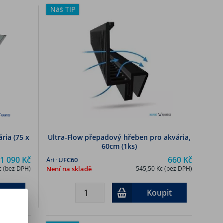
Náš TIP
ria (75 x
Ultra-Flow přepadový hřeben pro akvária,
60cm (1ks)
1 090 Kč
660 Kč
Art:
UFC60
č (bez DPH)
Není na skladě
545,50 Kč (bez DPH)
pit
Koupit