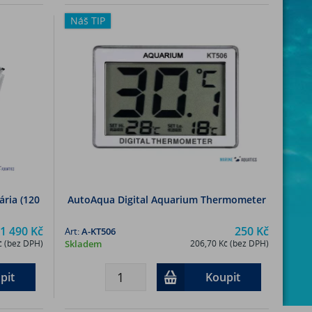
Náš TIP
ária (120
AutoAqua Digital Aquarium Thermometer
1 490 Kč
250 Kč
Art:
A-KT506
č (bez DPH)
Skladem
206,70 Kč (bez DPH)
pit
Koupit