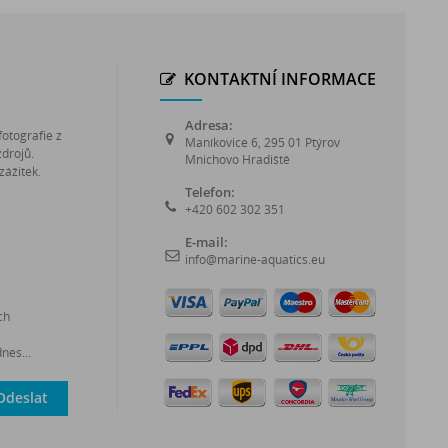
KONTAKTNÍ INFORMACE
Adresa:
fotografie z
Maníkovice 6, 295 01 Ptýrov
zdrojů.
Mnichovo Hradiště
zážitek.
Telefon:
+420 602 302 351
E-mail:
info@marine-aquatics.eu
ch
nes...
Odeslat