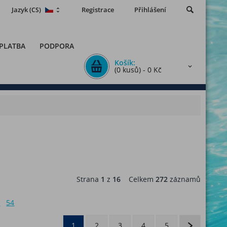
Jazyk
Registrace
Přihlášení
(CS)
 PLATBA
PODPORA
Košík:
(0 kusů) - 0 Kč
Strana
1
z
16
Celkem
272
záznamů
6
54
1
2
3
4
5