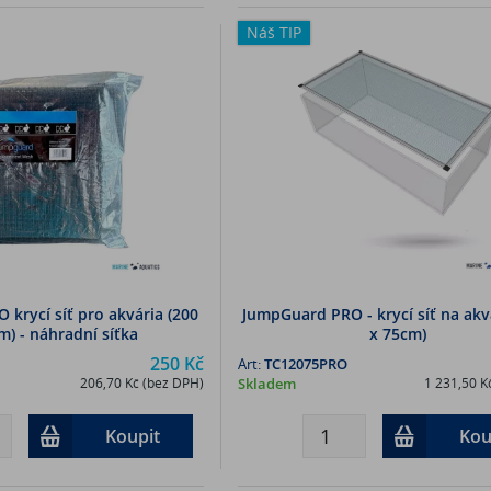
Náš TIP
krycí síť pro akvária (200
JumpGuard PRO - krycí síť na akv
m) - náhradní síťka
x 75cm)
250 Kč
Art:
TC12075PRO
206,70 Kč (bez DPH)
Skladem
1 231,50 K
Koupit
Kou