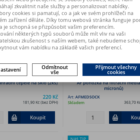
Náš TIP
hají zkvalitnit naše služby a personalizovat nabídky.
ory cookies si pamatují, co a jak ve svém prohlížeči na
ém zařízení děláte. Díky tomu webová stránka funguje po
a je schopná se přizpůsobit vašim preferencím.
kování některých typů souborů může mít vliv na vaši
vatelskou zkušenost s naším webem, také nebudeme scho
kytnout vám nabídku na základě vašich preferencí.
Odmítnout
Přijmout všechny
astavení
vše
cookies
hradní čepele na sklo (2ks)
AF ponožka na filtrační média
micronů)
220 Kč
Art:
AFMEDSOCK
181,90 Kč (bez DPH)
Skladem
363,70 K
Koupit
Kou
Náš TIP