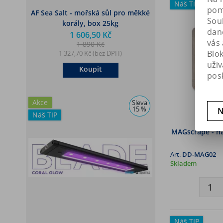
Náš TIP
pomá
AF Sea Salt - mořská sůl pro měkké
Soub
korály, box 25kg
dan
1 606,50 Kč
vás 
1 890 Kč
Blo
1 327,70 Kč (bez DPH)
uži
Koupit
pos
Akce
Sleva
15 %
N
Náš TIP
MAGscrape - ná
Art:
DD-MAG02
Skladem
Náš TIP