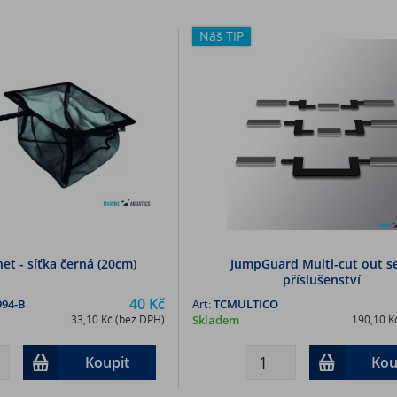
Náš TIP
et - síťka černá (20cm)
JumpGuard Multi-cut out se
příslušenství
40 Kč
94-B
Art:
TCMULTICO
33,10 Kč (bez DPH)
Skladem
190,10 K
Koupit
Kou