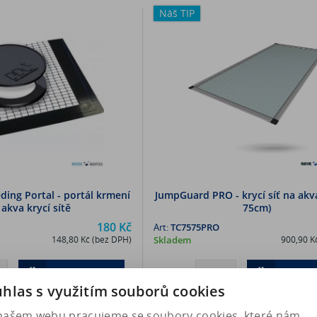
Náš TIP
ing Portal - portál krmení
JumpGuard PRO - krycí síť na akvá
 akva krycí sítě
75cm)
180 Kč
Art:
TC7575PRO
148,80 Kč (bez DPH)
Skladem
900,90 K
Koupit
Kou
hlas s využitím souborů cookies
našem webu pracujeme se soubory cookies, které nám