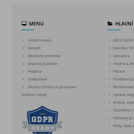
MENU
HLAVNÍ 
Úvodní strana
AKCE-SLEVY
Kontakt
Novinky / Při
Obchodní podmínky
Literatura
Doprava & platba
Akvária a akv
Podpora
Filtrace
Dodavatelé
Osvětlení L
Zásady ochrany a zpracování
Monitorovací
osobních údajů
Úprava vody
Krmiva, vita
Dezinfekce, 
Pomůcky pro 
Písky, skály 