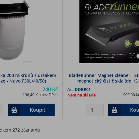
ožka 200 mikronů s držákem
BladeRunner Magnet cleaner - St
ize - Nuvo F30L/40/50)
megnetický čistič skla (do 1
240 Kč
Art:
DDBR01
198,40 Kč (bez DPH)
Není na skladě
900,90 K
Koupit
Kou
lkem
272
záznamů