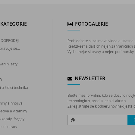
KATEGORIE
FOTOGALERIE
-DOPRODEJ
Prohlédněte si zajímavá videa a úžasné 
Reef2Reef a dalších nejen zahraničních 
pravuje se...
Vychutnejte si pravý a nejen podmořský 
arijní sety
NEWSLETTER
ED
 a řídící technika
Buďte mezi prvními, kdo se dozví o nový
technologiích, produktech či akcích.
míny a hnojiva
Zaregistrujte se k odběru novinek ještě d
léčiva a vitamíny
korály, fraggy
a substráty