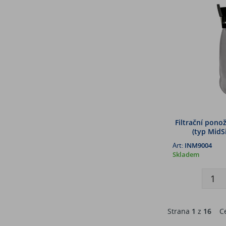
Filtrační pon
(typ MidS
Art:
INM9004
Skladem
Strana
1
z
16
Ce