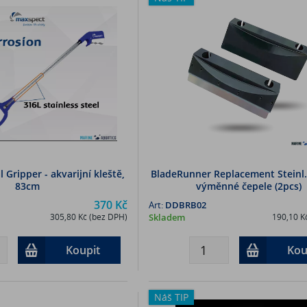
Gripper - akvarijní kleště,
BladeRunner Replacement Steinl.
83cm
výměnné čepele (2pcs)
370 Kč
Art:
DDBRB02
305,80 Kč (bez DPH)
Skladem
190,10 K
Koupit
Kou
Náš TIP