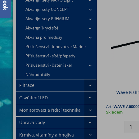
Akvarijní sety NANO Light
Akvarijní sety CONCEPT
Akvarijní sety PREMIUM
Akvarijní krycí sítě
Akvária pro medúzy
Příslušenství - Innovative Marine
Příslušenství - sítě/přepady
Příslušenství - čištění skel
Náhradní díly
Filtrace
Wave Fishn
Osvětlení LED
Art:
WAVE-A60009
Monitorovací a řídící technika
Skladem
Úprava vody
Krmiva, vitamíny a hnojiva