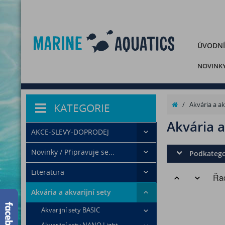
ÚVODNÍ
NOVINK
/
Akvária a ak
KATEGORIE
Akvária a
AKCE-SLEVY-DOPRODEJ
Novinky / Připravuje se...
Podkatego
Literatura
Řad
Akvária a akvarijní sety
Akvarijní sety BASIC