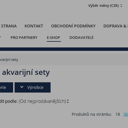
Výběr měny
(CZK)
 STRANA
KONTAKT
OBCHODNÍ PODMÍNKY
DOPRAVA &
Y
PRO PARTNERY
E-SHOP
DODAVATELÉ
varijní sety
 akvarijní sety
rie
Výrobce
it podle:
(Od nejprodávanějších)
Produktů na stránku:
18
3