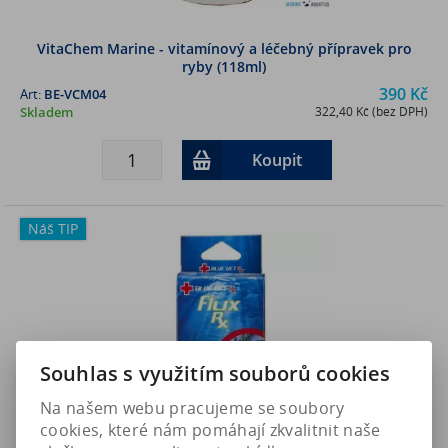
VitaChem Marine - vitamínový a léčebný přípravek pro
ryby (118ml)
390 Kč
Art:
BE-VCM04
Skladem
322,40 Kč (bez DPH)
Koupit
Náš TIP
Souhlas s využitím souborů cookies
Na našem webu pracujeme se soubory
cookies, které nám pomáhají zkvalitnit naše