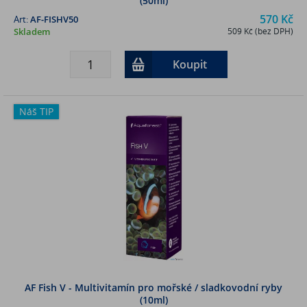
(50ml)
570 Kč
Art:
AF-FISHV50
Skladem
509 Kč (bez DPH)
Koupit
Náš TIP
AF Fish V - Multivitamín pro mořské / sladkovodní ryby
(10ml)