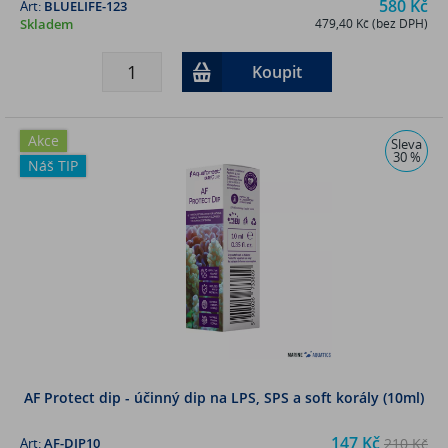
580 Kč
Art:
BLUELIFE-123
Skladem
479,40 Kč (bez DPH)
Koupit
Akce
Sleva
30 %
Náš TIP
AF Protect dip - účinný dip na LPS, SPS a soft korály (10ml)
147 Kč
Art:
AF-DIP10
210 Kč