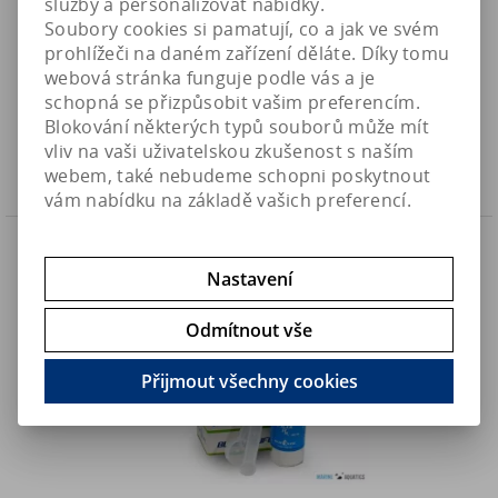
služby a personalizovat nabídky.
Soubory cookies si pamatují, co a jak ve svém
Flux Rx 2000mg - odstranění řas
prohlížeči na daném zařízení děláte. Díky tomu
webová stránka funguje podle vás a je
670 Kč
Art:
BLUELIFE-118
schopná se přizpůsobit vašim preferencím.
Není na skladě
553,80 Kč (bez DPH)
Blokování některých typů souborů může mít
vliv na vaši uživatelskou zkušenost s naším
Koupit
webem, také nebudeme schopni poskytnout
vám nabídku na základě vašich preferencí.
Náš TIP
Nastavení
Odmítnout vše
Přijmout všechny cookies