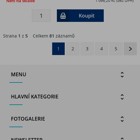
Není na skladě
1 066,20 Kč (bez DPH)
Koupit
Strana
1
z
5
Celkem
81
záznamů
1
2
3
4
5
MENU
HLAVNÍ KATEGORIE
FOTOGALERIE
NEWSLETTER