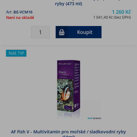
ryby (473 ml)
1 260 Kč
Art:
BE-VCM16
Není na skladě
1 041,40 Kč (bez DPH)
Koupit
Náš TIP
AF Fish V - Multivitamín pro mořské / sladkovodní ryby