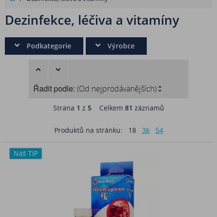
Dezinfekce, léčiva a vitamíny
Podkategorie
Výrobce
Řadit podle:
(Od nejprodávanějších)
Strana
1
z
5
Celkem
81
záznamů
Produktů na stránku:
18
36
54
Náš TIP