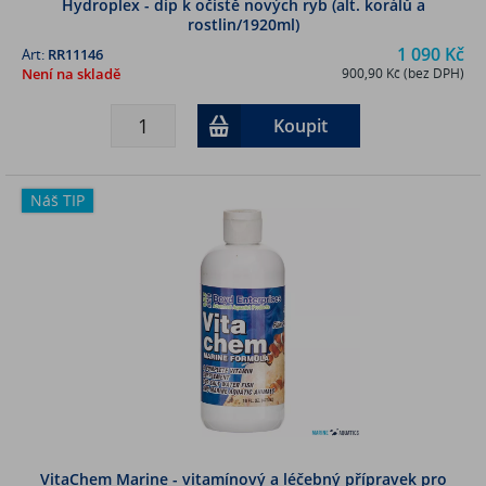
Hydroplex - dip k očistě nových ryb (alt. korálů a
rostlin/1920ml)
1 090 Kč
Art:
RR11146
Není na skladě
900,90 Kč (bez DPH)
Koupit
Náš TIP
VitaChem Marine - vitamínový a léčebný přípravek pro