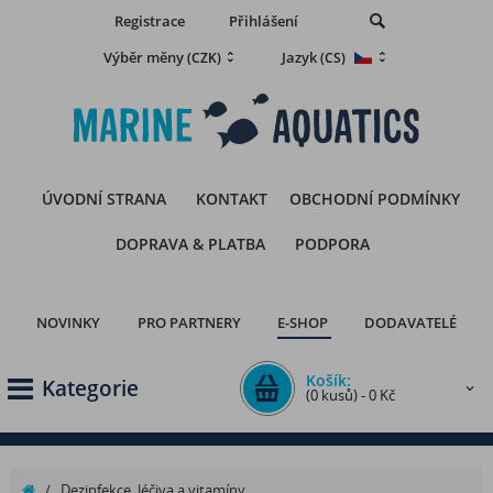
Registrace
Přihlášení
Výběr měny
Jazyk
(CZK)
(CS)
ÚVODNÍ STRANA
KONTAKT
OBCHODNÍ PODMÍNKY
DOPRAVA & PLATBA
PODPORA
NOVINKY
PRO PARTNERY
E-SHOP
DODAVATELÉ
Košík:
Kategorie
(0 kusů) - 0 Kč
/
Dezinfekce, léčiva a vitamíny