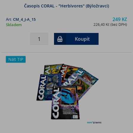
Časopis CORAL - "Herbivores" (Býložravci)
249 Kč
Art:
CM_4_J-A_15
Skladem
226,40 Kč (bez DPH)
Koupit
Náš TIP