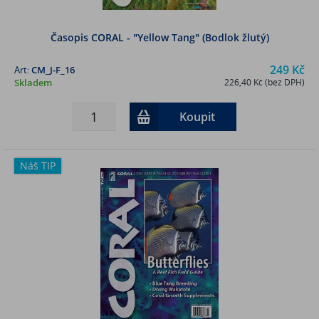
Časopis CORAL - "Yellow Tang" (Bodlok žlutý)
249 Kč
Art:
CM_J-F_16
Skladem
226,40 Kč (bez DPH)
Koupit
Náš TIP