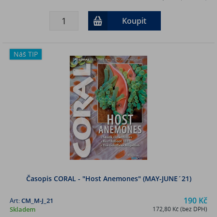
Koupit
Náš TIP
Časopis CORAL - "Host Anemones" (MAY-JUNE´21)
190 Kč
Art:
CM_M-J_21
Skladem
172,80 Kč (bez DPH)