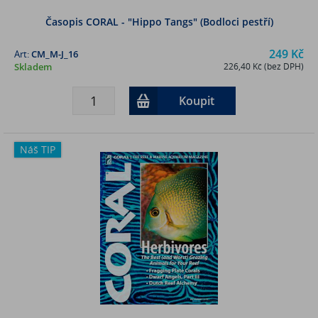
Časopis CORAL - "Hippo Tangs" (Bodloci pestří)
249 Kč
Art:
CM_M-J_16
Skladem
226,40 Kč (bez DPH)
Koupit
Náš TIP