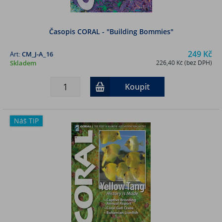
Časopis CORAL - "Building Bommies"
249 Kč
Art:
CM_J-A_16
Skladem
226,40 Kč (bez DPH)
Koupit
Náš TIP