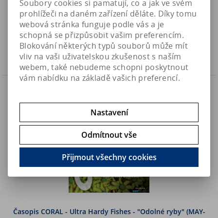
Soubory cookies si pamatují, co a jak ve svém
prohlížeči na daném zařízení děláte. Díky tomu
190 Kč
Art:
CM_J-F_22
webová stránka funguje podle vás a je
Skladem
172,80 Kč (bez DPH)
schopná se přizpůsobit vašim preferencím.
Blokování některých typů souborů může mít
Koupit
vliv na vaši uživatelskou zkušenost s naším
webem, také nebudeme schopni poskytnout
vám nabídku na základě vašich preferencí.
Náš TIP
Nastavení
Odmítnout vše
Přijmout všechny cookies
Časopis CORAL - Ultra Hardy Fishes - "Odolné ryby" (MAY-