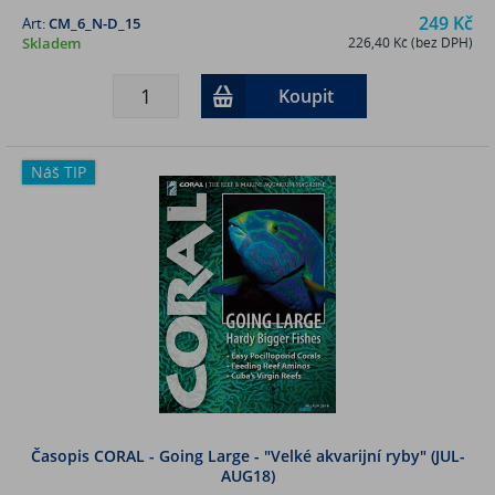
249 Kč
Art:
CM_6_N-D_15
Skladem
226,40 Kč (bez DPH)
Koupit
Náš TIP
Časopis CORAL - Going Large - "Velké akvarijní ryby" (JUL-
AUG18)