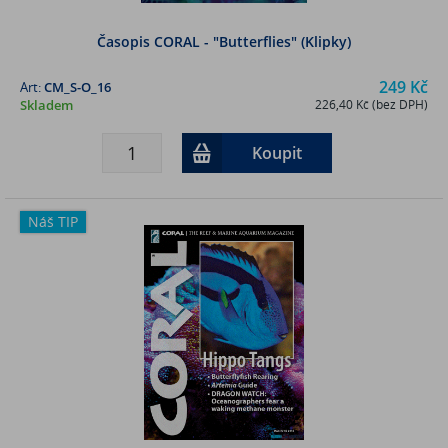
Časopis CORAL - "Butterflies" (Klipky)
249 Kč
Art:
CM_S-O_16
Skladem
226,40 Kč (bez DPH)
Koupit
Náš TIP