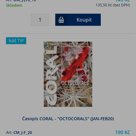
Skladem
135,50 Kč (bez DPH)
Koupit
Náš TIP
Časopis CORAL - "OCTOCORALS" (JAN-FEB20)
190 Kč
Art:
CM_J-F_20