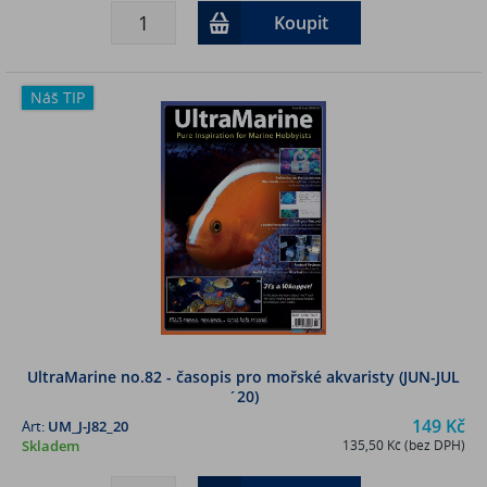
Koupit
Náš TIP
UltraMarine no.82 - časopis pro mořské akvaristy (JUN-JUL
´20)
149 Kč
Art:
UM_J-J82_20
Skladem
135,50 Kč (bez DPH)