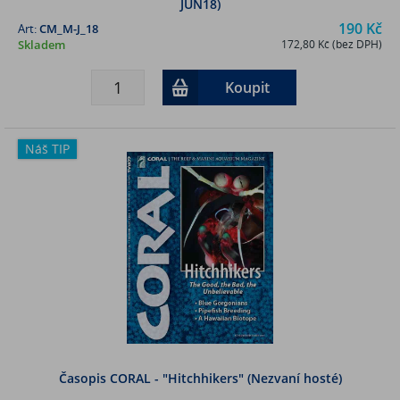
JUN18)
190 Kč
Art:
CM_M-J_18
Skladem
172,80 Kč (bez DPH)
Koupit
Náš TIP
Časopis CORAL - "Hitchhikers" (Nezvaní hosté)