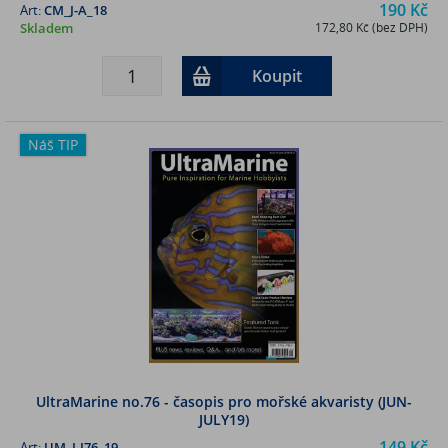
190 Kč
Art:
CM_J-A_18
Skladem
172,80 Kč (bez DPH)
Koupit
Náš TIP
UltraMarine no.76 - časopis pro mořské akvaristy (JUN-
JULY19)
149 Kč
Art:
UM_J-J76_19