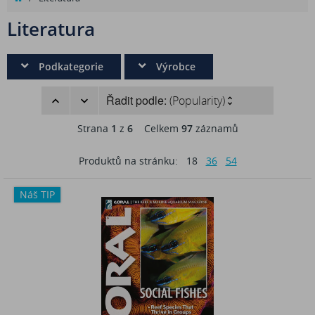
Literatura
Podkategorie
Výrobce
Řadit podle:
(Popularity)
Strana
1
z
6
Celkem
97
záznamů
Produktů na stránku:
18
36
54
Náš TIP