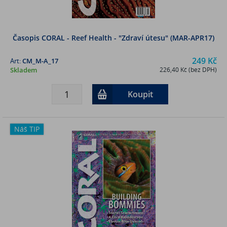
Časopis CORAL - Reef Health - "Zdraví útesu" (MAR-APR17)
249 Kč
Art:
CM_M-A_17
Skladem
226,40 Kč (bez DPH)
Koupit
Náš TIP