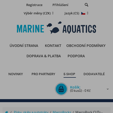
Registrace
Přihlášení
Výběr měny
Jazyk
(CZK)
(CS)
ÚVODNÍ STRANA
KONTAKT
OBCHODNÍ PODMÍNKY
DOPRAVA & PLATBA
PODPORA
NOVINKY
PRO PARTNERY
E-SHOP
DODAVATELÉ
Košík:
(0 kusů) - 0 Kč
/
Písky, skály a substráty
/
MarcoRocks
/
MarcoRock CUTs -