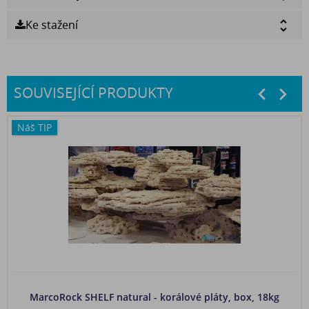
Ke stažení
SOUVISEJÍCÍ PRODUKTY
prev
nex
Náš TIP
MarcoRock SHELF natural - korálové pláty, box, 18kg