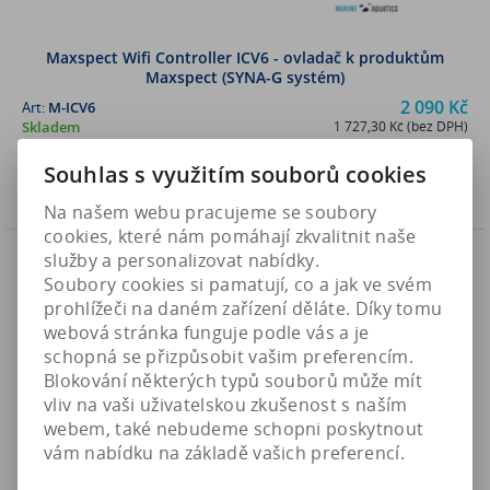
Maxspect Wifi Controller ICV6 - ovladač k produktům
Maxspect (SYNA-G systém)
2 090 Kč
Art:
M-ICV6
Skladem
1 727,30 Kč (bez DPH)
Souhlas s využitím souborů cookies
Koupit
Na našem webu pracujeme se soubory
cookies, které nám pomáhají zkvalitnit naše
Novinka
služby a personalizovat nabídky.
Náš TIP
Soubory cookies si pamatují, co a jak ve svém
prohlížeči na daném zařízení děláte. Díky tomu
webová stránka funguje podle vás a je
schopná se přizpůsobit vašim preferencím.
Blokování některých typů souborů může mít
vliv na vaši uživatelskou zkušenost s naším
webem, také nebudeme schopni poskytnout
vám nabídku na základě vašich preferencí.