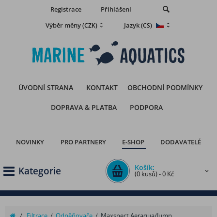
Registrace
Přihlášení
Výběr měny
Jazyk
(CZK)
(CS)
ÚVODNÍ STRANA
KONTAKT
OBCHODNÍ PODMÍNKY
DOPRAVA & PLATBA
PODPORA
NOVINKY
PRO PARTNERY
E-SHOP
DODAVATELÉ
Košík:
Kategorie
(0 kusů) - 0 Kč
/
Filtrace
/
Odpěňovače
/
Maxspect Aeraqua/Jump