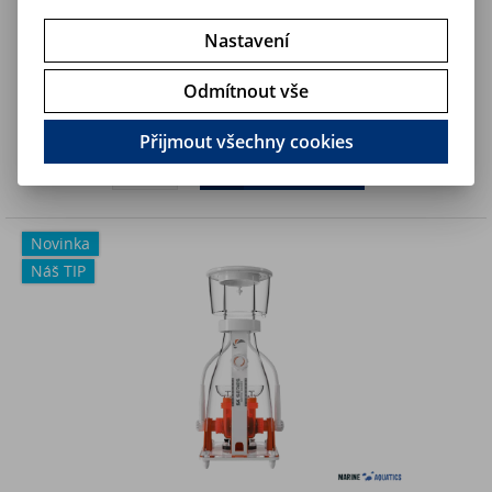
Nastavení
Maxspect Jump 2200 - GEN2 proteinový odpěňovač (260-
650L/15W)
Odmítnout vše
7 490 Kč
Art:
MJ-SK2200
Skladem
6 190,10 Kč (bez DPH)
Přijmout všechny cookies
Koupit
Novinka
Náš TIP