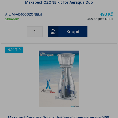
Maxspect OZONE kit for Aeraqua Duo
490 Kč
Art:
M-AD600OZONEkit
Skladem
405 Kč (bez DPH)
Koupit
Náš TIP
Maxspect Aeraqua Duo - odpěňovač nové generace (400-