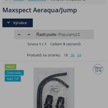
Maxspect Aeraqua/Jump
Výrobce
Řadit podle:
(Popularity)
Strana
1
z
1
Celkem
9
záznamů
Produktů na stránku:
18
36
54
Akce
Sleva
10 %
Doprodej
Náš TIP