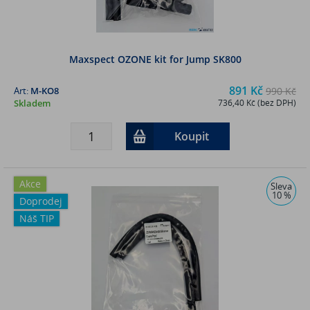
Maxspect OZONE kit for Jump SK800
891 Kč
Art:
M-KO8
990 Kč
Skladem
736,40 Kč (bez DPH)
Koupit
Akce
Sleva
10 %
Doprodej
Náš TIP