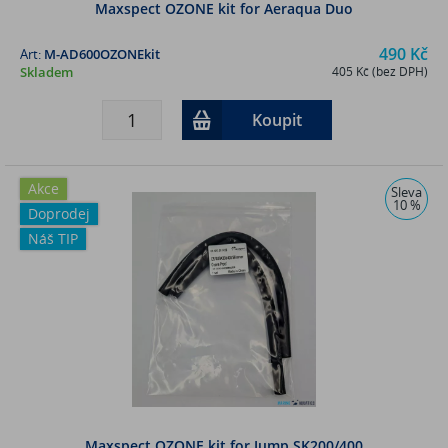
Maxspect OZONE kit for Aeraqua Duo
490 Kč
Art:
M-AD600OZONEkit
Skladem
405 Kč (bez DPH)
Koupit
Akce
Sleva
10 %
Doprodej
Náš TIP
Maxspect OZONE kit for Jump SK200/400