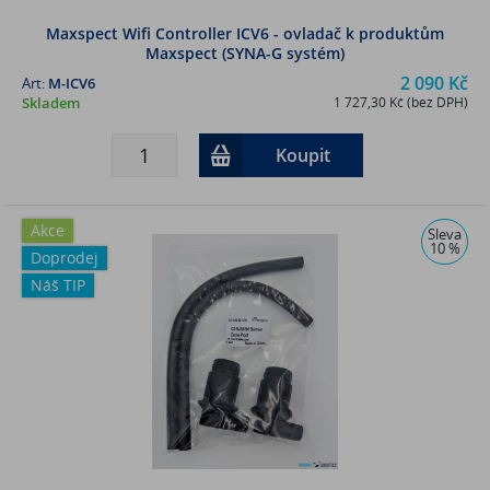
Maxspect Wifi Controller ICV6 - ovladač k produktům
Maxspect (SYNA-G systém)
2 090 Kč
Art:
M-ICV6
Skladem
1 727,30 Kč (bez DPH)
Koupit
Akce
Sleva
10 %
Doprodej
Náš TIP