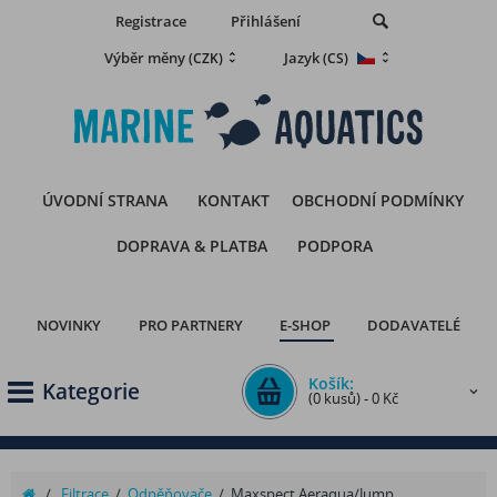
Registrace
Přihlášení
Výběr měny
Jazyk
(CZK)
(CS)
ÚVODNÍ STRANA
KONTAKT
OBCHODNÍ PODMÍNKY
DOPRAVA & PLATBA
PODPORA
NOVINKY
PRO PARTNERY
E-SHOP
DODAVATELÉ
Košík:
Kategorie
(0 kusů) - 0 Kč
/
Filtrace
/
Odpěňovače
/
Maxspect Aeraqua/Jump