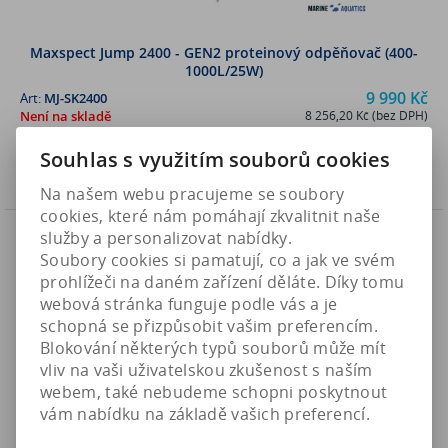
Maxspect Jump 2400 - GEN2 proteinový odpěňovač (400-
1000L/25W)
9 990 Kč
Art:
MJ-SK2400
Není na skladě
8 256,20 Kč (bez DPH)
Souhlas s využitím souborů cookies
Koupit
Na našem webu pracujeme se soubory
cookies, které nám pomáhají zkvalitnit naše
Novinka
služby a personalizovat nabídky.
Náš TIP
Soubory cookies si pamatují, co a jak ve svém
prohlížeči na daném zařízení děláte. Díky tomu
webová stránka funguje podle vás a je
schopná se přizpůsobit vašim preferencím.
Blokování některých typů souborů může mít
vliv na vaši uživatelskou zkušenost s naším
webem, také nebudeme schopni poskytnout
vám nabídku na základě vašich preferencí.