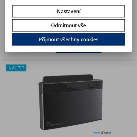
Nastavení
Maxspect Jump 2200 - GEN2 proteinový odpěňovač (260-
650L/15W)
Odmítnout vše
7 490 Kč
Art:
MJ-SK2200
Skladem
6 190,10 Kč (bez DPH)
Přijmout všechny cookies
Koupit
Náš TIP