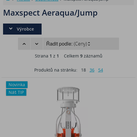
Maxspect Aeraqua/Jump
Výrobce
Řadit podle:
(Ceny)
Strana
1
z
1
Celkem
9
záznamů
Produktů na stránku:
18
36
54
Novinka
Náš TIP