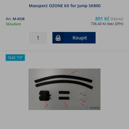
Maxspect OZONE kit for Jump SK800
891 Kč
Art:
M-KO8
990 Kč
Skladem
736,40 Kč (bez DPH)
Koupit
Náš TIP