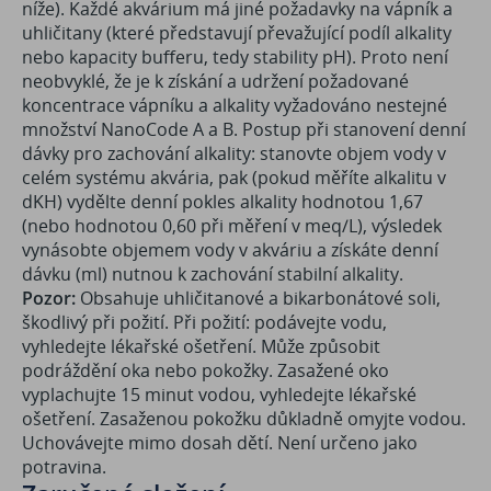
níže). Každé akvárium má jiné požadavky na vápník a
uhličitany (které představují převažující podíl alkality
nebo kapacity bufferu, tedy stability pH). Proto není
neobvyklé, že je k získání a udržení požadované
koncentrace vápníku a alkality vyžadováno nestejné
množství NanoCode A a B. Postup při stanovení denní
dávky pro zachování alkality: stanovte objem vody v
celém systému akvária, pak (pokud měříte alkalitu v
dKH) vydělte denní pokles alkality hodnotou 1,67
(nebo hodnotou 0,60 při měření v meq/L), výsledek
vynásobte objemem vody v akváriu a získáte denní
dávku (ml) nutnou k zachování stabilní alkality.
Pozor:
Obsahuje uhličitanové a bikarbonátové soli,
škodlivý při požití. Při požití: podávejte vodu,
vyhledejte lékařské ošetření. Může způsobit
podráždění oka nebo pokožky. Zasažené oko
vyplachujte 15 minut vodou, vyhledejte lékařské
ošetření. Zasaženou pokožku důkladně omyjte vodou.
Uchovávejte mimo dosah dětí. Není určeno jako
potravina.