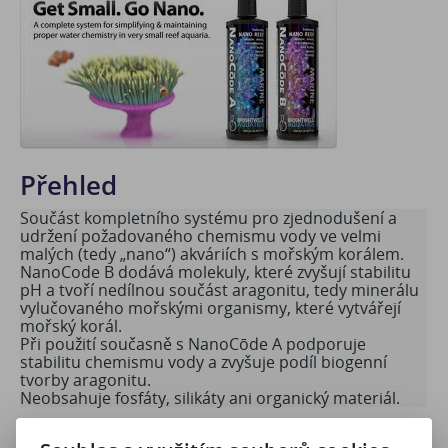
Přehled
Součást kompletního systému pro zjednodušení a
udržení požadovaného chemismu vody ve velmi
malých (tedy „nano“) akváriích s mořským korálem.
NanoCode B dodává molekuly, které zvyšují stabilitu
pH a tvoří nedílnou součást aragonitu, tedy minerálu
vylučovaného mořskými organismy, které vytvářejí
mořský korál.
Při použití současně s NanoCōde A podporuje
stabilitu chemismu vody a zvyšuje podíl biogenní
tvorby aragonitu.
Neobsahuje fosfáty, silikáty ani organický materiál.