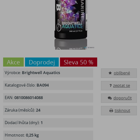
Akce
Doprodej
Sleva 50 %
Výrobce:
Brightwell Aquatics
oblíbené
Katalogové číslo:
BA094
zeptat se
EAN:
0810086014088
doporučit
Záruka (měsíců):
24
tisknout
Dodací lhůta (dny):
1
Hmotnost:
0,25 kg