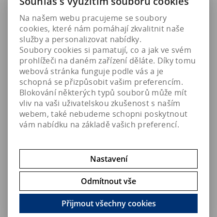
Technické pozadí
Souhlas s využitím souborů cookies
Malé mořské akvárium nabízí chovatelům mnoho
Na našem webu pracujeme se soubory
možností a výzev. Jejich kompaktní rozměry podporují
cookies, které nám pomáhají zkvalitnit naše
tvorbu hustého korálového porostu nebo vysoké
služby a personalizovat nabídky.
plošné koncentrace bezobratlých živočichů při nízké
Soubory cookies si pamatují, co a jak ve svém
investici času a prostředků, jejich provoz je ve
prohlížeči na daném zařízení děláte. Díky tomu
srovnání s většími systémy levnější a s využitím
webová stránka funguje podle vás a je
jednoduchých prostředků umožňují i do omezeného
schopná se přizpůsobit vašim preferencím.
prostoru v malých místnostech umístit přisedlé
Blokování některých typů souborů může mít
biotopy korálů. K základním výzvám souvisejícím s
vliv na vaši uživatelskou zkušenost s naším
péčí o malá akvária s mořským korálem patří
webem, také nebudeme schopni poskytnout
udržování správné koncentrace živin a odolávání
vám nabídku na základě vašich preferencí.
pokušení nechat systém nadměrně rozrůstat a
přesycovat živinami. Akvaristé, kteří se zaměřují na
nano-akvária s korály, budou souhlasit, že primárním
Nastavení
cílem je podpořit růst korálů a dalších bezobratlých
živočichů, že relativní přírůstky významně závisí na
Odmítnout vše
dostupnosti prvků jako je vápník, hořčík, draslík a
stroncium, a dále, že je nutné udržovat jejich
Přijmout všechny cookies
požadovaný poměr regulací alkality.
Společně používané produkty NanoCode A a B