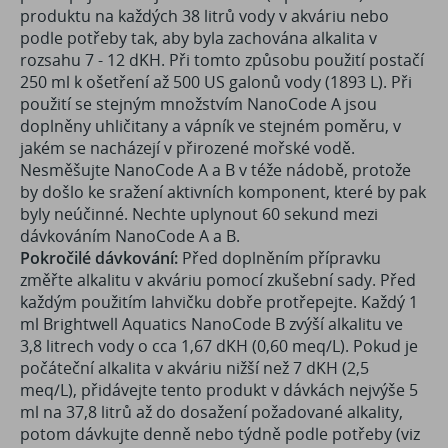
produktu na každých 38 litrů vody v akváriu nebo
podle potřeby tak, aby byla zachována alkalita v
rozsahu 7 - 12 dKH. Při tomto způsobu použití postačí
250 ml k ošetření až 500 US galonů vody (1893 L). Při
použití se stejným množstvím NanoCode A jsou
doplněny uhličitany a vápník ve stejném poměru, v
jakém se nacházejí v přirozené mořské vodě.
Nesměšujte NanoCode A a B v téže nádobě, protože
by došlo ke sražení aktivních komponent, které by pak
byly neúčinné. Nechte uplynout 60 sekund mezi
dávkováním NanoCode A a B.
Pokročilé dávkování:
Před doplněním přípravku
změřte alkalitu v akváriu pomocí zkušební sady. Před
každým použitím lahvičku dobře protřepejte. Každý 1
ml Brightwell Aquatics NanoCode B zvýší alkalitu ve
3,8 litrech vody o cca 1,67 dKH (0,60 meq/L). Pokud je
počáteční alkalita v akváriu nižší než 7 dKH (2,5
meq/L), přidávejte tento produkt v dávkách nejvýše 5
ml na 37,8 litrů až do dosažení požadované alkality,
potom dávkujte denně nebo týdně podle potřeby (viz