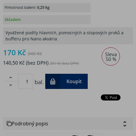
Hmotnost balení:
0,25 kg
Skladem
Vyvážené podíly hlavních, pomocných a stopových prvků a
bufferu pro Nano akvária.
170 Kč
340 Kč
Sleva
50 %
140,50 Kč (bez DPH)
281 Kč (bez DPH)

Koupit
bal.

Podrobný popis