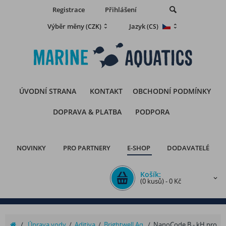
Registrace
Přihlášení
Výběr měny
Jazyk
(CZK)
(CS)
ÚVODNÍ STRANA
KONTAKT
OBCHODNÍ PODMÍNKY
DOPRAVA & PLATBA
PODPORA
NOVINKY
PRO PARTNERY
E-SHOP
DODAVATELÉ
Košík:
(0 kusů) - 0 Kč
/
Úprava vody
/
Aditiva
/
Brightwell Aq.
/
NanoCode B - kH pro