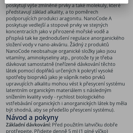
poskytují výše zmíněné prvky a také molekuly, které
představují základ alkality, a to poměrech
podporujících produkci aragonitu. NanoCode A
poskytuje vedlejší a stopové prvky ve stejných
koncentracích jako v přirozené mořské vodě a
přispívá tak ke zjednodušení regulace anorganického
složení vody v nano-akváriu. Žádný z produktů
NanoCode neobsahuje organické složky jako jsou
vitamíny, aminokyseliny atp., protože ty je třeba
dávkovat samostatně (neřízené dávkování těchto
látek pomocí doplňků určených k pokrytí vysoké
spotřeby bioprvků jako je vápník nebo prvků
upravujících alkalitu mohou vést k přesycení systému
latentním organickým materiálem s následným
snížením kvality vody - rychlost biologického
vstřebávání organických i anorganických látek by měla
být shodná, aby se předešlo přesycení systému).
Návod a pokyny
Základní dávkování:
Před použitím lahvičku dobře
protřepejte. Přidejte denně 5 ml (1 plné víčko)