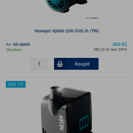
Newajet NJ600 (200-550L/h /7W)
460 Kč
Art:
NE-NJ600
Skladem
380,20 Kč (bez DPH)
Koupit
Náš TIP