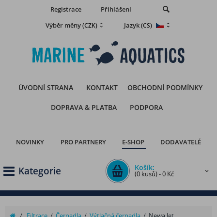
Registrace
Přihlášení
Výběr měny
Jazyk
(CZK)
(CS)
ÚVODNÍ STRANA
KONTAKT
OBCHODNÍ PODMÍNKY
DOPRAVA & PLATBA
PODPORA
NOVINKY
PRO PARTNERY
E-SHOP
DODAVATELÉ
Košík:
Kategorie
(0 kusů) - 0 Kč
/
Filtrace
/
Čerpadla
/
Výtlačná čerpadla
/
Newa Jet