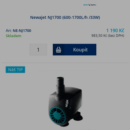
Newajet NJ1700 (600-1700L/h /33W)
1 190 Kč
Art:
NE-NJ1700
Skladem
983,50 Kč (bez DPH)
Koupit
Náš TIP