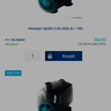
Newajet NJ400 (120-400L/h / 7W)
360 Kč
Art:
NE-NJ400
Skladem
297,60 Kč (bez DPH)
Koupit
Náš TIP