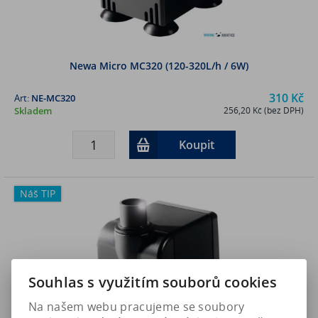
Newa Micro MC320 (120-320L/h / 6W)
310 Kč
Art:
NE-MC320
Skladem
256,20 Kč (bez DPH)
Koupit
Náš TIP
Souhlas s využitím souborů cookies
Na našem webu pracujeme se soubory