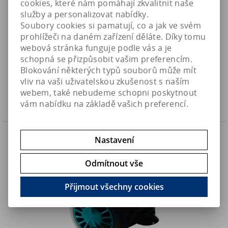
cookies, které nám pomáhají zkvalitnit naše
služby a personalizovat nabídky.
Soubory cookies si pamatují, co a jak ve svém
prohlížeči na daném zařízení děláte. Díky tomu
Newa Micro MC450 (170-450L/h / 6W)
webová stránka funguje podle vás a je
schopná se přizpůsobit vašim preferencím.
360 Kč
Art:
NE-MC450
Blokování některých typů souborů může mít
Skladem
297,60 Kč (bez DPH)
vliv na vaši uživatelskou zkušenost s naším
webem, také nebudeme schopni poskytnout
Koupit
vám nabídku na základě vašich preferencí.
Náš TIP
Nastavení
Odmítnout vše
Přijmout všechny cookies