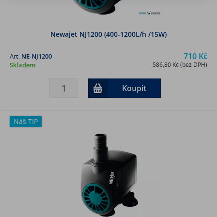
Newajet NJ1200 (400-1200L/h /15W)
710 Kč
Art:
NE-NJ1200
Skladem
586,80 Kč (bez DPH)
Koupit
Náš TIP