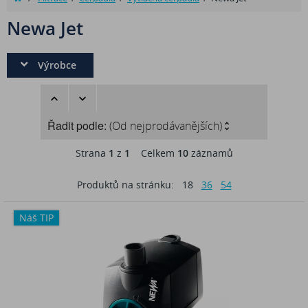
Newa Jet
Výrobce
Řadit podle:
(Od nejprodávanějších)
Strana
1
z
1
Celkem
10
záznamů
Produktů na stránku:
18
36
54
Náš TIP