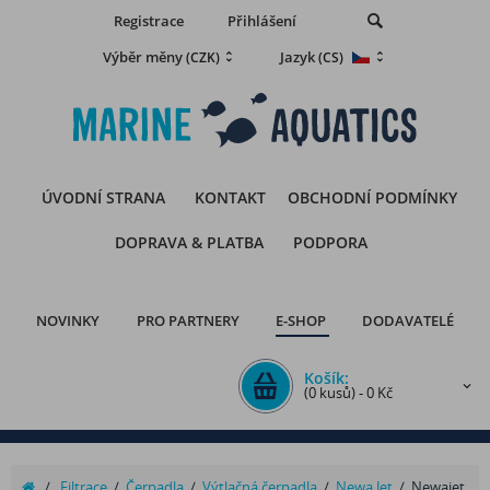
Registrace
Přihlášení
Výběr měny
Jazyk
(CZK)
(CS)
ÚVODNÍ STRANA
KONTAKT
OBCHODNÍ PODMÍNKY
DOPRAVA & PLATBA
PODPORA
NOVINKY
PRO PARTNERY
E-SHOP
DODAVATELÉ
Košík:
(0 kusů) - 0 Kč
/
Filtrace
/
Čerpadla
/
Výtlačná čerpadla
/
Newa Jet
/
Newajet