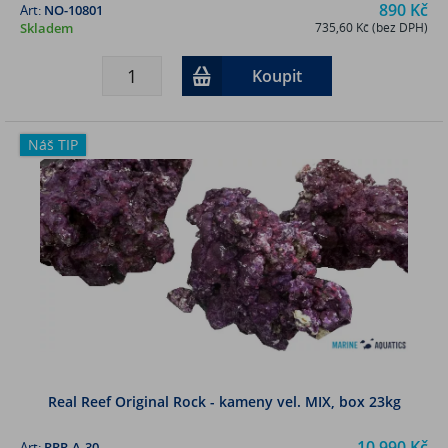
890 Kč
Art:
NO-10801
Skladem
735,60 Kč (bez DPH)
Koupit
Náš TIP
Real Reef Original Rock - kameny vel. MIX, box 23kg
10 990 Kč
Art:
RRR-A-30