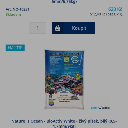
5mm/6,75kg)
620 Kč
Art:
NO-10231
Skladem
512,40 Kč (bez DPH)
Koupit
Náš TIP
Nature´s Ocean - BioActiv White - živý písek, bílý (0,5-
1,7mm/9kg)