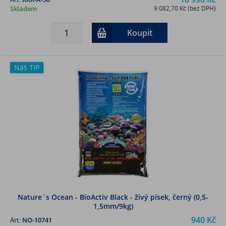
Skladem
9 082,70 Kč (bez DPH)
Koupit
Náš TIP
Nature´s Ocean - BioActiv Black - živý písek, černý (0,5-
1,5mm/9kg)
940 Kč
Art:
NO-10741