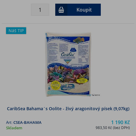
Koupit
Náš TIP
CaribSea Bahama´s Oolite - živý aragonitový písek (9,07kg)
1 190 Kč
Art:
CSEA-BAHAMA
Skladem
983,50 Kč (bez DPH)