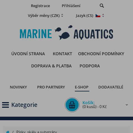
Registrace
Přihlášení
Výběr měny
Jazyk
(CZK)
(CS)
ÚVODNÍ STRANA
KONTAKT
OBCHODNÍ PODMÍNKY
DOPRAVA & PLATBA
PODPORA
NOVINKY
PRO PARTNERY
E-SHOP
DODAVATELÉ
Košík:
Kategorie
(0 kusů) - 0 Kč
/
Písky, skály a substráty