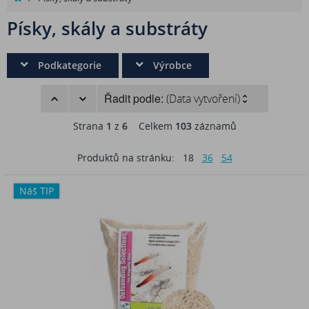
Písky, skály a substráty
Podkategorie
Výrobce
Řadit podle:
(Data vytvoření)
Strana
1
z
6
Celkem
103
záznamů
Produktů na stránku:
18
36
54
Náš TIP