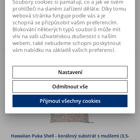
Soubory cookies si pamatují, co a jak ve svém
prohlížeči na daném zařízení děláte. Díky tomu
970 Kč
Art:
CSEA-OCEANDIR
webová stránka funguje podle vás a je
Skladem
801,70 Kč (bez DPH)
schopná se přizpůsobit vašim preferencím.
Blokování některých typů souborů může mít
Koupit
vliv na vaši uživatelskou zkušenost s naším
webem, také nebudeme schopni poskytnout
vám nabídku na základě vašich preferencí.
Náš TIP
Nastavení
Odmítnout vše
Přijmout všechny cookies
Hawaiian Puka Shell - korálový substrát s mušlemi (3,5-