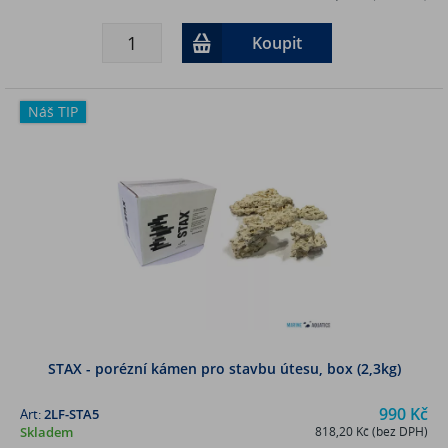
Koupit
Náš TIP
STAX - porézní kámen pro stavbu útesu, box (2,3kg)
990 Kč
Art:
2LF-STA5
Skladem
818,20 Kč (bez DPH)