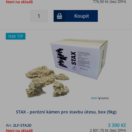
Není na skladě
776,90 Kč (bez DPH)
Koupit
Náš TIP
STAX - porézní kámen pro stavbu útesu, box (9kg)
3 390 Kč
Art:
2LF-STA20
Není na skladě
2 801,70 Kč (bez DPH)