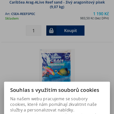
CaribSea Arag-ALive Reef sand - živý aragonitový písek
(9,07 kg)
1 190 Kč
Art:
CSEA-REEFSPEC
Skladem
983,50 Kč (bez DPH)
Koupit
Souhlas s využitím souborů cookies
Na našem webu pracujeme se soubory
cookies, které nám pomáhají zkvalitnit naše
služby a personalizovat nabídky.
CaribSea Ocean Direct - živý písek (9,07 kg)