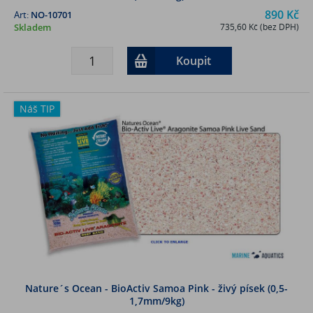
890 Kč
Art:
NO-10701
Skladem
735,60 Kč (bez DPH)
Koupit
Náš TIP
Nature´s Ocean - BioActiv Samoa Pink - živý písek (0,5-
1,7mm/9kg)