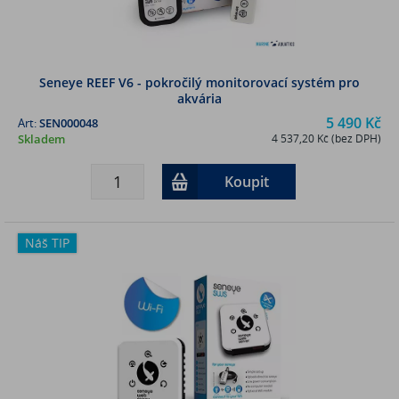
Seneye REEF V6 - pokročilý monitorovací systém pro
akvária
5 490 Kč
Art:
SEN000048
Skladem
4 537,20 Kč (bez DPH)
Koupit
Náš TIP