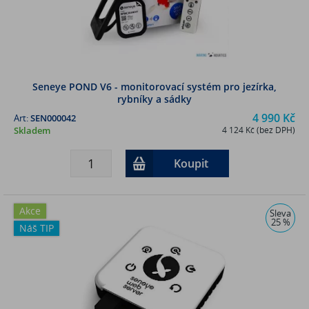
Seneye POND V6 - monitorovací systém pro jezírka,
rybníky a sádky
4 990 Kč
Art:
SEN000042
Skladem
4 124 Kč (bez DPH)
Koupit
Akce
Sleva
25 %
Náš TIP