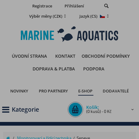
Registrace
Přihlášení
Výběr měny
Jazyk
(CZK)
(CS)
ÚVODNÍ STRANA
KONTAKT
OBCHODNÍ PODMÍNKY
DOPRAVA & PLATBA
PODPORA
NOVINKY
PRO PARTNERY
E-SHOP
DODAVATELÉ
Košík:
Kategorie
(0 kusů) - 0 Kč
/
Monitorovací a řídící technika
/
Seneye