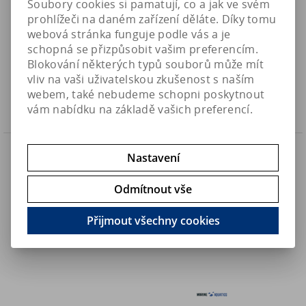
Soubory cookies si pamatují, co a jak ve svém
prohlížeči na daném zařízení děláte. Díky tomu
Seneye AKTIVní prodlužovací USB kabel (15m)
webová stránka funguje podle vás a je
schopná se přizpůsobit vašim preferencím.
2 390 Kč
Art:
SEN000067
Blokování některých typů souborů může mít
Skladem
1 975,30 Kč (bez DPH)
vliv na vaši uživatelskou zkušenost s naším
webem, také nebudeme schopni poskytnout
Koupit
vám nabídku na základě vašich preferencí.
Nastavení
Odmítnout vše
Přijmout všechny cookies