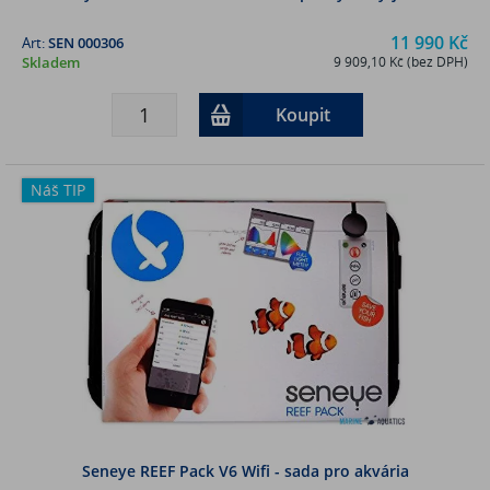
11 990 Kč
Art:
SEN 000306
Skladem
9 909,10 Kč (bez DPH)
Koupit
Náš TIP
Seneye REEF Pack V6 Wifi - sada pro akvária