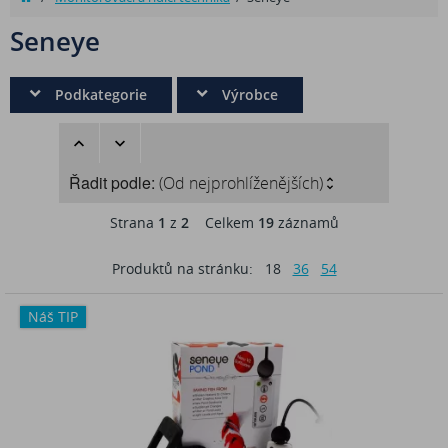
Seneye
Podkategorie
Výrobce
Řadit podle:
(Od nejprohlíženějších)
Strana
1
z
2
Celkem
19
záznamů
Produktů na stránku:
18
36
54
Náš TIP