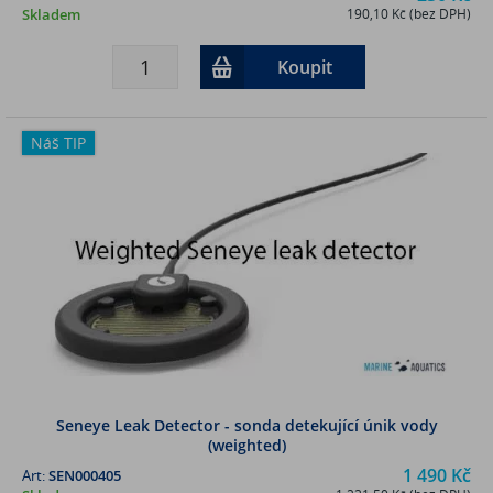
Skladem
190,10 Kč (bez DPH)
Koupit
Náš TIP
Seneye Leak Detector - sonda detekující únik vody
(weighted)
1 490 Kč
Art:
SEN000405