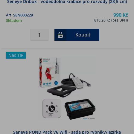
Seneye Dribox - voděodolná krabice pro rozvody (28,5 cm)
990 Kč
Art:
SEN000229
Skladem
818,20 Kč (bez DPH)
Koupit
Náš TIP
Seneye POND Pack V6 Wifi - sada pro rybníky/jezírka