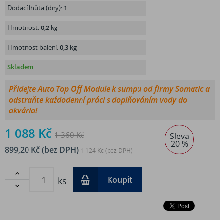
Dodací lhůta (dny):
1
Hmotnost:
0,2 kg
Hmotnost balení:
0,3 kg
Skladem
Přidejte Auto Top Off Module k sumpu od firmy Somatic a
odstraňte každodenní práci s doplňováním vody do
akvária!
1 088 Kč
1 360 Kč
Sleva
20 %
899,20 Kč (bez DPH)
1 124 Kč (bez DPH)

Koupit
ks
