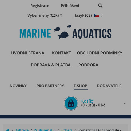
Registrace
Přihlášení
Výběr měny
Jazyk
(CZK)
(CS)
ÚVODNÍ STRANA
KONTAKT
OBCHODNÍ PODMÍNKY
DOPRAVA & PLATBA
PODPORA
NOVINKY
PRO PARTNERY
E-SHOP
DODAVATELÉ
Košík:
(0 kusů) - 0 Kč
/
Filtrace
/
Příslušenství
/
Others
/
Somatic 90 ATO module -