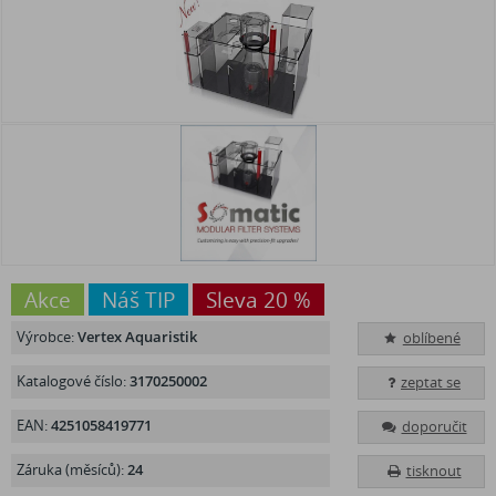
Akce
Náš TIP
Sleva 20 %
Výrobce:
Vertex Aquaristik
oblíbené
Katalogové číslo:
3170250002
zeptat se
EAN:
4251058419771
doporučit
Záruka (měsíců):
24
tisknout