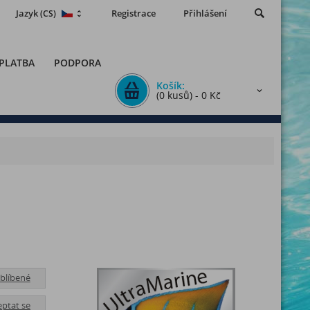
Jazyk
Registrace
Přihlášení
(CS)
 PLATBA
PODPORA
Košík:
(0 kusů) - 0 Kč
blíbené
eptat se