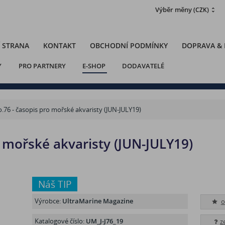
Výběr měny
(CZK)
 STRANA
KONTAKT
OBCHODNÍ PODMÍNKY
DOPRAVA &
Y
PRO PARTNERY
E-SHOP
DODAVATELÉ
.76 - časopis pro mořské akvaristy (JUN-JULY19)
o mořské akvaristy (JUN-JULY19)
Náš TIP
Výrobce:
UltraMarine Magazine
o
Katalogové číslo:
UM_J-J76_19
z