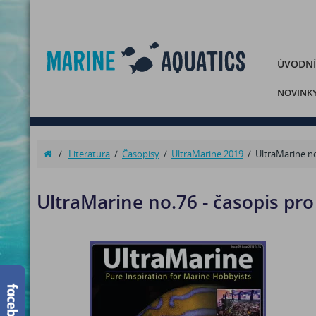
ÚVODNÍ
NOVINK
/
Literatura
/
Časopisy
/
UltraMarine 2019
/
UltraMarine no
UltraMarine no.76 - časopis pr