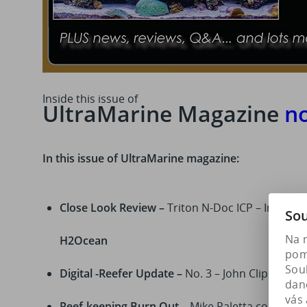
Inside this issue of
UltraMarine Magazine
n
In this issue of UltraMarine magazine:
Close Look Review –
Triton N-Doc ICP – In this i
Sou
Na 
H2Ocean
pomá
Soub
Digital -Reefer Update –
No. 3 – John Clipperton
dan
vás 
Reef-keeping Burn Out –
Mike Paletta confront