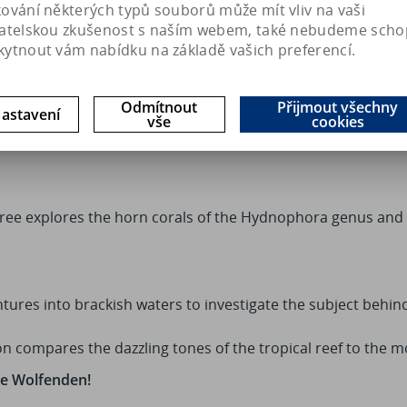
kování některých typů souborů může mít vliv na vaši
vatelskou zkušenost s naším webem, také nebudeme scho
kytnout vám nabídku na základě vašich preferencí.
igmatic and outlandish frogfishes both in the wild and in ca
Odmítnout
Přijmout všechny
astavení
vše
cookies
ning reef aquarium of Italian hobbyist Carlo Mondaini and g
ee explores the horn corals of the Hydnophora genus and 
ures into brackish waters to investigate the subject behind 
 compares the dazzling tones of the tropical reef to the m
ve Wolfenden!