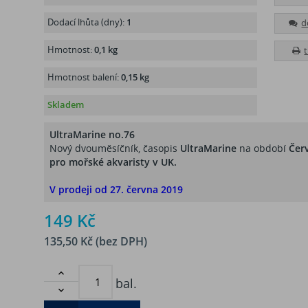
Dodací lhůta (dny):
1
d
Hmotnost:
0,1 kg
Hmotnost balení:
0,15 kg
Skladem
UltraMarine no.76
Nový dvouměsíčník, časopis
UltraMarine
na období
Čer
pro mořské akvaristy v UK.
V prodeji od 27. června 2019
149 Kč
135,50 Kč (bez DPH)

bal.
