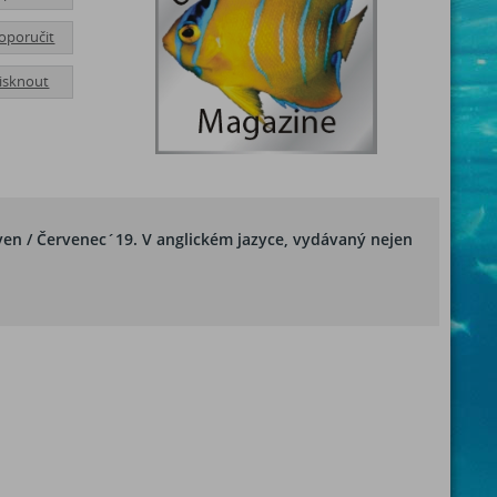
oporučit
tisknout
ven / Červenec´19. V anglickém jazyce, vydávaný nejen