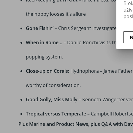
Blo
uži
the hobby looses it’s allure
pos
Gone Fishin’ –
Chris Sergeant investigates the en
N
When in Rome… –
Danilo Ronchi visits the stun
popping system.
Close-up on Corals:
Hydnophora – James Fatherr
worthy of consideration.
Good Golly, Miss Molly –
Kenneth Wingerter vent
Tropical versus Temperate –
Campbell Robertson
Plus Marine and Product News, plus Q&A with Da