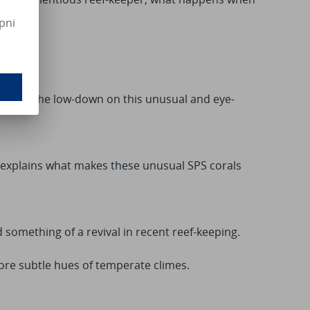
pni
ptivity.
ives us the low-down on this unusual and eye-
explains what makes these unusual SPS corals
something of a revival in recent reef-keeping.
ore subtle hues of temperate climes.