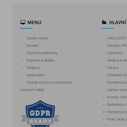
MENU
HLAVNÍ 
Úvodní strana
AKCE-SLEVY
Kontakt
Novinky / Při
Obchodní podmínky
Literatura
Doprava & platba
Akvária a akv
Podpora
Filtrace
Dodavatelé
Osvětlení L
Zásady ochrany a zpracování
Monitorovací
osobních údajů
Úprava vody
Krmiva, vita
Dezinfekce, 
Pomůcky pro 
Písky, skály 