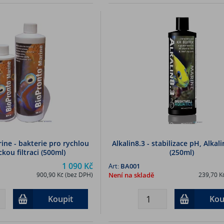
ine - bakterie pro rychlou
Alkalin8.3 - stabilizace pH, Alkali
ckou filtraci (500ml)
(250ml)
1 090 Kč
Art:
BA001
900,90 Kč (bez DPH)
Není na skladě
239,70 K
Koupit
Kou