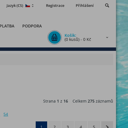
Jazyk
Registrace
Přihlášení
(CS)
 PLATBA
PODPORA
Košík:
(0 kusů) - 0 Kč
Strana
1
z
16
Celkem
275
záznamů
6
54
1
2
3
4
5