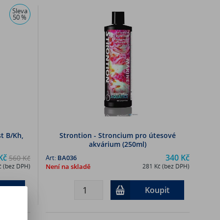
Sleva
50 %
t B/Kh,
Strontion - Stroncium pro útesové
akvárium (250ml)
Kč
340 Kč
560 Kč
Art:
BA036
č (bez DPH)
Není na skladě
281 Kč (bez DPH)
pit
Koupit