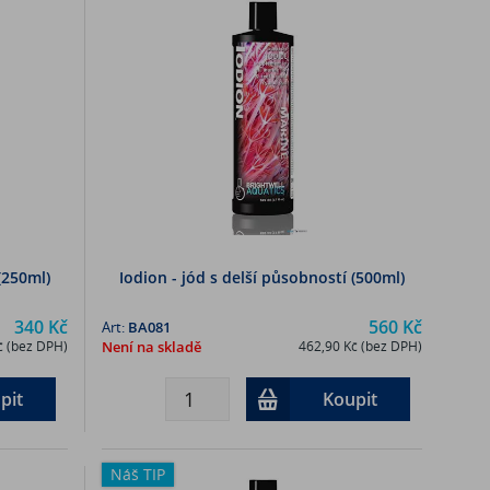
(250ml)
Iodion - jód s delší působností (500ml)
340 Kč
560 Kč
Art:
BA081
č (bez DPH)
Není na skladě
462,90 Kč (bez DPH)
pit
Koupit
Náš TIP