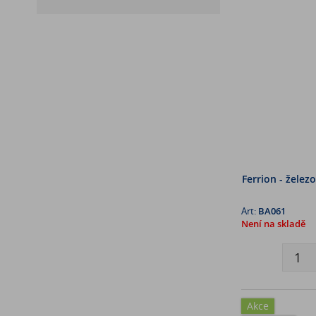
Ferrion - želez
Art:
BA061
Není na skladě
Akce