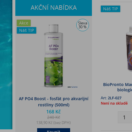
AKČNÍ NABÍDKA
Náš TIP
Akce
Sleva
30 %
Náš TIP
BioPronto Mar
biologi
Art:
2LF-027
AF PO4 Boost - fosfát pro akvarijní
Není na skladě
rostliny (500ml)
168 Kč
240 Kč
138,90 Kč (bez DPH)
Koupit