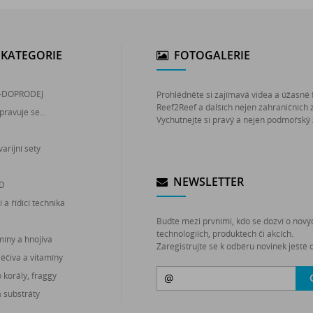
KATEGORIE
FOTOGALERIE
-DOPRODEJ
Prohlédněte si zajímavá videa a úžasné 
Reef2Reef a dalších nejen zahraničních 
pravuje se...
Vychutnejte si pravý a nejen podmořský 
arijní sety
NEWSLETTER
ED
 a řídící technika
Buďte mezi prvními, kdo se dozví o nový
technologiích, produktech či akcích.
míny a hnojiva
Zaregistrujte se k odběru novinek ještě d
léčiva a vitamíny
korály, fraggy
a substráty