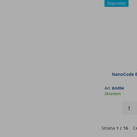
Doprodej
NanoCode B 
Art:
BA094
Skladem
Strana
1
z
16
Ce