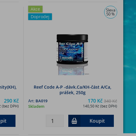
Akce
Sleva
50 %
Doprodej
nity(KH),
Reef Code A-P -dávk.Ca/KH-část A/Ca,
prášek, 250g
290 Kč
170 Kč
Art:
BA019
340 Kč
č (bez DPH)
Skladem
140,50 Kč (bez DPH)
pit
Koupit