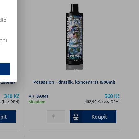
dle
pni
 (250ml)
Potassion - draslík, koncentrát (500ml)
340 Kč
560 Kč
Art:
BA041
č (bez DPH)
Skladem
462,90 Kč (bez DPH)
pit
Koupit