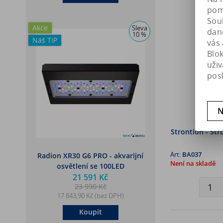
pomá
Soub
Akce
Sleva
dan
10 %
Náš TIP
vás 
Blo
uži
pos
N
Strontion - St
Art:
BA037
Radion XR30 G6 PRO - akvarijní
Není na skladě
osvětlení se 100LED
21 591 Kč
23 990 Kč
17 843,90 Kč (bez DPH)
Koupit