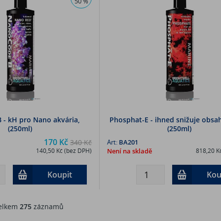
50 %
- kH pro Nano akvária,
Phosphat-E - ihned snižuje obsa
(250ml)
(250ml)
170 Kč
340 Kč
Art:
BA201
140,50 Kč (bez DPH)
Není na skladě
818,20 K
Koupit
Kou
lkem
275
záznamů