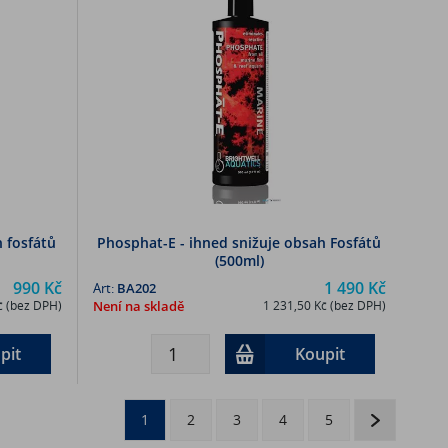
h fosfátů
Phosphat-E - ihned snižuje obsah Fosfátů
(500ml)
990 Kč
1 490 Kč
Art:
BA202
č (bez DPH)
Není na skladě
1 231,50 Kč (bez DPH)
pit
Koupit
1
2
3
4
5