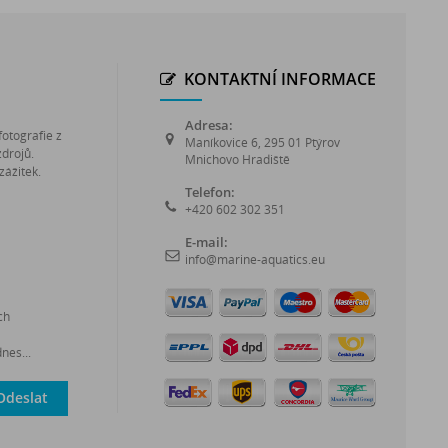
KONTAKTNÍ INFORMACE
Adresa:
fotografie z
Maníkovice 6, 295 01 Ptýrov
zdrojů.
Mnichovo Hradiště
zážitek.
Telefon:
+420 602 302 351
E-mail:
info@marine-aquatics.eu
ch
nes...
Odeslat