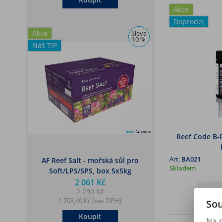
Akce
Doprodej
Akce
Sleva
10 %
Náš TIP
Reef Code B-P
Art:
BA021
AF Reef Salt - mořská sůl pro
Skladem
Soft/LPS/SPS, box 5x5kg
2 061 Kč
2 290 Kč
1 703,40 Kč (bez DPH)
Sou
Koupit
Na 