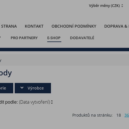
Výběr měny
(CZK)
 STRANA
KONTAKT
OBCHODNÍ PODMÍNKY
DOPRAVA &
Y
PRO PARTNERY
E-SHOP
DODAVATELÉ
y
ody
rie
Výrobce
it podle:
(Data vytvoření)
Produktů na stránku:
18
3