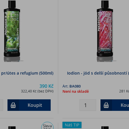
o pr/útes a refugium (500ml)
Iodion - jód s delší působností 
390 Kč
Art:
BA080
322,40 Kč (bez DPH)
Není na skladě
281 K
Koupit
Kou
Náš TIP
Sleva