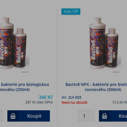
Náš TIP
 bakterie pro biologickou
Bactiv8 NPX - bakterie pro biol
nováhu (250ml)
rovnováhu (500ml)
340 Kč
Art:
2LF-025
281 Kč (bez DPH)
Není na skladě
512,40 K
Koupit
Kou