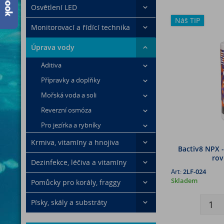
Osvětlení LED
Náš TIP
Monitorovací a řídící technika
Úprava vody
Aditiva
Přípravky a doplňky
Mořská voda a soli
Reverzní osmóza
Pro jezírka a rybníky
Krmiva, vitamíny a hnojiva
Bactiv8 NPX -
rov
Dezinfekce, léčiva a vitamíny
Art:
2LF-024
Skladem
Pomůcky pro korály, fraggy
Písky, skály a substráty