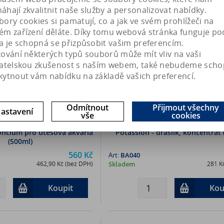
hají zkvalitnit naše služby a personalizovat nabídky.
ory cookies si pamatují, co a jak ve svém prohlížeči na
ém zařízení děláte. Díky tomu webová stránka funguje po
a je schopná se přizpůsobit vašim preferencím.
kování některých typů souborů může mít vliv na vaši
vatelskou zkušenost s naším webem, také nebudeme scho
kytnout vám nabídku na základě vašich preferencí.
Odmítnout
Přijmout všechny
astavení
vše
cookies
roncium pro útesová akvária
Potassion - draslík, koncentrát
(500ml)
560 Kč
Art:
BA040
462,90 Kč (bez DPH)
Skladem
281 K
Koupit
Kou