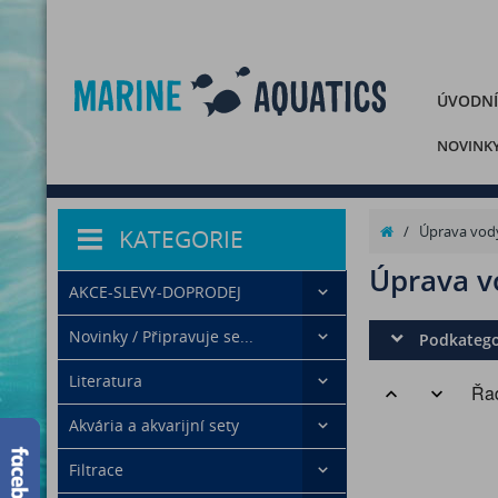
ÚVODNÍ
NOVINK
/
Úprava vod
KATEGORIE
Úprava v
AKCE-SLEVY-DOPRODEJ
Novinky / Připravuje se...
Podkatego
Literatura
Řad
Akvária a akvarijní sety
Filtrace