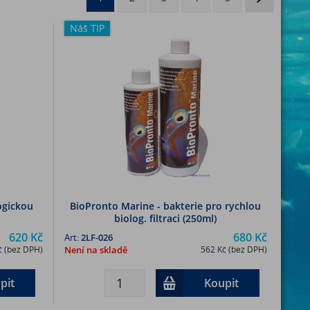
Náš TIP
ogickou
BioPronto Marine - bakterie pro rychlou
biolog. filtraci (250ml)
620 Kč
680 Kč
Art:
2LF-026
č (bez DPH)
Není na skladě
562 Kč (bez DPH)
pit
Koupit