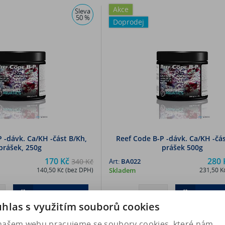
Akce
Sleva
50 %
Doprodej
 -dávk. Ca/KH -část B/Kh,
Reef Code B-P -dávk. Ca/KH -čás
prášek, 250g
prášek 500g
170 Kč
280 
340 Kč
Art:
BA022
140,50 Kč (bez DPH)
Skladem
231,50 K
Koupit
Kou
hlas s využitím souborů cookies
našem webu pracujeme se soubory cookies, které nám