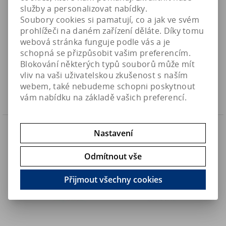
služby a personalizovat nabídky.
Soubory cookies si pamatují, co a jak ve svém
prohlížeči na daném zařízení děláte. Díky tomu
AI Hydra EDGE Freshwater - sladkovodní osvětlení 44-LED
webová stránka funguje podle vás a je
(~95W)
schopná se přizpůsobit vašim preferencím.
8 490 Kč
Art:
EDGEFW
Blokování některých typů souborů může mít
Skladem
7 016,60 Kč (bez DPH)
vliv na vaši uživatelskou zkušenost s naším
webem, také nebudeme schopni poskytnout
Koupit
vám nabídku na základě vašich preferencí.
Náš TIP
Nastavení
Odmítnout vše
Přijmout všechny cookies