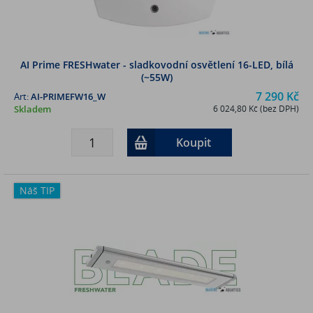
AI Prime FRESHwater - sladkovodní osvětlení 16-LED, bílá
(~55W)
7 290 Kč
Art:
AI-PRIMEFW16_W
Skladem
6 024,80 Kč (bez DPH)
Koupit
Náš TIP