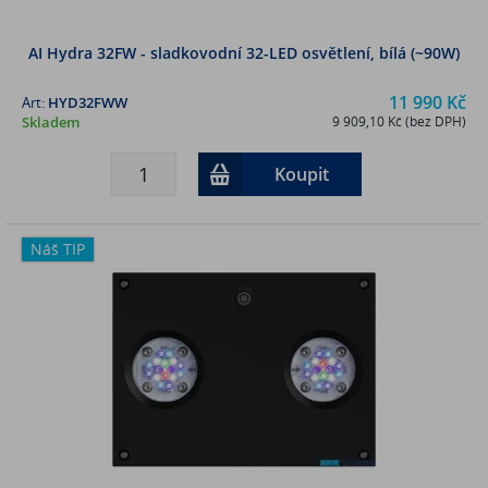
AI Hydra 32FW - sladkovodní 32-LED osvětlení, bílá (~90W)
11 990 Kč
Art:
HYD32FWW
Skladem
9 909,10 Kč (bez DPH)
Koupit
Náš TIP