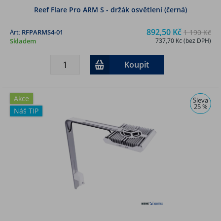
Reef Flare Pro ARM S - držák osvětlení (černá)
892,50 Kč
Art:
RFPARMS4-01
1 190 Kč
Skladem
737,70 Kč (bez DPH)
Koupit
Akce
Sleva
25 %
Náš TIP