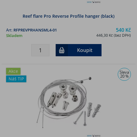
Reef flare Pro Reverse Profile hanger (black)
540 Kč
Art:
RFPREVPRHANSML4-01
Skladem
446,30 Kč (bez DPH)
Koupit
Akce
Sleva
20 %
Náš TIP