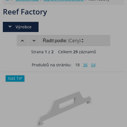
Reef Factory
Výrobce
Řadit podle:
(Ceny)
Strana
1
z
2
Celkem
29
záznamů
Produktů na stránku:
18
36
54
Náš TIP