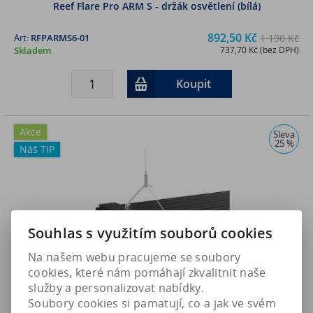
Reef Flare Pro ARM S - držák osvětlení (bílá)
892,50 Kč
Art:
RFPARMS6-01
1 190 Kč
Skladem
737,70 Kč (bez DPH)
Koupit
Akce
Sleva
25 %
Náš TIP
Souhlas s využitím souborů cookies
Na našem webu pracujeme se soubory
cookies, které nám pomáhají zkvalitnit naše
služby a personalizovat nabídky.
Soubory cookies si pamatují, co a jak ve svém
Reef Flare BARs Multi handle - multi držák