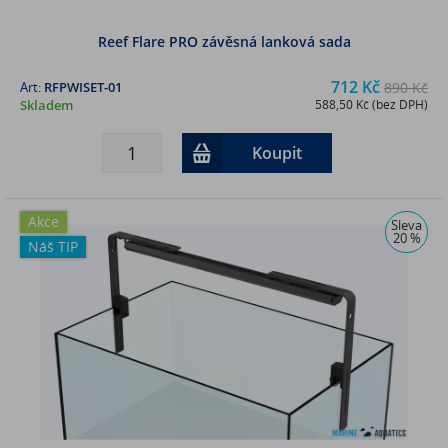
Reef Flare PRO závěsná lanková sada
712 Kč
Art:
RFPWISET-01
890 Kč
Skladem
588,50 Kč (bez DPH)
Koupit
Akce
Sleva
20 %
Náš TIP