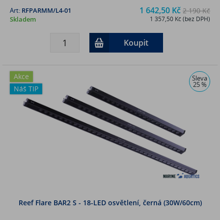
1 642,50 Kč
Art:
RFPARMM/L4-01
2 190 Kč
Skladem
1 357,50 Kč (bez DPH)
Koupit
Akce
Sleva
25 %
Náš TIP
Reef Flare BAR2 S - 18-LED osvětlení, černá (30W/60cm)