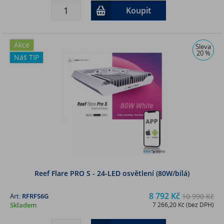
Koupit
Akce
Sleva
20 %
Náš TIP
Reef Flare PRO S - 24-LED osvětlení (80W/bílá)
8 792 Kč
Art:
RFRFS6G
10 990 Kč
Skladem
7 266,20 Kč (bez DPH)