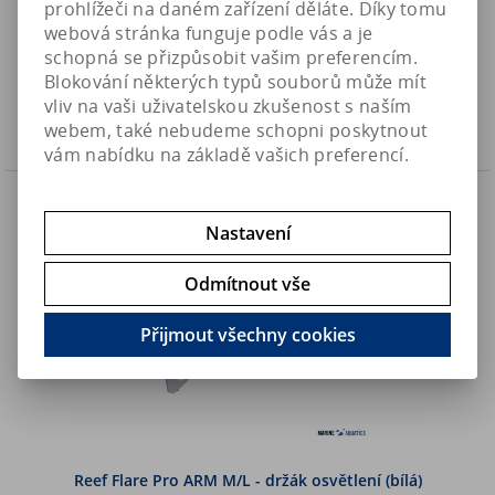
prohlížeči na daném zařízení děláte. Díky tomu
webová stránka funguje podle vás a je
1 417,50 Kč
Art:
RFBARMULHAN-02
1 890 Kč
schopná se přizpůsobit vašim preferencím.
Skladem
1 171,50 Kč (bez DPH)
Blokování některých typů souborů může mít
vliv na vaši uživatelskou zkušenost s naším
Koupit
webem, také nebudeme schopni poskytnout
vám nabídku na základě vašich preferencí.
Akce
Sleva
25 %
Náš TIP
Nastavení
Odmítnout vše
Přijmout všechny cookies
Reef Flare Pro ARM M/L - držák osvětlení (bílá)