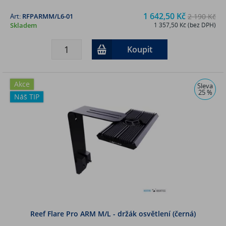
1 642,50 Kč
Art:
RFPARMM/L6-01
2 190 Kč
Skladem
1 357,50 Kč (bez DPH)
Koupit
Akce
Sleva
25 %
Náš TIP
Reef Flare Pro ARM M/L - držák osvětlení (černá)