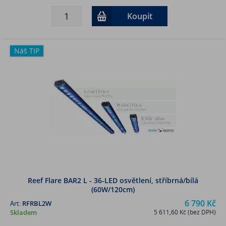
Koupit
Náš TIP
Reef Flare BAR2 L - 36-LED osvětlení, stříbrná/bílá
(60W/120cm)
6 790 Kč
Art:
RFRBL2W
Skladem
5 611,60 Kč (bez DPH)