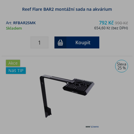
Reef Flare BAR2 montážní sada na akvárium
792 Kč
Art:
RFBAR2SMK
990 Kč
Skladem
654,60 Kč (bez DPH)
Koupit
Akce
Sleva
25 %
Náš TIP