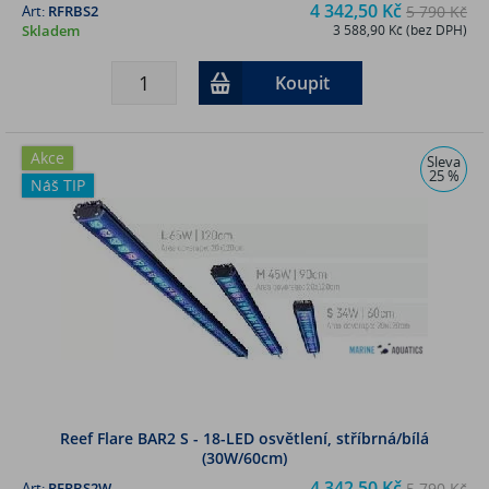
4 342,50 Kč
Art:
RFRBS2
5 790 Kč
Skladem
3 588,90 Kč (bez DPH)
Koupit
Akce
Sleva
25 %
Náš TIP
Reef Flare BAR2 S - 18-LED osvětlení, stříbrná/bílá
(30W/60cm)
4 342,50 Kč
Art:
RFRBS2W
5 790 Kč