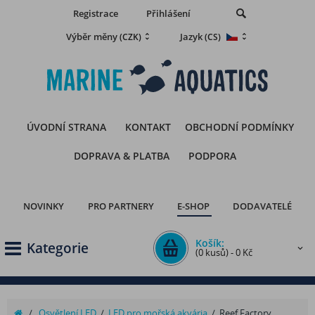
Registrace
Přihlášení
Výběr měny
Jazyk
(CZK)
(CS)
ÚVODNÍ STRANA
KONTAKT
OBCHODNÍ PODMÍNKY
DOPRAVA & PLATBA
PODPORA
NOVINKY
PRO PARTNERY
E-SHOP
DODAVATELÉ
Košík:
Kategorie
(0 kusů) - 0 Kč
/
Osvětlení LED
/
LED pro mořská akvária
/
Reef Factory