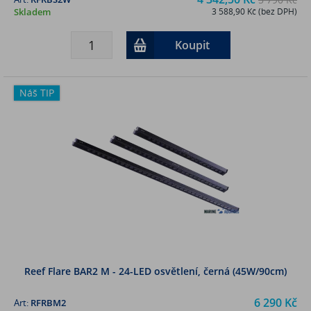
Skladem
3 588,90 Kč (bez DPH)
Koupit
Náš TIP
Reef Flare BAR2 M - 24-LED osvětlení, černá (45W/90cm)
6 290 Kč
Art:
RFRBM2