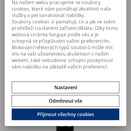
Na našem webu pracujeme se soubory
cookies, které nám pomáhají zkvalitnit naše
služby a personalizovat nabídky.
Soubory cookies si pamatují, co a jak ve svém
PolypLab One - vyrovnané dávkování Ca/Kh/Mg (250ml)
prohlížeči na daném zařízení děláte. Díky tomu
webová stránka funguje podle vás a je
390 Kč
Art:
POLYPLAB-PLONE2
schopná se přizpůsobit vašim preferencím.
Skladem
322,40 Kč (bez DPH)
Blokování některých typů souborů může mít
vliv na vaši uživatelskou zkušenost s naším
Koupit
webem, také nebudeme schopni poskytnout
vám nabídku na základě vašich preferencí.
Náš TIP
Nastavení
Odmítnout vše
Přijmout všechny cookies