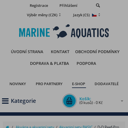
Registrace
Přihlášení
Výběr měny
Jazyk
(CZK)
(CS)
ÚVODNÍ STRANA
KONTAKT
OBCHODNÍ PODMÍNKY
DOPRAVA & PLATBA
PODPORA
NOVINKY
PRO PARTNERY
E-SHOP
DODAVATELÉ
Košík:
Kategorie
(0 kusů) - 0 Kč
/
Akvária a akvarijní sety
/
Akvarijní sety BASIC
/
D-D Reef-Pro