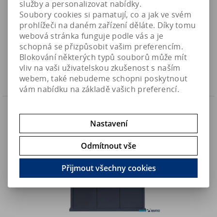
služby a personalizovat nabídky.
Soubory cookies si pamatují, co a jak ve svém
D-D Reef-Pro 900 - akvarijní set, barva driftwood concrete
prohlížeči na daném zařízení děláte. Díky tomu
(225+65L)
webová stránka funguje podle vás a je
39 990 Kč
Art:
DDRPA900/DC
schopná se přizpůsobit vašim preferencím.
Skladem
33 049,60 Kč (bez DPH)
Blokování některých typů souborů může mít
vliv na vaši uživatelskou zkušenost s naším
Koupit
webem, také nebudeme schopni poskytnout
vám nabídku na základě vašich preferencí.
Náš TIP
Nastavení
Odmítnout vše
Přijmout všechny cookies