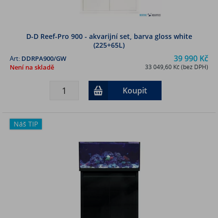
D-D Reef-Pro 900 - akvarijní set, barva gloss white
(225+65L)
39 990 Kč
Art:
DDRPA900/GW
Není na skladě
33 049,60 Kč (bez DPH)
Koupit
Náš TIP