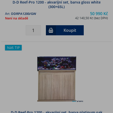
D-D Reef-Pro 1200 - akvarijní set, barva gloss white
(300+65L)
50 990 Kč
Art:
DDRPA1200/GW
Není na skladě
42 140,50 Kč (bez DPH)
Koupit
Náš TIP
D-D Reef-Pro 1200 - akvarijní set, barva platinum oak