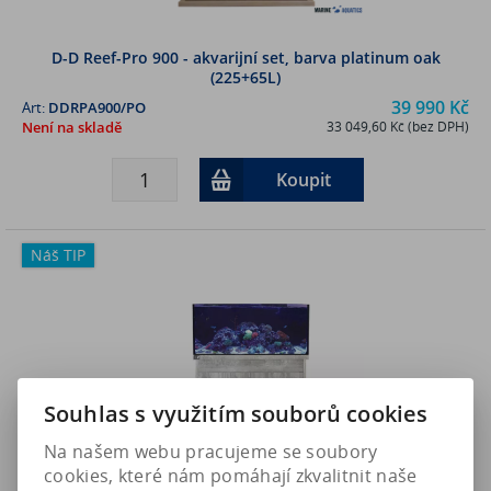
D-D Reef-Pro 900 - akvarijní set, barva platinum oak
(225+65L)
39 990 Kč
Art:
DDRPA900/PO
Není na skladě
33 049,60 Kč (bez DPH)
Koupit
Náš TIP
Souhlas s využitím souborů cookies
Na našem webu pracujeme se soubory
cookies, které nám pomáhají zkvalitnit naše