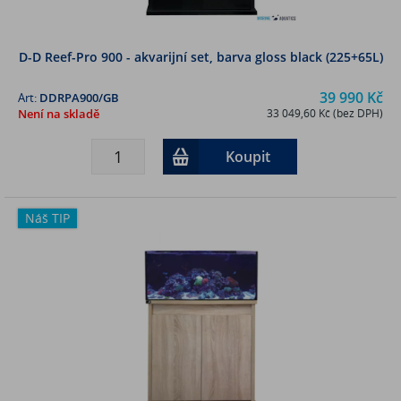
D-D Reef-Pro 900 - akvarijní set, barva gloss black (225+65L)
39 990 Kč
Art:
DDRPA900/GB
Není na skladě
33 049,60 Kč (bez DPH)
Koupit
Náš TIP