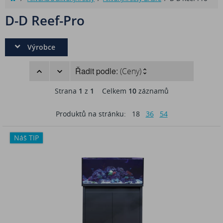
D-D Reef-Pro
Výrobce
Řadit podle:
(Ceny)
Strana
1
z
1
Celkem
10
záznamů
Produktů na stránku:
18
36
54
Náš TIP