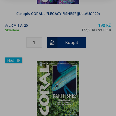
Časopis CORAL - "LEGACY FISHES" (JUL-AUG´20)
190 Kč
Art:
CM_J-A_20
Skladem
172,80 Kč (bez DPH)
Koupit
Náš TIP