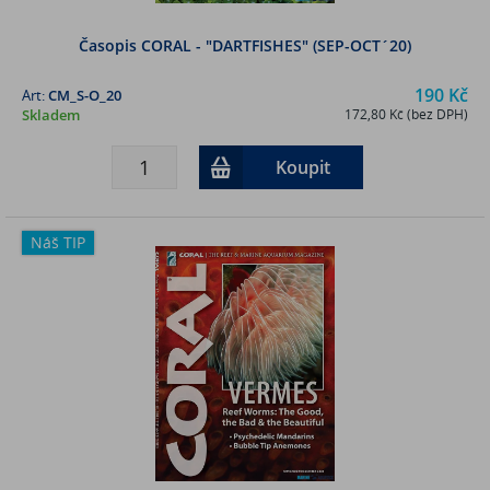
Časopis CORAL - "DARTFISHES" (SEP-OCT´20)
190 Kč
Art:
CM_S-O_20
Skladem
172,80 Kč (bez DPH)
Koupit
Náš TIP