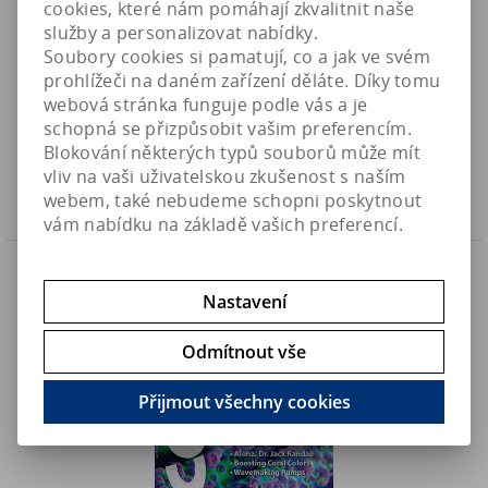
cookies, které nám pomáhají zkvalitnit naše
služby a personalizovat nabídky.
Soubory cookies si pamatují, co a jak ve svém
Časopis CORAL - "SEA CHANGE" (MAY-JUN´20)
prohlížeči na daném zařízení děláte. Díky tomu
webová stránka funguje podle vás a je
190 Kč
Art:
CM_M-J_20
schopná se přizpůsobit vašim preferencím.
Skladem
172,80 Kč (bez DPH)
Blokování některých typů souborů může mít
vliv na vaši uživatelskou zkušenost s naším
Koupit
webem, také nebudeme schopni poskytnout
vám nabídku na základě vašich preferencí.
Náš TIP
Nastavení
Odmítnout vše
Přijmout všechny cookies