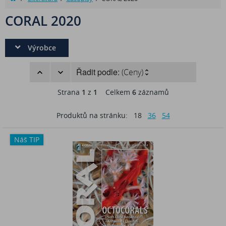
CORAL 2020
Výrobce
Řadit podle:
(Ceny)
Strana
1
z
1
Celkem
6
záznamů
Produktů na stránku:
18
36
54
Náš TIP