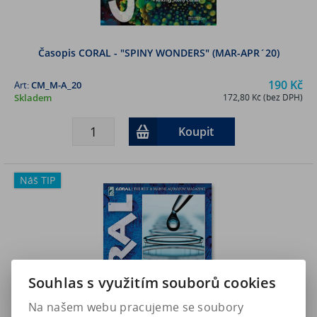
Časopis CORAL - "SPINY WONDERS" (MAR-APR´20)
190 Kč
Art:
CM_M-A_20
Skladem
172,80 Kč (bez DPH)
Koupit
Náš TIP
Souhlas s využitím souborů cookies
Na našem webu pracujeme se soubory