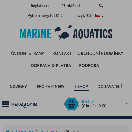
Registrace
Přihlášení
Výběr měny
Jazyk
(CZK)
(CS)
ÚVODNÍ STRANA
KONTAKT
OBCHODNÍ PODMÍNKY
DOPRAVA & PLATBA
PODPORA
NOVINKY
PRO PARTNERY
E-SHOP
DODAVATELÉ
Košík:
Kategorie
(0 kusů) - 0 Kč
/
Literatura
/
Časopisy
/
CORAL 2020