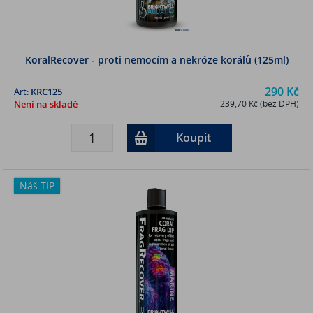
KoralRecover - proti nemocím a nekróze korálů (125ml)
290 Kč
Art:
KRC125
Není na skladě
239,70 Kč (bez DPH)
Koupit
Náš TIP