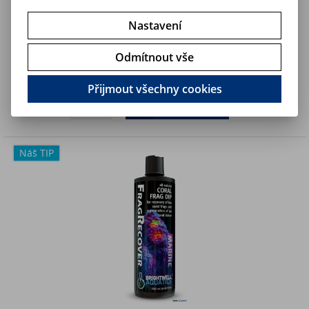
Nastavení
Reef Rx - proti korálovým infekcím, 4g
Odmítnout vše
560 Kč
Art:
BLUELIFE-143
Skladem
462,90 Kč (bez DPH)
Přijmout všechny cookies
Koupit
Náš TIP