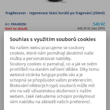
FragRecover - regenerace tkání korálů po fragování (250ml)
540 Kč
Art:
FRAGR250
Není na skladě
446,30 Kč (bez DPH)
Souhlas s využitím souborů cookies
Koupit
Na našem webu pracujeme se soubory
cookies, které nám pomáhají zkvalitnit naše
Náš TIP
služby a personalizovat nabídky.
Soubory cookies si pamatují, co a jak ve svém
prohlížeči na daném zařízení děláte. Díky tomu
webová stránka funguje podle vás a je
schopná se přizpůsobit vašim preferencím.
Blokování některých typů souborů může mít
vliv na vaši uživatelskou zkušenost s naším
webem, také nebudeme schopni poskytnout
vám nabídku na základě vašich preferencí.