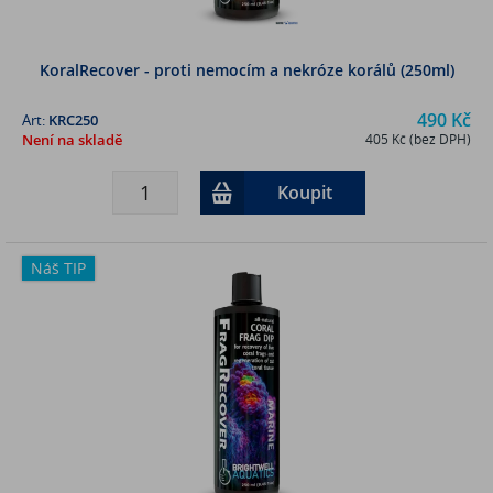
KoralRecover - proti nemocím a nekróze korálů (250ml)
490 Kč
Art:
KRC250
Není na skladě
405 Kč (bez DPH)
Koupit
Náš TIP