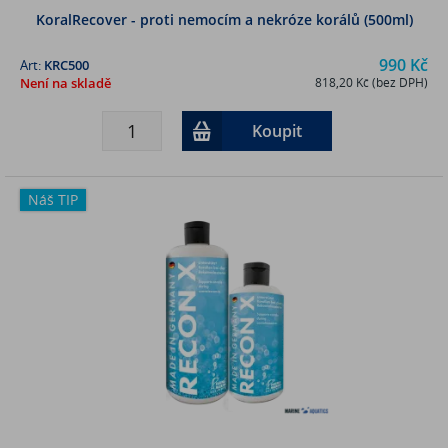
KoralRecover - proti nemocím a nekróze korálů (500ml)
990 Kč
Art:
KRC500
Není na skladě
818,20 Kč (bez DPH)
Koupit
Náš TIP