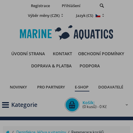
Registrace
Přihlášení
Výběr měny
Jazyk
(CZK)
(CS)
ÚVODNÍ STRANA
KONTAKT
OBCHODNÍ PODMÍNKY
DOPRAVA & PLATBA
PODPORA
NOVINKY
PRO PARTNERY
E-SHOP
DODAVATELÉ
Košík:
Kategorie
(0 kusů) - 0 Kč
/
Dezinfekce, léčiva a vitamíny
/
Regenerace korálů