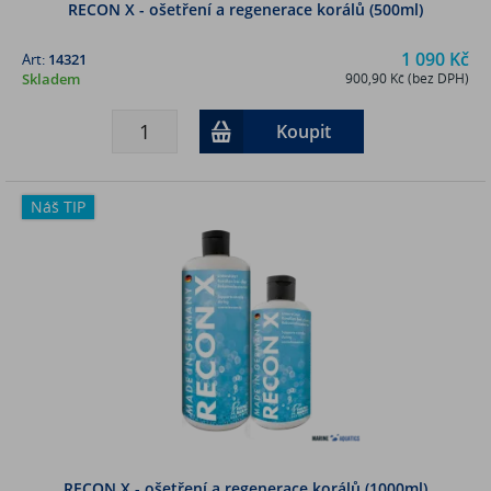
RECON X - ošetření a regenerace korálů (500ml)
1 090 Kč
Art:
14321
Skladem
900,90 Kč (bez DPH)
Koupit
Náš TIP
RECON X - ošetření a regenerace korálů (1000ml)