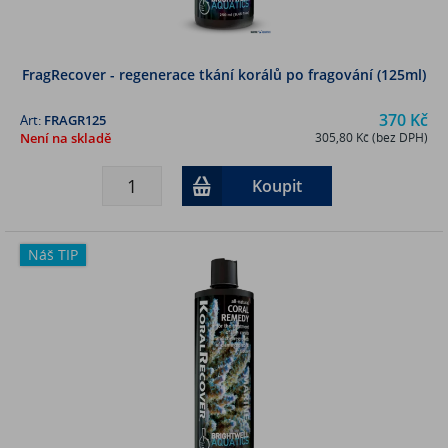
FragRecover - regenerace tkání korálů po fragování (125ml)
370 Kč
Art:
FRAGR125
Není na skladě
305,80 Kč (bez DPH)
Koupit
Náš TIP