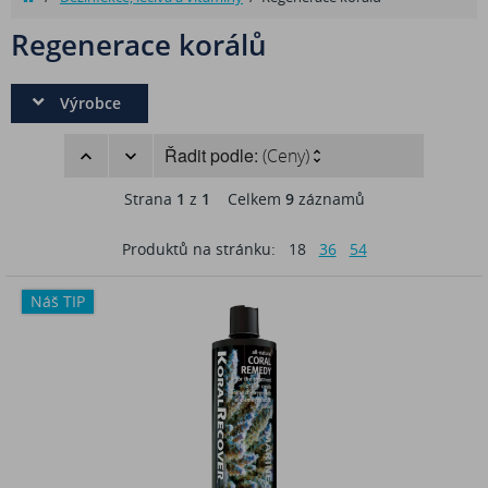
Regenerace korálů
Výrobce
Řadit podle:
(Ceny)
Strana
1
z
1
Celkem
9
záznamů
Produktů na stránku:
18
36
54
Náš TIP