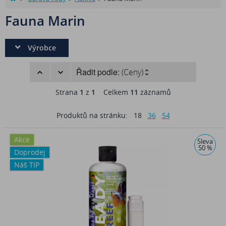
Fauna Marin
Výrobce
Řadit podle:
(Ceny)
Strana
1
z
1
Celkem
11
záznamů
Produktů na stránku:
18
36
54
Akce
Sleva
50 %
Doprodej
Náš TIP