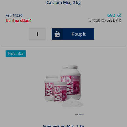
Calcium-Mix, 2 kg
690 Kč
Art:
14230
Není na skladě
570,30 Kč (bez DPH)
Koupit
Novinka
Magnesium-Mix, 2 kg