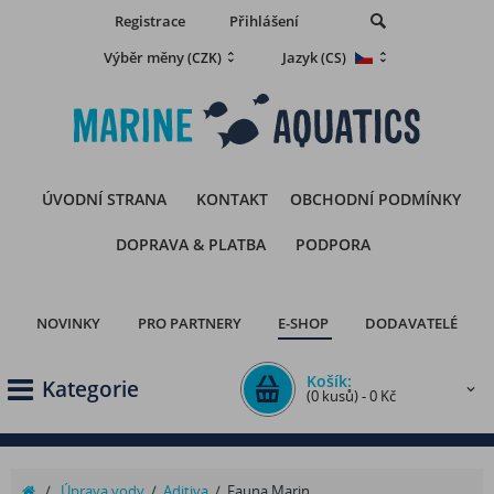
Registrace
Přihlášení
Výběr měny
Jazyk
(CZK)
(CS)
ÚVODNÍ STRANA
KONTAKT
OBCHODNÍ PODMÍNKY
DOPRAVA & PLATBA
PODPORA
NOVINKY
PRO PARTNERY
E-SHOP
DODAVATELÉ
Košík:
Kategorie
(0 kusů) - 0 Kč
/
Úprava vody
/
Aditiva
/
Fauna Marin