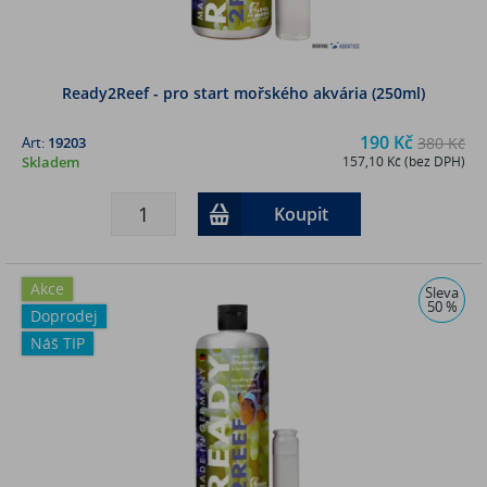
Ready2Reef - pro start mořského akvária (250ml)
190 Kč
Art:
19203
380 Kč
Skladem
157,10 Kč (bez DPH)
Koupit
Akce
Sleva
50 %
Doprodej
Náš TIP