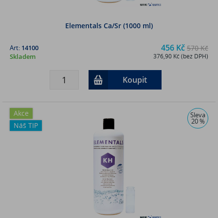
Elementals Ca/Sr (1000 ml)
456 Kč
Art:
14100
570 Kč
Skladem
376,90 Kč (bez DPH)
Koupit
Akce
Sleva
20 %
Náš TIP