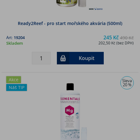
Ready2Reef - pro start mořského akvária (500ml)
245 Kč
Art:
19204
490 Kč
Skladem
202,50 Kč (bez DPH)
Koupit
Akce
Sleva
20 %
Náš TIP