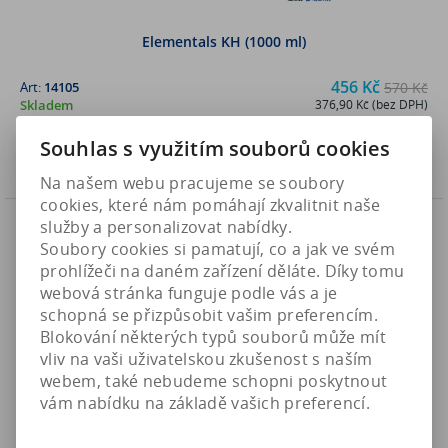
Elementals KH (1000 ml)
456 Kč
Art:
14105
570 Kč
Skladem
376,90 Kč (bez DPH)
Souhlas s využitím souborů cookies
Koupit
Na našem webu pracujeme se soubory
cookies, které nám pomáhají zkvalitnit naše
Akce
služby a personalizovat nabídky.
Sleva
20 %
Náš TIP
Soubory cookies si pamatují, co a jak ve svém
prohlížeči na daném zařízení děláte. Díky tomu
webová stránka funguje podle vás a je
schopná se přizpůsobit vašim preferencím.
Blokování některých typů souborů může mít
vliv na vaši uživatelskou zkušenost s naším
webem, také nebudeme schopni poskytnout
vám nabídku na základě vašich preferencí.