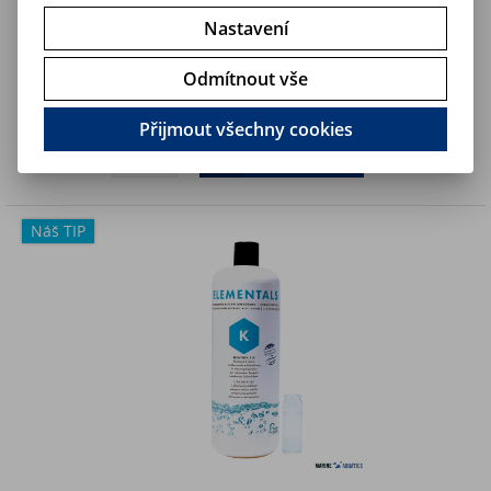
Nastavení
Elementals Sr (1000 ml)
Odmítnout vše
456 Kč
Art:
14090
570 Kč
Skladem
376,90 Kč (bez DPH)
Přijmout všechny cookies
Koupit
Náš TIP