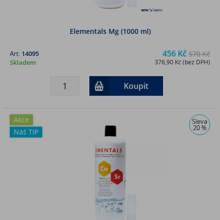
Elementals Mg (1000 ml)
456 Kč
Art:
14095
570 Kč
Skladem
376,90 Kč (bez DPH)
Koupit
Akce
Sleva
20 %
Náš TIP