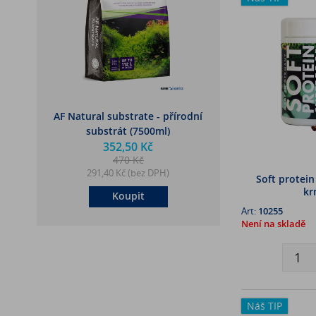
AF Natural substrate - přírodní
substrát (7500ml)
352,50 Kč
470 Kč
291,40 Kč (bez DPH)
Soft protein
kr
Koupit
Art:
10255
Není na skladě
Náš TIP