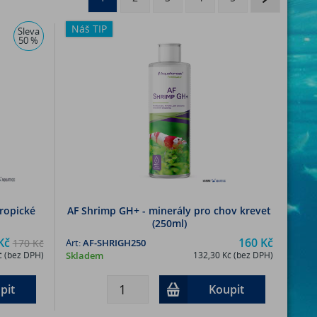
Náš TIP
Sleva
50 %
tropické
AF Shrimp GH+ - minerály pro chov krevet
(250ml)
Kč
160 Kč
170 Kč
Art:
AF-SHRIGH250
č (bez DPH)
Skladem
132,30 Kč (bez DPH)
pit
Koupit