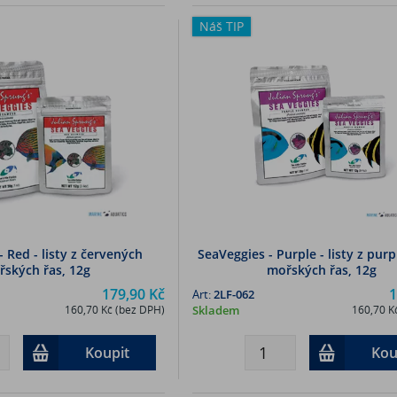
Náš TIP
 Red - listy z červených
SeaVeggies - Purple - listy z pu
řských řas, 12g
mořských řas, 12g
179,90 Kč
1
Art:
2LF-062
160,70 Kč (bez DPH)
Skladem
160,70 K
Koupit
Kou