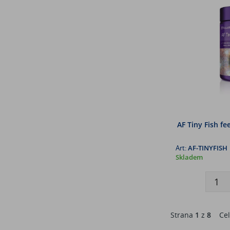
AF Tiny Fish fe
Art:
AF-TINYFISH
Skladem
Strana
1
z
8
Cel