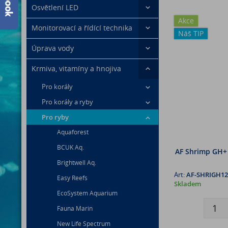
Osvětlení LED
Akce
Monitorovací a řídící technika
Náš TIP
Úprava vody
Krmiva, vitamíny a hnojiva
Pro korály
Pro korály a ryby
Pro ryby
Aquaforest
BCUK Aq.
AF Shrimp GH+ 
Brightwell Aq.
Art:
AF-SHRIGH12
Easy Reefs
Skladem
EcoSystem Aquarium
Fauna Marin
New Life Spectrum