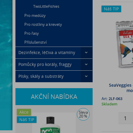
TwoLittleFishies
Náš TIP
Pro medúzy
Pro rostliny a krevety
Pro řasy
Příslušenství
Dezinfekce, léčiva a vitamíny
Pomůcky pro korály, fraggy
Písky, skály a substráty
SeaVeggies -
mo
AKČNÍ NABÍDKA
Art:
2LF-063
Skladem
Akce
Sleva
20 %
Náš TIP