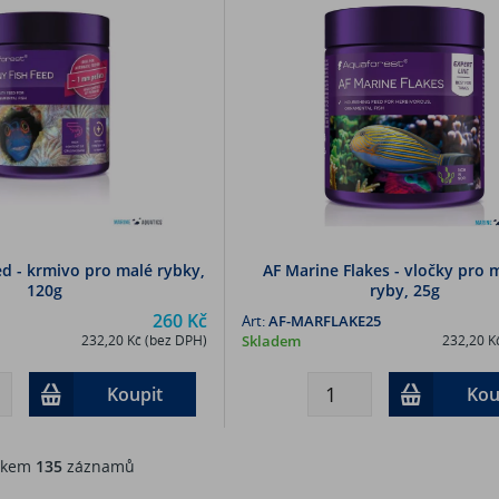
ed - krmivo pro malé rybky,
AF Marine Flakes - vločky pro
120g
ryby, 25g
260 Kč
Art:
AF-MARFLAKE25
232,20 Kč (bez DPH)
Skladem
232,20 K
Koupit
Kou
kem
135
záznamů