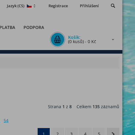
Jazyk
Registrace
Přihlášení
(CS)
 PLATBA
PODPORA
Košík:
(0 kusů) - 0 Kč
Strana
1
z
8
Celkem
135
záznamů
6
54
1
2
3
4
5