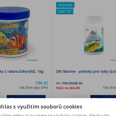
Novinka
Náš TIP
ky z rakovců/korýšů, 15g
DKI Marine - peletky pro ryby (0,
190 Kč
Art:
FM-DKI06.50
169,70 Kč (bez DPH)
Není na skladě
169,70 K
Koupit
Kou
hlas s využitím souborů cookies
našem webu pracujeme se soubory cookies, které nám