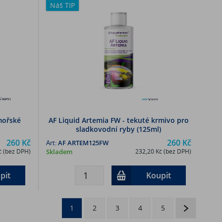
Náš TIP
 mořské
AF Liquid Artemia FW - tekuté krmivo pro
sladkovodní ryby (125ml)
260 Kč
260 Kč
Art:
AF ARTEM125FW
č (bez DPH)
Skladem
232,20 Kč (bez DPH)
pit
Koupit
1
2
3
4
5