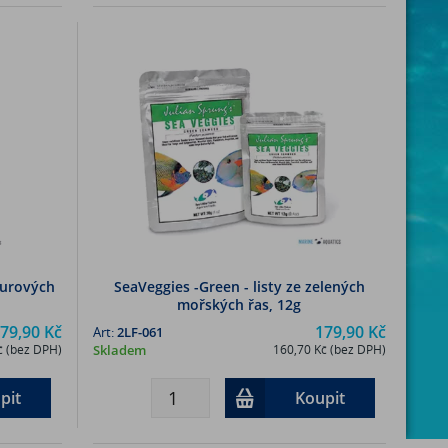
rpurových
SeaVeggies -Green - listy ze zelených
mořských řas, 12g
79,90 Kč
179,90 Kč
Art:
2LF-061
č (bez DPH)
Skladem
160,70 Kč (bez DPH)
pit
Koupit