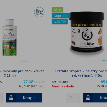
Akce
Sleva
30 %
Doprodej
Náš TIP
- minerály pro chov krevet
Firstbite Tropical - peletky pro 
(125ml)
rybky (1mm), 110g
77 Kč
85 
5
110 Kč
Art:
BC-189
63,70 Kč (bez DPH)
Není na skladě
75,90 K
Koupit
Kou