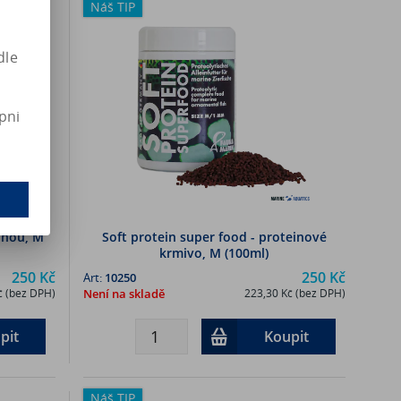
Náš TIP
dle
pni
linou, M
Soft protein super food - proteinové
krmivo, M (100ml)
250 Kč
250 Kč
Art:
10250
č (bez DPH)
Není na skladě
223,30 Kč (bez DPH)
pit
Koupit
Náš TIP