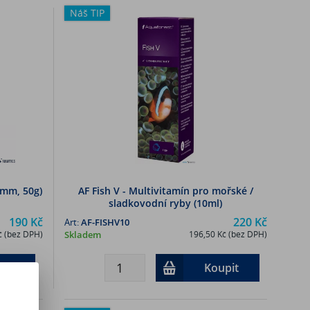
Náš TIP
6mm, 50g)
AF Fish V - Multivitamín pro mořské /
sladkovodní ryby (10ml)
190 Kč
220 Kč
Art:
AF-FISHV10
č (bez DPH)
Skladem
196,50 Kč (bez DPH)
pit
Koupit