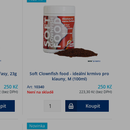
asy, 23g
Soft Clownfish food - ideální krmivo pro
klauny, M (100ml)
250 Kč
250 Kč
Art:
10340
č (bez DPH)
Není na skladě
223,30 Kč (bez DPH)
pit
Koupit
Novinka