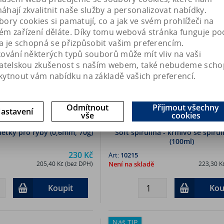
Náš TIP
hají zkvalitnit naše služby a personalizovat nabídky.
ory cookies si pamatují, co a jak ve svém prohlížeči na
ém zařízení děláte. Díky tomu webová stránka funguje po
a je schopná se přizpůsobit vašim preferencím.
kování některých typů souborů může mít vliv na vaši
vatelskou zkušenost s naším webem, také nebudeme scho
kytnout vám nabídku na základě vašich preferencí.
Odmítnout
Přijmout všechny
astavení
vše
cookies
letky pro ryby (0,6mm, 70g)
Soft spirulina - krmivo se spiru
(100ml)
230 Kč
Art:
10215
205,40 Kč (bez DPH)
Není na skladě
223,30 K
Koupit
Kou
Náš TIP