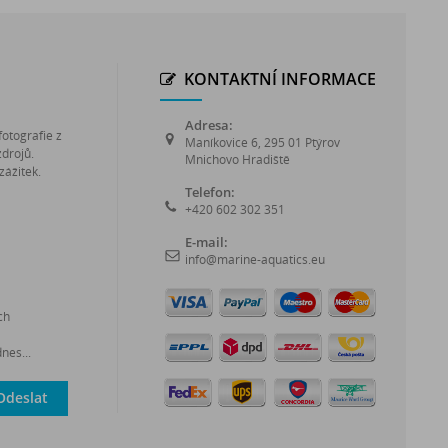
KONTAKTNÍ INFORMACE
Adresa:
fotografie z
Maníkovice 6, 295 01 Ptýrov
zdrojů.
Mnichovo Hradiště
zážitek.
Telefon:
+420 602 302 351
E-mail:
info@marine-aquatics.eu
ch
nes...
Odeslat