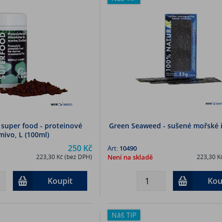
 super food - proteinové
Green Seaweed - sušené mořské ř
mivo, L (100ml)
250 Kč
Art:
10490
223,30 Kč (bez DPH)
Není na skladě
223,30 K
Koupit
Kou
Náš TIP