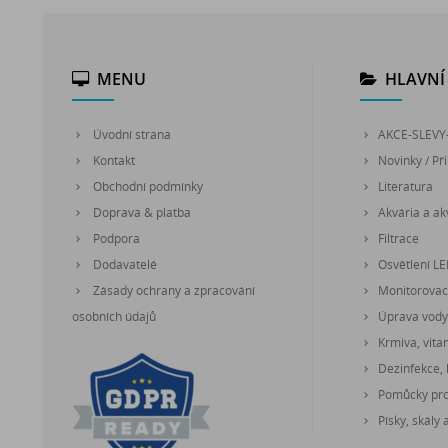
MENU
HLAVNÍ 
Úvodní strana
AKCE-SLEVY
Kontakt
Novinky / Při
Obchodní podmínky
Literatura
Doprava & platba
Akvária a akv
Podpora
Filtrace
Dodavatelé
Osvětlení L
Zásady ochrany a zpracování
Monitorovací
osobních údajů
Úprava vody
Krmiva, vita
Dezinfekce, 
Pomůcky pro 
Písky, skály 