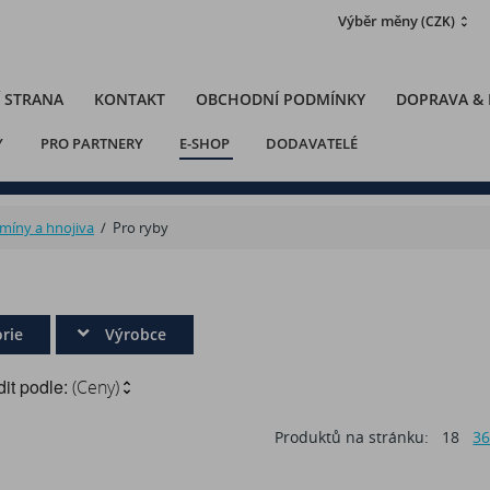
Výběr měny
(CZK)
 STRANA
KONTAKT
OBCHODNÍ PODMÍNKY
DOPRAVA &
Y
PRO PARTNERY
E-SHOP
DODAVATELÉ
amíny a hnojiva
/
Pro ryby
rie
Výrobce
it podle:
(Ceny)
Produktů na stránku:
18
3