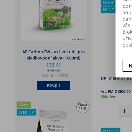
Novinka
pomá
Náš TIP
Soub
dan
vás 
Blo
uži
pos
AF Carbon FW - aktivní uhlí pro
sladkovodní akva (1000ml)
133 Kč
N
190 Kč
110 Kč (bez DPH)
DKI Marine - pe
Koupit
Art:
FM-DKI06.70
Skladem
Akce
Sleva
25 %
Náš TIP
Náš TIP