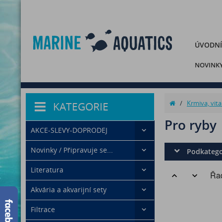
ÚVODNÍ
NOVINK
/
Krmiva, vit
KATEGORIE
Pro ryby
AKCE-SLEVY-DOPRODEJ
Novinky / Připravuje se...
Podkatego
Literatura
Řad
Akvária a akvarijní sety
Filtrace