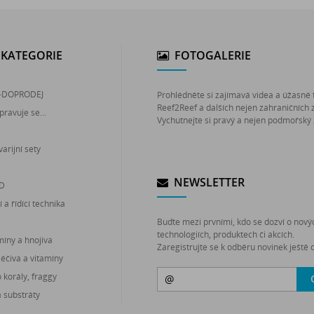
KATEGORIE
FOTOGALERIE
-DOPRODEJ
Prohlédněte si zajímavá videa a úžasné 
Reef2Reef a dalších nejen zahraničních 
pravuje se...
Vychutnejte si pravý a nejen podmořský 
arijní sety
NEWSLETTER
ED
 a řídící technika
Buďte mezi prvními, kdo se dozví o nový
technologiích, produktech či akcích.
míny a hnojiva
Zaregistrujte se k odběru novinek ještě d
léčiva a vitamíny
korály, fraggy
a substráty