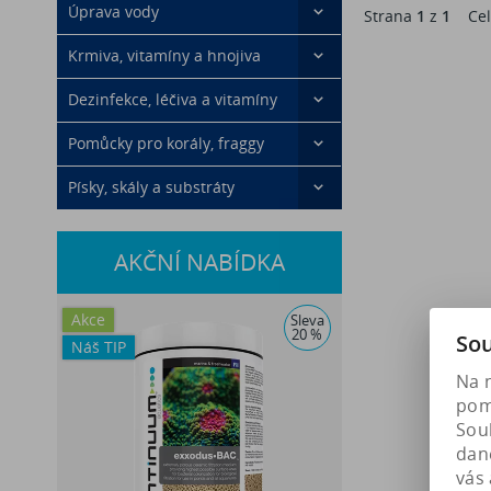
Úprava vody
Strana
1
z
1
Cel
Krmiva, vitamíny a hnojiva
Dezinfekce, léčiva a vitamíny
Pomůcky pro korály, fraggy
Písky, skály a substráty
AKČNÍ NABÍDKA
Akce
Sleva
20 %
Sou
Náš TIP
Na 
pomá
Soub
dan
vás 