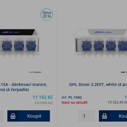
Sleva
20 %
1SA - dávkovací stanice,
GHL Doser 2.2EXT, white (4 p
ná (4 čerpadla)
11 192 Kč
1
Art:
PL-1942
Není na skladě
10 322,40 K
13 990 Kč
9 249,60 Kč (bez DPH)
Koupit
Kou