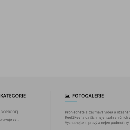
KATEGORIE
FOTOGALERIE
-DOPRODEJ
Prohlédněte si zajímavá videa a úžasné 
Reef2Reef a dalších nejen zahraničních 
pravuje se...
Vychutnejte si pravý a nejen podmořský 