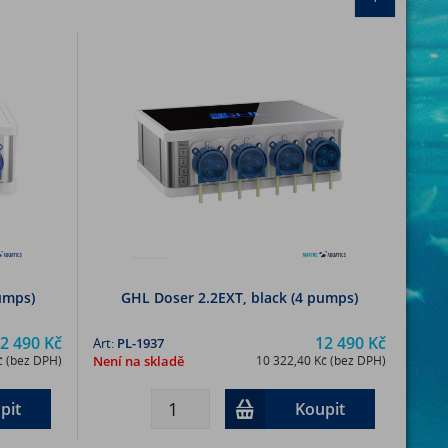
umps)
GHL Doser 2.2EXT, black (4 pumps)
2 490 Kč
12 490 Kč
Art:
PL-1937
č (bez DPH)
Není na skladě
10 322,40 Kč (bez DPH)
pit
Koupit