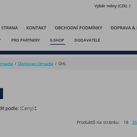
Výběr měny
(CZK)
 STRANA
KONTAKT
OBCHODNÍ PODMÍNKY
DOPRAVA &
Y
PRO PARTNERY
E-SHOP
DODAVATELÉ
erpadla
/
Dávkovací čerpadla
/
GHL
it podle:
(Ceny)
Produktů na stránku:
18
3