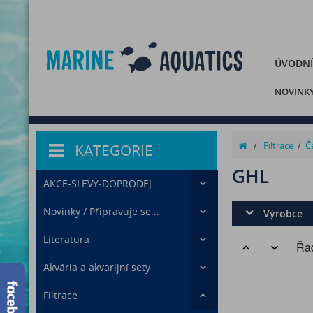
ÚVODNÍ
NOVINK
/
Filtrace
/
Č
KATEGORIE
GHL
AKCE-SLEVY-DOPRODEJ
Novinky / Připravuje se...
Výrobce
Literatura
Řad
Akvária a akvarijní sety
Filtrace