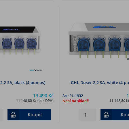
2.2 SA, black (4 pumps)
GHL Doser 2.2 SA, white (4 p
13 490 Kč
1
Art:
PL-1932
11 148,80 Kč (bez DPH)
Není na skladě
11 148,80 K
Koupit
Kou