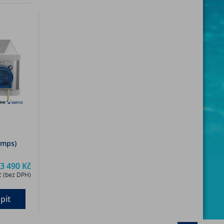
umps)
3 490 Kč
č (bez DPH)
pit