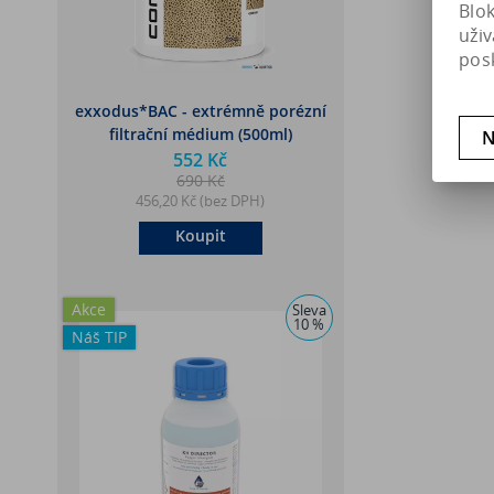
Blo
uži
pos
exxodus*BAC - extrémně porézní
filtrační médium (500ml)
N
552 Kč
690 Kč
456,20 Kč (bez DPH)
Koupit
Akce
Sleva
10 %
Náš TIP