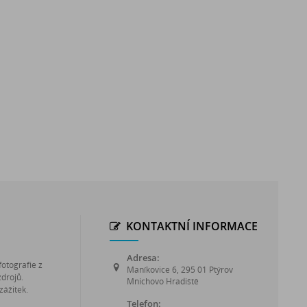
KONTAKTNÍ INFORMACE
Adresa:
fotografie z
Maníkovice 6, 295 01 Ptýrov
zdrojů.
Mnichovo Hradiště
zážitek.
Telefon: