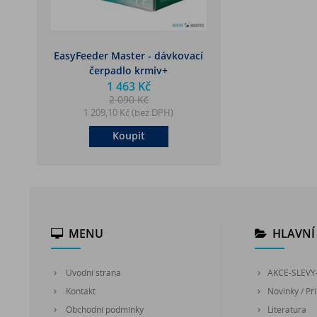
EasyFeeder Master - dávkovací
čerpadlo krmiv+
1 463 Kč
2 090 Kč
1 209,10 Kč (bez DPH)
Koupit
MENU
HLAVNÍ 
Úvodní strana
AKCE-SLEVY
Kontakt
Novinky / Při
Obchodní podmínky
Literatura