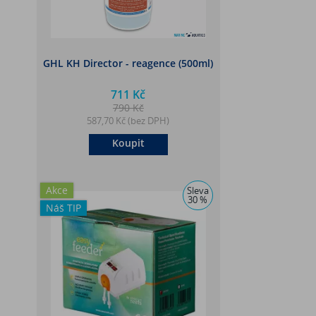
GHL KH Director - reagence (500ml)
711 Kč
790 Kč
587,70 Kč (bez DPH)
Koupit
Akce
Sleva
30 %
Náš TIP