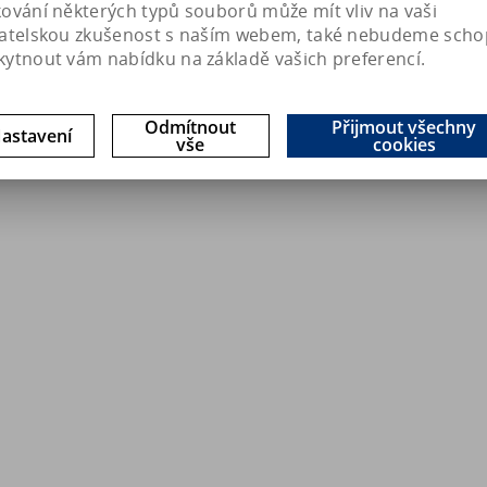
kování některých typů souborů může mít vliv na vaši
vatelskou zkušenost s naším webem, také nebudeme scho
kytnout vám nabídku na základě vašich preferencí.
Odmítnout
Přijmout všechny
astavení
vše
cookies