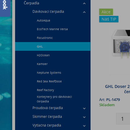
Čerpadla
Akce
Dávkovací čerpadla
Náš TIP
AutoAqua
EcoTech Marine Versa
Focustronic
GHL
H2Ocean
Kamoer
Neptune Systems
Red Sea ReefDose
GHL Doser 2.
Reef Factory
čer
Kontejnery pro dávkovací
Art:
PL-1479
čerpadla
Skladem
Proudová čerpadla
Skimmer čerpadla
Výtlačná čerpadla