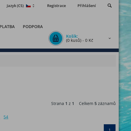
Jazyk
Registrace
Přihlášení
(CS)
 PLATBA
PODPORA
Košík:
(0 kusů) - 0 Kč
Strana
1
z
1
Celkem
5
záznamů
6
54
1