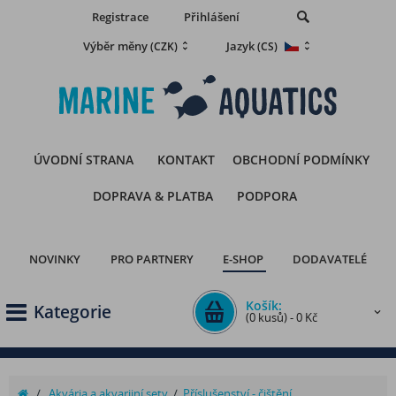
Registrace
Přihlášení
Výběr měny
Jazyk
(CZK)
(CS)
ÚVODNÍ STRANA
KONTAKT
OBCHODNÍ PODMÍNKY
DOPRAVA & PLATBA
PODPORA
NOVINKY
PRO PARTNERY
E-SHOP
DODAVATELÉ
Košík:
Kategorie
(0 kusů) - 0 Kč
/
Akvária a akvarijní sety
/
Příslušenství - čištění