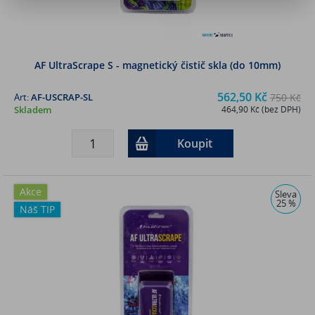
AF UltraScrape S - magnetický čistič skla (do 10mm)
562,50 Kč
Art:
AF-USCRAP-SL
750 Kč
Skladem
464,90 Kč (bez DPH)
Koupit
Akce
Sleva
25 %
Náš TIP