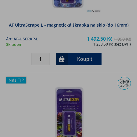
AF UltraScrape L - magnetická škrabka na sklo (do 16mm)
1 492,50 Kč
Art:
AF-USCRAP-L
1 990 Kč
Skladem
1 233,50 Kč (bez DPH)
Koupit
Náš TIP
Sleva
25 %