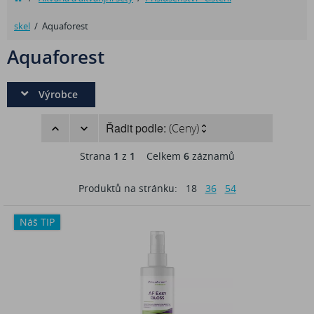
skel
/
Aquaforest
Aquaforest
Výrobce
Řadit podle:
(Ceny)
Strana
1
z
1
Celkem
6
záznamů
Produktů na stránku:
18
36
54
Náš TIP