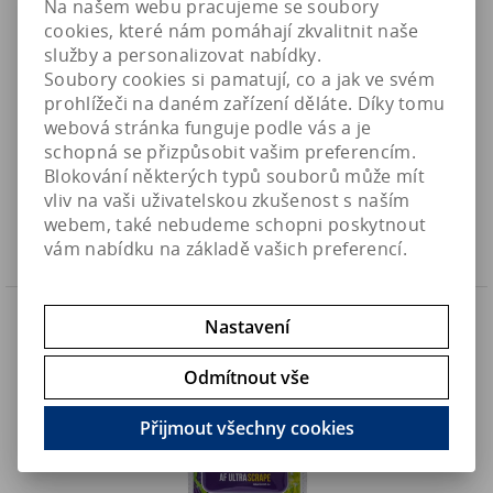
Na našem webu pracujeme se soubory
cookies, které nám pomáhají zkvalitnit naše
služby a personalizovat nabídky.
Soubory cookies si pamatují, co a jak ve svém
prohlížeči na daném zařízení děláte. Díky tomu
AF UltraScrape Blades - náhradní nerezové čepele pro
webová stránka funguje podle vás a je
škrabky L/XL (2ks)
schopná se přizpůsobit vašim preferencím.
280 Kč
Art:
AF-USCRAP-BLS
Blokování některých typů souborů může mít
Skladem
231,50 Kč (bez DPH)
vliv na vaši uživatelskou zkušenost s naším
webem, také nebudeme schopni poskytnout
Koupit
vám nabídku na základě vašich preferencí.
Akce
Sleva
Nastavení
25 %
Náš TIP
Odmítnout vše
Přijmout všechny cookies