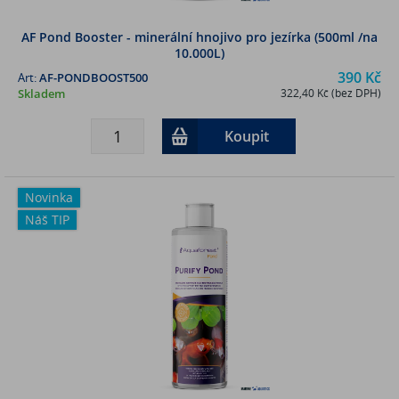
AF Pond Booster - minerální hnojivo pro jezírka (500ml /na
10.000L)
390 Kč
Art:
AF-PONDBOOST500
Skladem
322,40 Kč (bez DPH)
Koupit
Novinka
Náš TIP