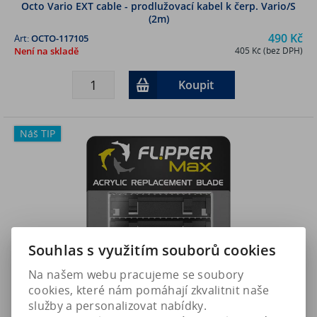
Octo Vario EXT cable - prodlužovací kabel k čerp. Vario/S
(2m)
490 Kč
Art:
OCTO-117105
Není na skladě
405 Kč (bez DPH)
Koupit
Náš TIP
Souhlas s využitím souborů cookies
Na našem webu pracujeme se soubory
cookies, které nám pomáhají zkvalitnit naše
služby a personalizovat nabídky.
Flipper MAX náhradní akrylátová čepel (3ks)