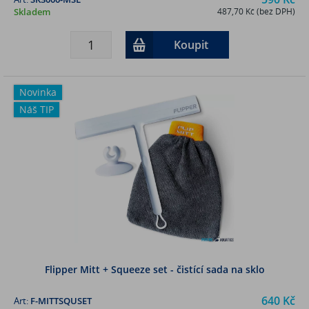
Skladem
487,70 Kč (bez DPH)
Koupit
Novinka
Náš TIP
Flipper Mitt + Squeeze set - čistící sada na sklo
640 Kč
Art:
F-MITTSQUSET