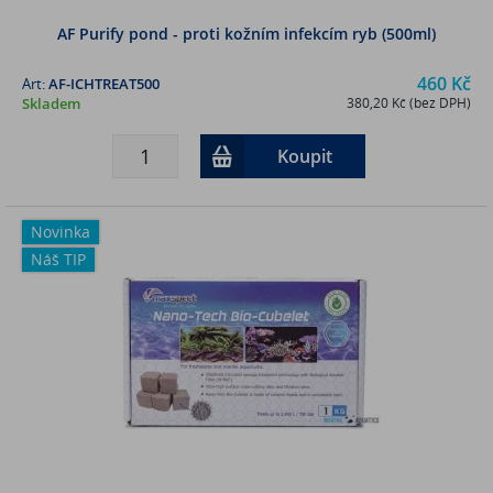
AF Purify pond - proti kožním infekcím ryb (500ml)
460 Kč
Art:
AF-ICHTREAT500
Skladem
380,20 Kč (bez DPH)
Koupit
Novinka
Náš TIP