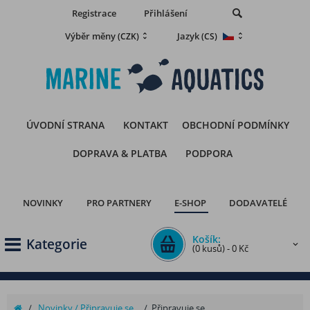
Registrace
Přihlášení
Výběr měny
Jazyk
(CZK)
(CS)
ÚVODNÍ STRANA
KONTAKT
OBCHODNÍ PODMÍNKY
DOPRAVA & PLATBA
PODPORA
NOVINKY
PRO PARTNERY
E-SHOP
DODAVATELÉ
Košík:
Kategorie
(0 kusů) - 0 Kč
/
Novinky / Připravuje se...
/
Připravuje se...