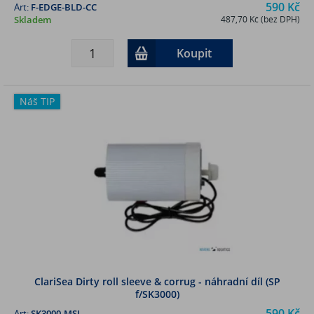
590 Kč
Art:
F-EDGE-BLD-CC
Skladem
487,70 Kč (bez DPH)
Koupit
Náš TIP
ClariSea Dirty roll sleeve & corrug - náhradní díl (SP
f/SK3000)
590 Kč
Art:
SK3000-MSL