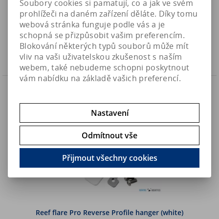
Soubory cookies si pamatují, co a jak ve svém
prohlížeči na daném zařízení děláte. Díky tomu
520 Kč
Art:
F-MAX-BLD-ABS
webová stránka funguje podle vás a je
Skladem
429,80 Kč (bez DPH)
schopná se přizpůsobit vašim preferencím.
Blokování některých typů souborů může mít
Koupit
vliv na vaši uživatelskou zkušenost s naším
webem, také nebudeme schopni poskytnout
vám nabídku na základě vašich preferencí.
Náš TIP
Nastavení
Odmítnout vše
Přijmout všechny cookies
Reef flare Pro Reverse Profile hanger (white)