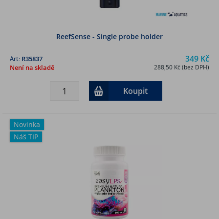
ReefSense - Single probe holder
349 Kč
Art:
R35837
Není na skladě
288,50 Kč (bez DPH)
Koupit
Novinka
Náš TIP