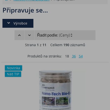
Připravuje se...
Výrobce
Řadit podle:
(Ceny)
Strana
1
z
11
Celkem
190
záznamů
Produktů na stránku:
18
36
54
Novinka
Náš TIP