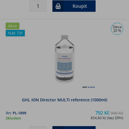
Koupit
Akce
Sleva
20 %
Náš TIP
GHL ION Director MULTI reference (1000ml)
792 Kč
Art:
PL-1899
990 Kč
Skladem
654,60 Kč (bez DPH)