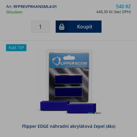
540 Kč
Art:
RFPREVPRHANSML4-01
Skladem
446,30 Kč (bez DPH)
Koupit
Náš TIP
Flipper EDGE náhradní akrylátová čepel (4ks)