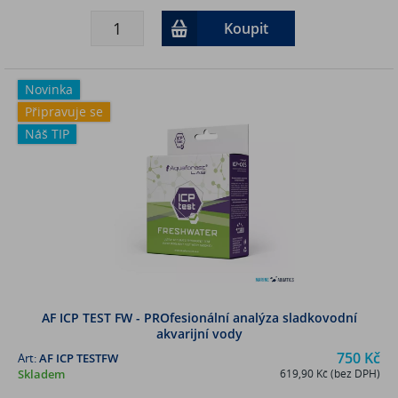
Koupit
Novinka
Připravuje se
Náš TIP
AF ICP TEST FW - PROfesionální analýza sladkovodní
akvarijní vody
750 Kč
Art:
AF ICP TESTFW
Skladem
619,90 Kč (bez DPH)