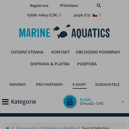
Registrace
Přihlášení
Výběr měny
Jazyk
(CZK)
(CS)
ÚVODNÍ STRANA
KONTAKT
OBCHODNÍ PODMÍNKY
DOPRAVA & PLATBA
PODPORA
NOVINKY
PRO PARTNERY
E-SHOP
DODAVATELÉ
Košík:
Kategorie
(0 kusů) - 0 Kč
/
Úprava vody
/
Přípravky a doplňky
/
TwoLittleFishies