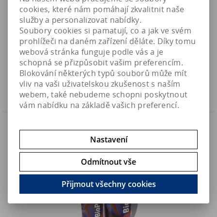
cookies, které nám pomáhají zkvalitnit naše
služby a personalizovat nabídky.
Soubory cookies si pamatují, co a jak ve svém
Bactiv8 NPX - bakterie pro biologickou rovnováhu (500ml)
prohlížeči na daném zařízení děláte. Díky tomu
webová stránka funguje podle vás a je
620 Kč
Art:
2LF-025
schopná se přizpůsobit vašim preferencím.
Není na skladě
512,40 Kč (bez DPH)
Blokování některých typů souborů může mít
vliv na vaši uživatelskou zkušenost s naším
Koupit
webem, také nebudeme schopni poskytnout
vám nabídku na základě vašich preferencí.
Náš TIP
Nastavení
Odmítnout vše
Přijmout všechny cookies