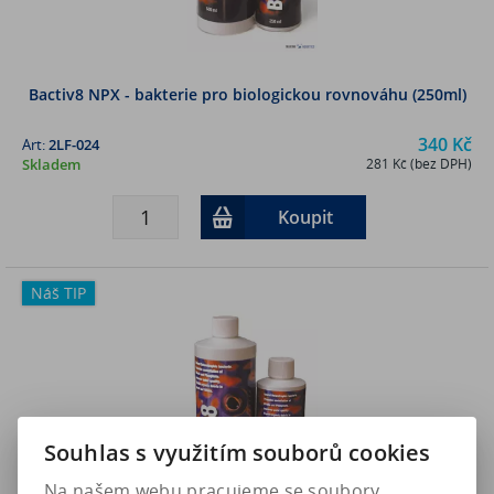
Bactiv8 NPX - bakterie pro biologickou rovnováhu (250ml)
340 Kč
Art:
2LF-024
Skladem
281 Kč (bez DPH)
Koupit
Náš TIP
Souhlas s využitím souborů cookies
Na našem webu pracujeme se soubory