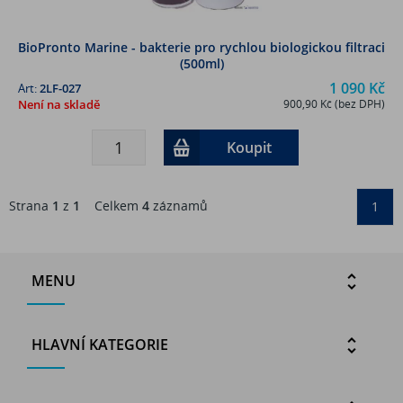
BioPronto Marine - bakterie pro rychlou biologickou filtraci
(500ml)
1 090 Kč
Art:
2LF-027
Není na skladě
900,90 Kč (bez DPH)
Koupit
Strana
1
z
1
Celkem
4
záznamů
1
MENU
HLAVNÍ KATEGORIE