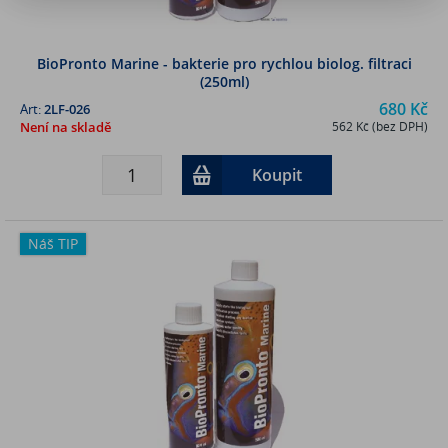
BioPronto Marine - bakterie pro rychlou biolog. filtraci
(250ml)
680 Kč
Art:
2LF-026
Není na skladě
562 Kč (bez DPH)
Koupit
Náš TIP