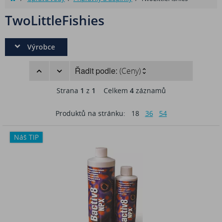
TwoLittleFishies
Výrobce
Řadit podle:
(Ceny)
Strana
1
z
1
Celkem
4
záznamů
Produktů na stránku:
18
36
54
Náš TIP