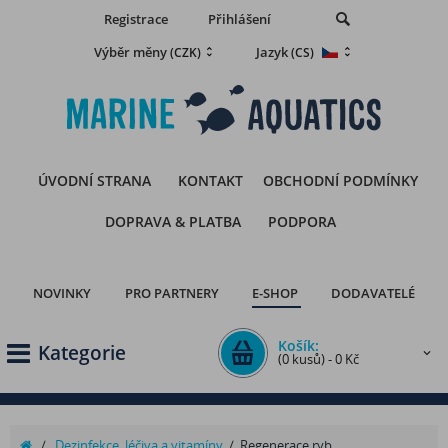
Registrace
Přihlášení
Výběr měny
Jazyk
(CZK)
(CS)
ÚVODNÍ STRANA
KONTAKT
OBCHODNÍ PODMÍNKY
DOPRAVA & PLATBA
PODPORA
NOVINKY
PRO PARTNERY
E-SHOP
DODAVATELÉ
Košík:
Kategorie
(0 kusů) - 0 Kč
/
Dezinfekce, léčiva a vitamíny
/
Regenerace ryb