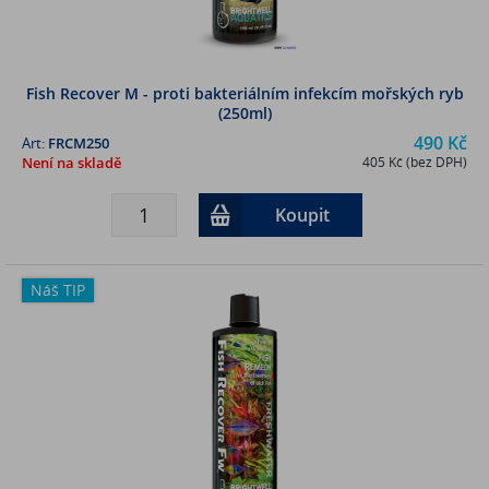
Fish Recover M - proti bakteriálním infekcím mořských ryb
(250ml)
490 Kč
Art:
FRCM250
Není na skladě
405 Kč (bez DPH)
Koupit
Náš TIP