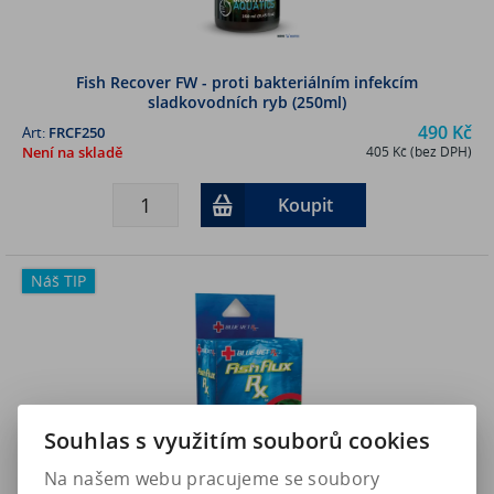
Fish Recover FW - proti bakteriálním infekcím
sladkovodních ryb (250ml)
490 Kč
Art:
FRCF250
Není na skladě
405 Kč (bez DPH)
Koupit
Náš TIP
Souhlas s využitím souborů cookies
Na našem webu pracujeme se soubory