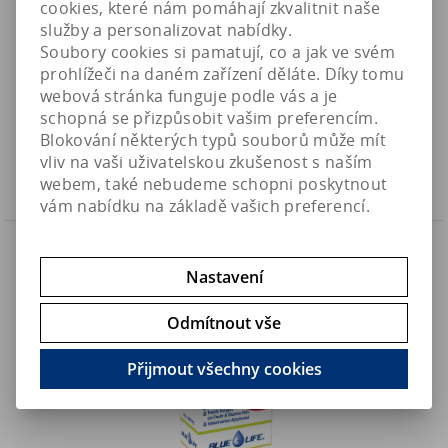
cookies, které nám pomáhají zkvalitnit naše
služby a personalizovat nabídky.
Soubory cookies si pamatují, co a jak ve svém
Fish Flux RX - k léčbě plísňových onemocnění ryb (2000mg)
prohlížeči na daném zařízení děláte. Díky tomu
webová stránka funguje podle vás a je
660 Kč
Art:
BLUELIFE-140
schopná se přizpůsobit vašim preferencím.
Skladem
545,50 Kč (bez DPH)
Blokování některých typů souborů může mít
vliv na vaši uživatelskou zkušenost s naším
Koupit
webem, také nebudeme schopni poskytnout
vám nabídku na základě vašich preferencí.
Novinka
Náš TIP
Nastavení
Odmítnout vše
Přijmout všechny cookies