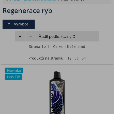
Regenerace ryb
Výrobce
Řadit podle:
(Ceny)
Strana
1
z
1
Celkem
6
záznamů
Produktů na stránku:
18
36
54
Novinka
Náš TIP