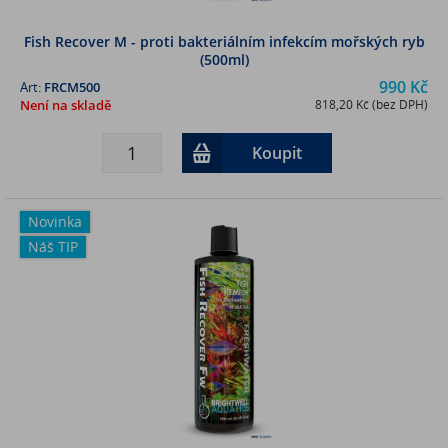
Fish Recover M - proti bakteriálním infekcím mořských ryb
(500ml)
990 Kč
Art:
FRCM500
Není na skladě
818,20 Kč (bez DPH)
Koupit
Novinka
Náš TIP