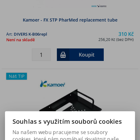
Kamoer - FX STP PharMed replacement tube
310 Kč
Art:
DIVERS K-B06repl
Není na skladě
256,20 Kč (bez DPH)
Koupit
Náš TIP
Souhlas s využitím souborů cookies
Na našem webu pracujeme se soubory
cookies, které nám pomáhají zkvalitnit naše