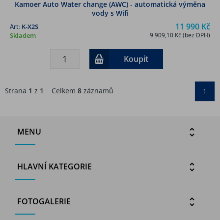
Kamoer Auto Water change (AWC) - automatická výměna
vody s Wifi
11 990 Kč
Art:
K-X2S
Skladem
9 909,10 Kč (bez DPH)
Koupit
Strana
1
z
1
Celkem
8
záznamů
1
MENU
HLAVNÍ KATEGORIE
FOTOGALERIE