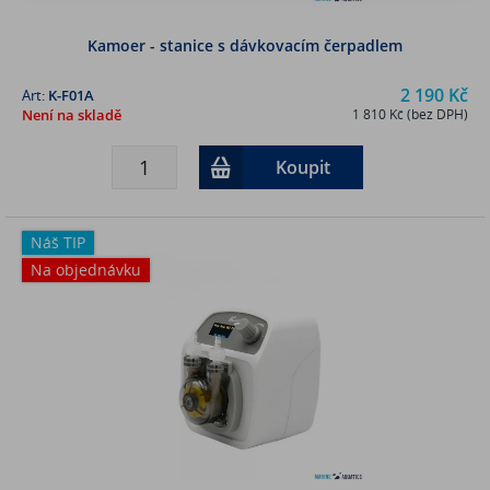
Kamoer - stanice s dávkovacím čerpadlem
2 190 Kč
Art:
K-F01A
Není na skladě
1 810 Kč (bez DPH)
Koupit
Náš TIP
Na objednávku