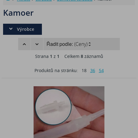
Kamoer
Výrobce
Řadit podle:
(Ceny)
Strana
1
z
1
Celkem
8
záznamů
Produktů na stránku:
18
36
54