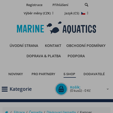
Registrace
Přihlášení
Výběr měny
Jazyk
(CZK)
(CS)
ÚVODNÍ STRANA
KONTAKT
OBCHODNÍ PODMÍNKY
DOPRAVA & PLATBA
PODPORA
NOVINKY
PRO PARTNERY
E-SHOP
DODAVATELÉ
Košík:
Kategorie
(0 kusů) - 0 Kč
/
Filtrace
/
Čerpadla
/
Dávkovací čerpadla
/
Kamoer