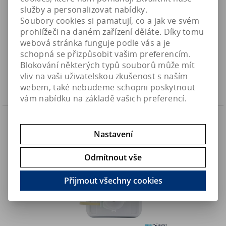
služby a personalizovat nabídky.
Soubory cookies si pamatují, co a jak ve svém
Kamoer držák pro dávkovací stanici
prohlížeči na daném zařízení děláte. Díky tomu
webová stránka funguje podle vás a je
540 Kč
Art:
K-PBF4
schopná se přizpůsobit vašim preferencím.
Skladem
446,30 Kč (bez DPH)
Blokování některých typů souborů může mít
vliv na vaši uživatelskou zkušenost s naším
Koupit
webem, také nebudeme schopni poskytnout
vám nabídku na základě vašich preferencí.
Náš TIP
Nastavení
Odmítnout vše
Přijmout všechny cookies