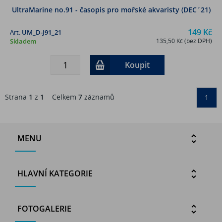
UltraMarine no.91 - časopis pro mořské akvaristy (DEC´21)
149 Kč
Art:
UM_D-J91_21
Skladem
135,50 Kč (bez DPH)
Koupit
Strana
1
z
1
Celkem
7
záznamů
1
MENU
HLAVNÍ KATEGORIE
FOTOGALERIE