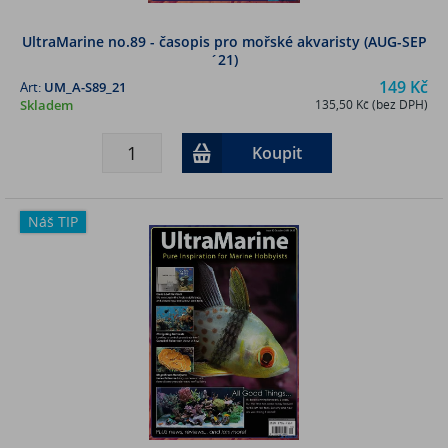
UltraMarine no.89 - časopis pro mořské akvaristy (AUG-SEP
´21)
149 Kč
Art:
UM_A-S89_21
Skladem
135,50 Kč (bez DPH)
Koupit
Náš TIP