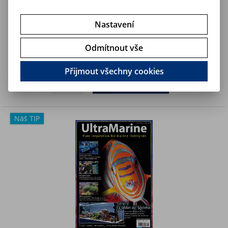
Nastavení
UltraMarine no.88 - časopis pro mořské akvaristy (JUN-JUL
´21)
Odmítnout vše
149 Kč
Art:
UM_J-J88_21
Skladem
135,50 Kč (bez DPH)
Přijmout všechny cookies
Koupit
Náš TIP