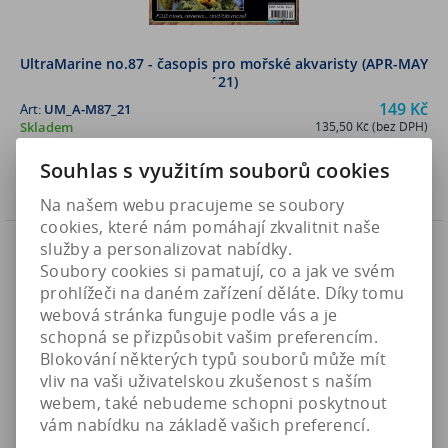
UltraMarine no.87 - časopis pro mořské akvaristy (APR-MAY
´21)
149 Kč
Art:
UM_A-M87_21
Skladem
135,50 Kč (bez DPH)
Souhlas s využitím souborů cookies
Koupit
Na našem webu pracujeme se soubory
cookies, které nám pomáhají zkvalitnit naše
Náš TIP
služby a personalizovat nabídky.
Soubory cookies si pamatují, co a jak ve svém
prohlížeči na daném zařízení děláte. Díky tomu
webová stránka funguje podle vás a je
schopná se přizpůsobit vašim preferencím.
Blokování některých typů souborů může mít
vliv na vaši uživatelskou zkušenost s naším
webem, také nebudeme schopni poskytnout
vám nabídku na základě vašich preferencí.