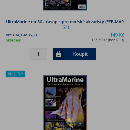
UltraMarine no.86 - časopis pro mořské akvaristy (FEB-MAR
´21)
149 Kč
Art:
UM_F-M86_21
Skladem
135,50 Kč (bez DPH)
Koupit
Náš TIP