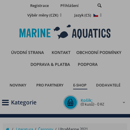
Registrace
Přihlášení
Výběr měny
Jazyk
(CZK)
(CS)
ÚVODNÍ STRANA
KONTAKT
OBCHODNÍ PODMÍNKY
DOPRAVA & PLATBA
PODPORA
NOVINKY
PRO PARTNERY
E-SHOP
DODAVATELÉ
Košík:
Kategorie
(0 kusů) - 0 Kč
/
Literatura
/
Časopisy
/
UltraMarine 2021