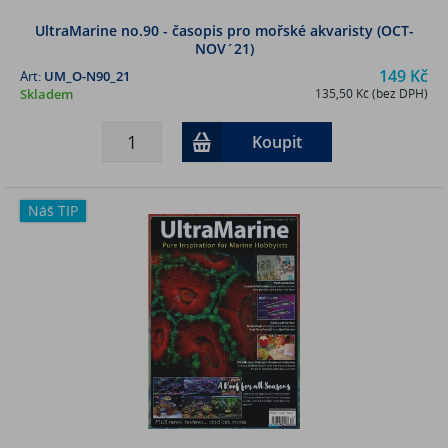
UltraMarine no.90 - časopis pro mořské akvaristy (OCT-
NOV´21)
149 Kč
Art:
UM_O-N90_21
Skladem
135,50 Kč (bez DPH)
Koupit
Náš TIP