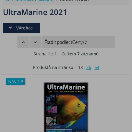
UltraMarine 2021
Výrobce
Řadit podle:
(Ceny)
Strana
1
z
1
Celkem
7
záznamů
Produktů na stránku:
18
36
54
Náš TIP