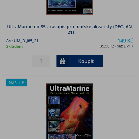
UltraMarine no.85 - časopis pro mořské akvaristy (DEC-JAN
´21)
149 Kč
Art:
UM_D-J85_21
Skladem
135,50 Kč (bez DPH)
Koupit
Náš TIP