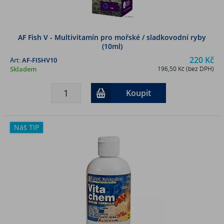
AF Fish V - Multivitamín pro mořské / sladkovodní ryby
(10ml)
220 Kč
Art:
AF-FISHV10
Skladem
196,50 Kč (bez DPH)
Koupit
Náš TIP