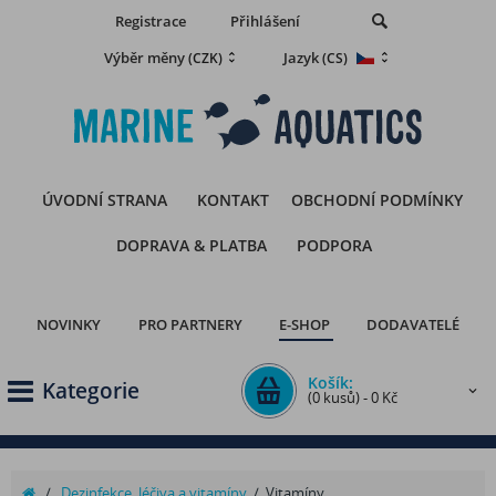
Registrace
Přihlášení
Výběr měny
Jazyk
(CZK)
(CS)
ÚVODNÍ STRANA
KONTAKT
OBCHODNÍ PODMÍNKY
DOPRAVA & PLATBA
PODPORA
NOVINKY
PRO PARTNERY
E-SHOP
DODAVATELÉ
Košík:
Kategorie
(0 kusů) - 0 Kč
/
Dezinfekce, léčiva a vitamíny
/
Vitamíny