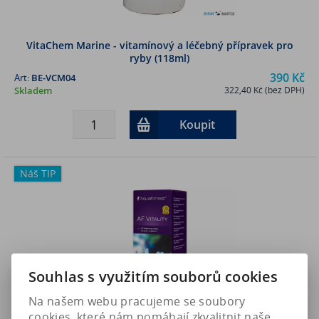
VitaChem Marine - vitamínový a léčebný přípravek pro
ryby (118ml)
390 Kč
Art:
BE-VCM04
Skladem
322,40 Kč (bez DPH)
Koupit
Náš TIP
Souhlas s využitím souborů cookies
Na našem webu pracujeme se soubory
cookies, které nám pomáhají zkvalitnit naše