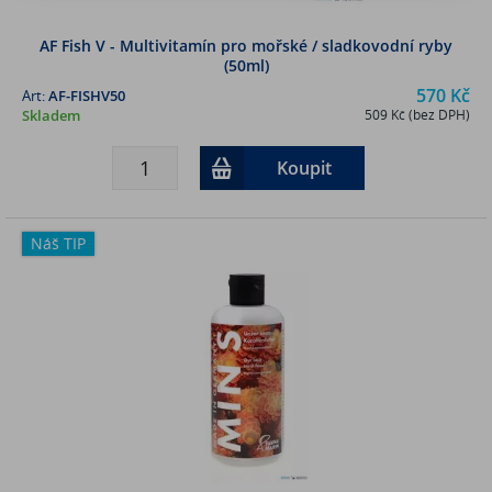
AF Fish V - Multivitamín pro mořské / sladkovodní ryby
(50ml)
570 Kč
Art:
AF-FISHV50
Skladem
509 Kč (bez DPH)
Koupit
Náš TIP