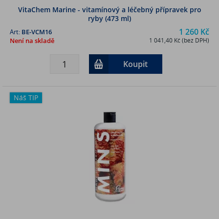
VitaChem Marine - vitamínový a léčebný přípravek pro
ryby (473 ml)
1 260 Kč
Art:
BE-VCM16
Není na skladě
1 041,40 Kč (bez DPH)
Koupit
Náš TIP