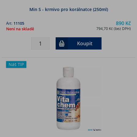
Min S - krmivo pro korálnatce (250ml)
890 Kč
Art:
11105
Není na skladě
794,70 Kč (bez DPH)
Koupit
Náš TIP