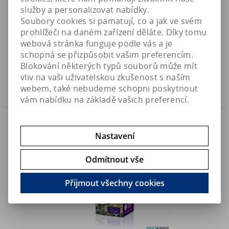
služby a personalizovat nabídky.
Soubory cookies si pamatují, co a jak ve svém
AF Vitality - vitamíny pro korály, koncentrát (50ml)
prohlížeči na daném zařízení děláte. Díky tomu
webová stránka funguje podle vás a je
570 Kč
Art:
AF-VITAL50
schopná se přizpůsobit vašim preferencím.
Skladem
509 Kč (bez DPH)
Blokování některých typů souborů může mít
vliv na vaši uživatelskou zkušenost s naším
Koupit
webem, také nebudeme schopni poskytnout
vám nabídku na základě vašich preferencí.
Náš TIP
Nastavení
Odmítnout vše
Přijmout všechny cookies