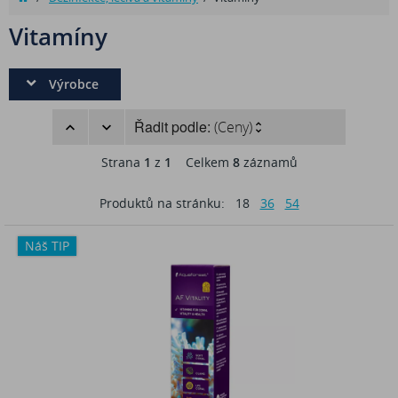
Vitamíny
Výrobce
Řadit podle:
(Ceny)
Strana
1
z
1
Celkem
8
záznamů
Produktů na stránku:
18
36
54
Náš TIP