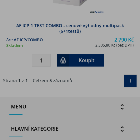
AF ICP 1 TEST COMBO - cenově výhodný multipack
(5+1testů)
2 790 Kč
Art:
AF ICP/COMBO
Skladem
2 305,80 Kč (bez DPH)
Koupit
Strana
1
z
1
Celkem
5
záznamů
1
MENU
HLAVNÍ KATEGORIE