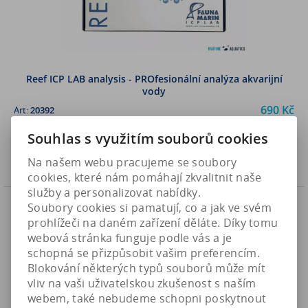
Reef ICP LAB analysis - PROfesionální analýza akvarijní
vody
690 Kč
Art:
20392
Není na skladě
570,30 Kč (bez DPH)
Souhlas s využitím souborů cookies
Koupit
Na našem webu pracujeme se soubory
cookies, které nám pomáhají zkvalitnit naše
služby a personalizovat nabídky.
Novinka
Soubory cookies si pamatují, co a jak ve svém
Připravuje se
prohlížeči na daném zařízení děláte. Díky tomu
webová stránka funguje podle vás a je
Náš TIP
schopná se přizpůsobit vašim preferencím.
Blokování některých typů souborů může mít
vliv na vaši uživatelskou zkušenost s naším
webem, také nebudeme schopni poskytnout