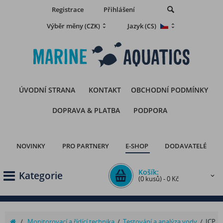
Registrace
Přihlášení
Výběr měny
Jazyk
(CZK)
(CS)
ÚVODNÍ STRANA
KONTAKT
OBCHODNÍ PODMÍNKY
DOPRAVA & PLATBA
PODPORA
NOVINKY
PRO PARTNERY
E-SHOP
DODAVATELÉ
Košík:
Kategorie
(0 kusů) - 0 Kč
/
Monitorovací a řídící technika
/
Testování a analýza vody
/
ICP