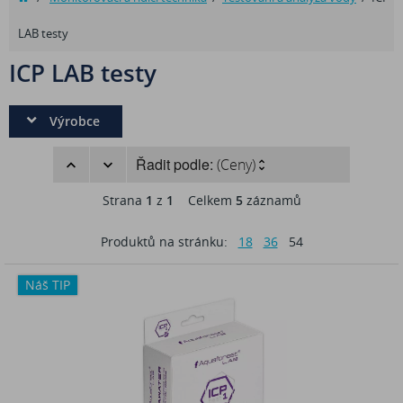
LAB testy
ICP LAB testy
Výrobce
Řadit podle:
(Ceny)
Strana
1
z
1
Celkem
5
záznamů
Produktů na stránku:
18
36
54
Náš TIP