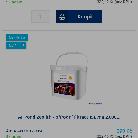
Skladem
322,40 Kč (bez DPH)
Koupit
Novinka
Náš TIP
AF Pond Zeolith - přírodní filtrace (5L /na 2.000L)
390 Kč
Art:
AF-PONDZEO5L
Skladem
322,40 Kč (bez DPH)