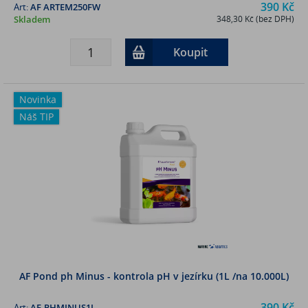
390 Kč
Art:
AF ARTEM250FW
Skladem
348,30 Kč (bez DPH)
Koupit
Novinka
Náš TIP
AF Pond ph Minus - kontrola pH v jezírku (1L /na 10.000L)
390 Kč
Art:
AF-PHMINUS1L