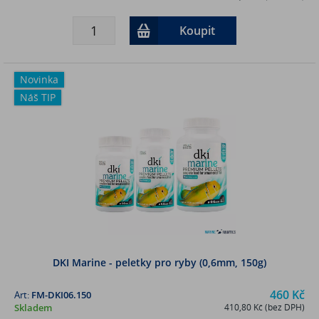
Koupit
Novinka
Náš TIP
DKI Marine - peletky pro ryby (0,6mm, 150g)
460 Kč
Art:
FM-DKI06.150
Skladem
410,80 Kč (bez DPH)