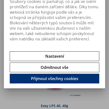
Soubory cookies si pamatují, co a jak ve svém
prohlížeči na daném zařízení děláte. Díky tomu
350 Kč
Art:
AF-StrontiumLAB200
webová stránka funguje podle vás a je
Skladem
289,30 Kč (bez DPH)
schopná se přizpůsobit vašim preferencím.
Blokování některých typů souborů může mít
Koupit
vliv na vaši uživatelskou zkušenost s naším
webem, také nebudeme schopni poskytnout
vám nabídku na základě vašich preferencí.
Novinka
Náš TIP
Nastavení
Odmítnout vše
Přijmout všechny cookies
Easy LPS 40, 40g