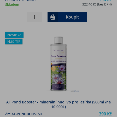
Skladem
322,40 Kč (bez DPH)
Koupit
Novinka
Náš TIP
AF Pond Booster - minerální hnojivo pro jezírka (500ml /na
10.000L)
390 Kč
Art:
AF-PONDBOOST500