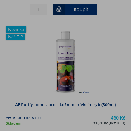
Koupit
Novinka
Náš TIP
AF Purify pond - proti kožním infekcím ryb (500ml)
460 Kč
Art:
AF-ICHTREAT500
Skladem
380,20 Kč (bez DPH)