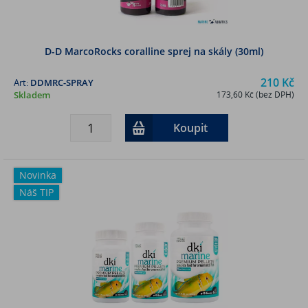
D-D MarcoRocks coralline sprej na skály (30ml)
210 Kč
Art:
DDMRC-SPRAY
Skladem
173,60 Kč (bez DPH)
Koupit
Novinka
Náš TIP