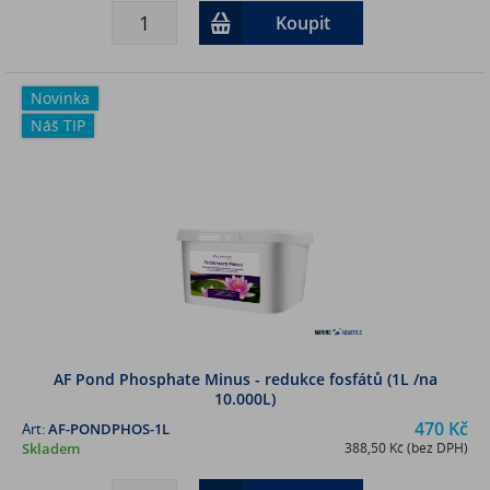
Koupit
Novinka
Náš TIP
AF Pond Phosphate Minus - redukce fosfátů (1L /na
10.000L)
470 Kč
Art:
AF-PONDPHOS-1L
Skladem
388,50 Kč (bez DPH)