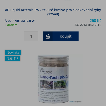
AF Liquid Artemia FW - tekuté krmivo pro sladkovodní ryby
(125ml)
260 Kč
Art:
AF ARTEM125FW
Skladem
232,20 Kč (bez DPH)
Koupit
Novinka
Náš TIP