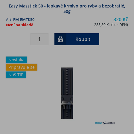
Easy Masstick 50 - lepkavé krmivo pro ryby a bezobratlé,
50g
320 Kč
Art:
FM-EMTK50
Není na skladě
285,80 Kč (bez DPH)
Koupit
Novinka
Připravuje se
Náš TIP