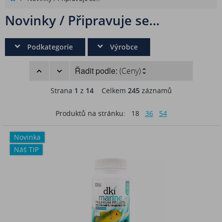
Novinky / Připravuje se...
Podkategorie
Výrobce
Řadit podle:
(Ceny)
Strana
1
z
14
Celkem
245
záznamů
Produktů na stránku:
18
36
54
Novinka
Náš TIP