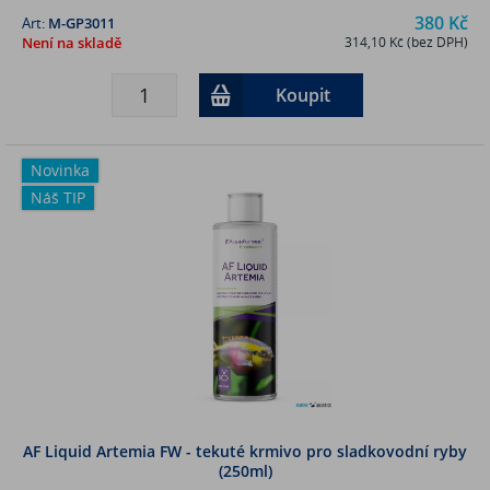
380 Kč
Art:
M-GP3011
Není na skladě
314,10 Kč (bez DPH)
Koupit
Novinka
Náš TIP
AF Liquid Artemia FW - tekuté krmivo pro sladkovodní ryby
(250ml)