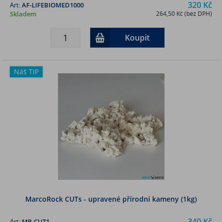
320 Kč
Art:
AF-LIFEBIOMED1000
Skladem
264,50 Kč (bez DPH)
Koupit
Náš TIP
MarcoRock CUTs - upravené přírodní kameny (1kg)
340 Kč
Art:
MR-CUT1