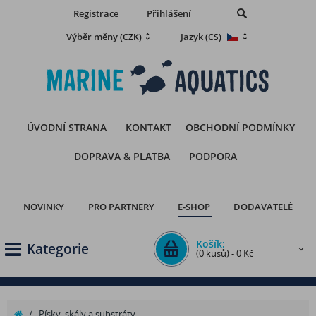
Registrace
Přihlášení
Výběr měny
Jazyk
(CZK)
(CS)
ÚVODNÍ STRANA
KONTAKT
OBCHODNÍ PODMÍNKY
DOPRAVA & PLATBA
PODPORA
NOVINKY
PRO PARTNERY
E-SHOP
DODAVATELÉ
Košík:
Kategorie
(0 kusů) - 0 Kč
/
Písky, skály a substráty