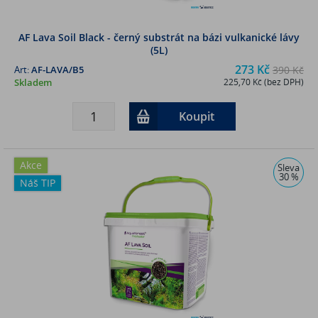
AF Lava Soil Black - černý substrát na bázi vulkanické lávy
(5L)
273 Kč
Art:
AF-LAVA/B5
390 Kč
Skladem
225,70 Kč (bez DPH)
Koupit
Akce
Sleva
30 %
Náš TIP