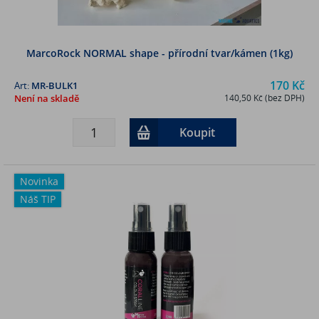
MarcoRock NORMAL shape - přírodní tvar/kámen (1kg)
170 Kč
Art:
MR-BULK1
Není na skladě
140,50 Kč (bez DPH)
Koupit
Novinka
Náš TIP