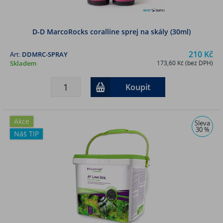
D-D MarcoRocks coralline sprej na skály (30ml)
210 Kč
Art:
DDMRC-SPRAY
Skladem
173,60 Kč (bez DPH)
Koupit
Akce
Sleva
30 %
Náš TIP