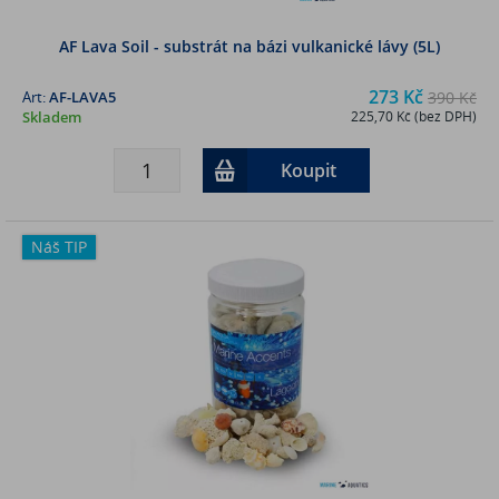
AF Lava Soil - substrát na bázi vulkanické lávy (5L)
273 Kč
Art:
AF-LAVA5
390 Kč
Skladem
225,70 Kč (bez DPH)
Koupit
Náš TIP