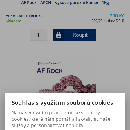
AF Rock - ARCH - vysoce porézní kámen, 1kg
290 Kč
Art:
AF-ARCHFROCK-1
Skladem
239,70 Kč (bez DPH)
Koupit
Souhlas s využitím souborů cookies
Na našem webu pracujeme se soubory
cookies, které nám pomáhají zkvalitnit naše
služby a personalizovat nabídky.
AF Rock - SHELF - vysoce porézní kámen, 1kg