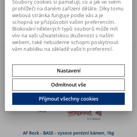
Soubory cookies si pamatují, co a jak ve svém
prohlížeči na daném zařízení děláte. Díky tomu
290 Kč
Art:
AF-SHELFROCK-1
webová stránka funguje podle vás a je
Skladem
239,70 Kč (bez DPH)
schopná se přizpůsobit vašim preferencím.
Blokování některých typů souborů může mít
Koupit
vliv na vaši uživatelskou zkušenost s naším
webem, také nebudeme schopni poskytnout
vám nabídku na základě vašich preferencí.
Nastavení
Odmítnout vše
Přijmout všechny cookies
AF Rock - BASE - vysoce porézní kámen, 1kg