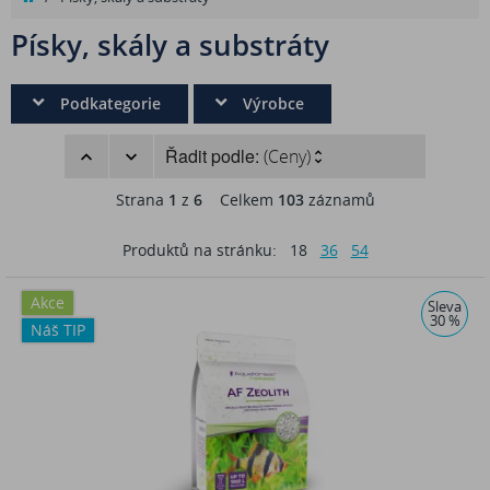
Písky, skály a substráty
Podkategorie
Výrobce
Řadit podle:
(Ceny)
Strana
1
z
6
Celkem
103
záznamů
Produktů na stránku:
18
36
54
Akce
Sleva
30 %
Náš TIP