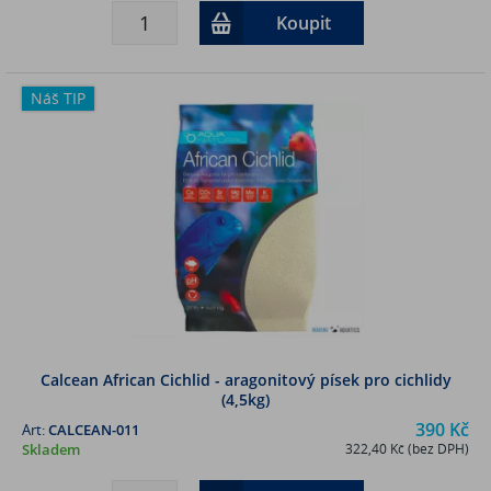
Koupit
Náš TIP
Calcean African Cichlid - aragonitový písek pro cichlidy
(4,5kg)
390 Kč
Art:
CALCEAN-011
Skladem
322,40 Kč (bez DPH)