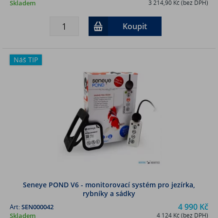
Skladem
3 214,90 Kč (bez DPH)
Koupit
Náš TIP
Seneye POND V6 - monitorovací systém pro jezírka,
rybníky a sádky
4 990 Kč
Art:
SEN000042
Skladem
4 124 Kč (bez DPH)