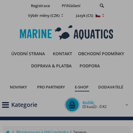
Registrace
Přihlášení
Výběr měny
Jazyk
(CZK)
(CS)
ÚVODNÍ STRANA
KONTAKT
OBCHODNÍ PODMÍNKY
DOPRAVA & PLATBA
PODPORA
NOVINKY
PRO PARTNERY
E-SHOP
DODAVATELÉ
Košík:
Kategorie
(0 kusů) - 0 Kč
/
Monitorovací a řídící technika
/
Seneye