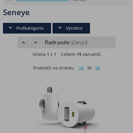
Seneye
Podkategorie
Výrobce
Řadit podle:
(Ceny)
Strana
1
z
1
Celkem
19
záznamů
Produktů na stránku:
18
36
54