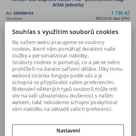
držák jednotky
1 190 Kč
Art:
SEN000163
Skladem
983,50 Kč (bez DPH)
Souhlas s využitím souborů cookies
Koupit
Na našem webu pracujeme se soubory
cookies, které nám pomáhají zkvalitnit naše
Náš TIP
služby a personalizovat nabídky.
Soubory cookies si pamatují, co a jak ve svém
prohlížeči na daném zařízení děláte. Díky tomu
webová stránka funguje podle vás a je
schopná se přizpůsobit vašim preferencím.
Blokování některých typů souborů může mít
vliv na vaši uživatelskou zkušenost s naším
webem, také nebudeme schopni poskytnout
vám nabídku na základě vašich preferencí.
Nastavení
Seneye Leak Detector - sonda detekující únik vody (slim)