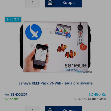
Koupit
Náš TIP
Seneye REEF Pack V6 Wifi - sada pro akvária
12 490 Kč
Art:
SEN000307
Skladem
10 322,40 Kč (bez DPH)
Koupit