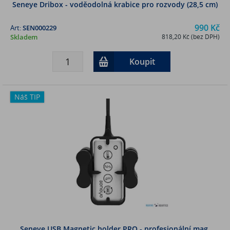
Seneye Dribox - voděodolná krabice pro rozvody (28,5 cm)
990 Kč
Art:
SEN000229
Skladem
818,20 Kč (bez DPH)
Koupit
Náš TIP
Seneye USB Magnetic holder PRO - profesionální mag.