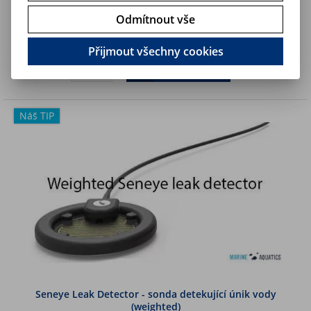
Odmítnout vše
1 390 Kč
Art:
SEN000403
Skladem
1 148,80 Kč (bez DPH)
Přijmout všechny cookies
Koupit
Náš TIP
Seneye Leak Detector - sonda detekující únik vody
(weighted)