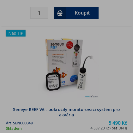
Koupit
Náš TIP
Seneye REEF V6 - pokročilý monitorovací systém pro
akvária
5 490 Kč
Art:
SEN000048
Skladem
4 537,20 Kč (bez DPH)