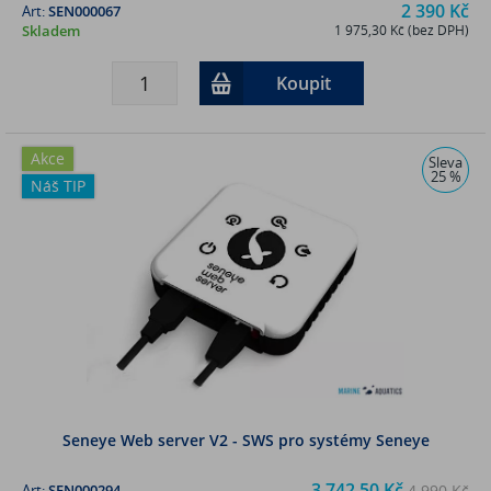
2 390 Kč
Art:
SEN000067
Skladem
1 975,30 Kč (bez DPH)
Koupit
Akce
Sleva
25 %
Náš TIP
Seneye Web server V2 - SWS pro systémy Seneye
3 742,50 Kč
Art:
SEN000294
4 990 Kč