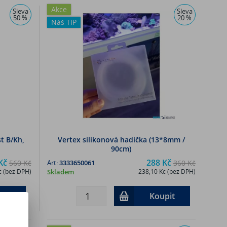
Akce
Sleva
Sleva
50 %
20 %
Náš TIP
t B/Kh,
Vertex silikonová hadička (13*8mm /
90cm)
Kč
288 Kč
560 Kč
Art:
3333650061
360 Kč
č (bez DPH)
Skladem
238,10 Kč (bez DPH)
pit
Koupit