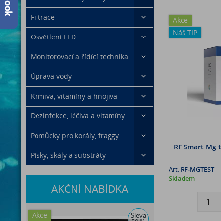
Filtrace
Akce
Náš TIP
Osvětlení LED
Monitorovací a řídící technika
Úprava vody
Krmiva, vitamíny a hnojiva
Dezinfekce, léčiva a vitamíny
Pomůcky pro korály, fraggy
RF Smart Mg t
Písky, skály a substráty
Art:
RF-MGTEST
Skladem
AKČNÍ NABÍDKA
Akce
Sleva