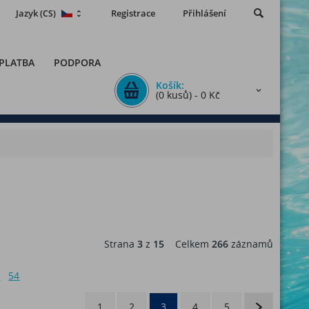
Jazyk
Registrace
Přihlášení
(CS)
 PLATBA
PODPORA
Košík:
(0 kusů) - 0 Kč
Strana
3
z
15
Celkem
266
záznamů
6
54
1
2
3
4
5