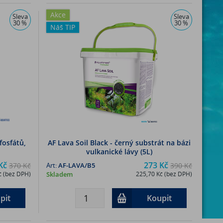
Akce
Sleva
Sleva
30 %
30 %
Náš TIP
fosfátů,
AF Lava Soil Black - černý substrát na bázi
vulkanické lávy (5L)
Kč
273 Kč
370 Kč
Art:
AF-LAVA/B5
390 Kč
č (bez DPH)
Skladem
225,70 Kč (bez DPH)
pit
Koupit