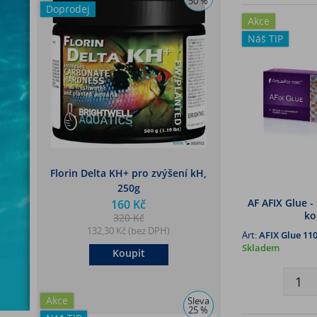
50 %
Doprodej
Akce
Náš TIP
Florin Delta KH+ pro zvýšení kH,
250g
AF AFIX Glue -
160 Kč
ko
320 Kč
132,30 Kč (bez DPH)
Art:
AFIX Glue 11
Skladem
Koupit
Akce
Sleva
25 %