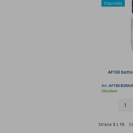
Doprodej
AF150 bottom
Art:
AF150 BSRAI
Skladem
Strana
3
z
15
Ce