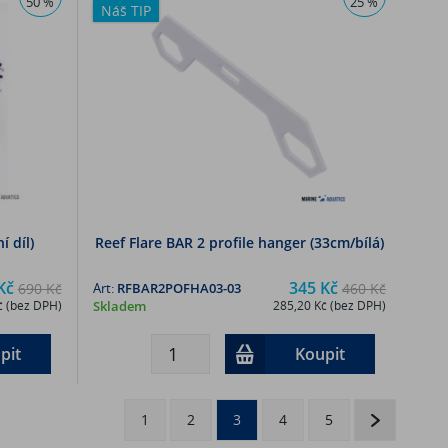
50 %
25 %
Náš TIP
í díl)
Reef Flare BAR 2 profile hanger (33cm/bílá)
Kč
345 Kč
690 Kč
Art:
RFBAR2POFHA03-03
460 Kč
č (bez DPH)
Skladem
285,20 Kč (bez DPH)
pit
Koupit
1
2
3
4
5