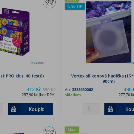
20 %
Náš TIP
st PRO kit (~40 testů)
Vertex silikonová hadička (15
90cm)
312 Kč
336 
390 Kč
Art:
3333650062
257,90 Kč (bez DPH)
Skladem
277,70 K
Koupit
Kou
Akce
Sleva