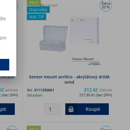
Akce
Sleva
Sleva
25 %
20 %
Doprodej
Náš TIP
dle
pni
trované
Sensor mount acrilico - akrylátový držák
sond
Kč
312 Kč
410 Kč
Art:
3111350061
390 Kč
č (bez DPH)
Skladem
257,90 Kč (bez DPH)
pit
Koupit
Akce
Sleva
Sleva