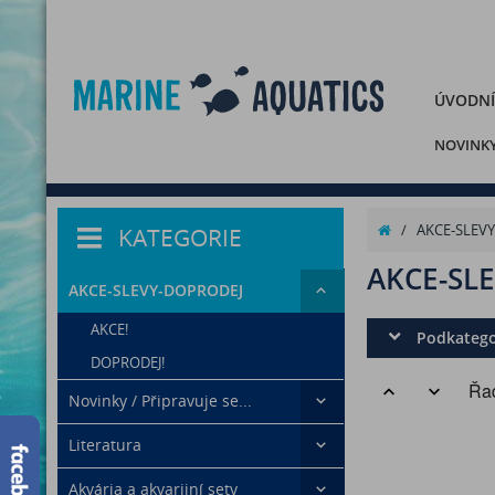
ÚVODNÍ
NOVINK
/
AKCE-SLEV
KATEGORIE
AKCE-SL
AKCE-SLEVY-DOPRODEJ
AKCE!
Podkatego
DOPRODEJ!
Řad
Novinky / Připravuje se...
Literatura
Akvária a akvarijní sety