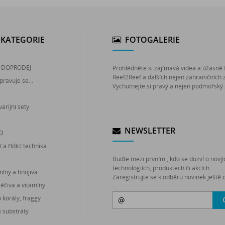
KATEGORIE
FOTOGALERIE
-DOPRODEJ
Prohlédněte si zajímavá videa a úžasné 
Reef2Reef a dalších nejen zahraničních 
pravuje se...
Vychutnejte si pravý a nejen podmořský 
arijní sety
NEWSLETTER
ED
 a řídící technika
Buďte mezi prvními, kdo se dozví o nový
technologiích, produktech či akcích.
míny a hnojiva
Zaregistrujte se k odběru novinek ještě d
léčiva a vitamíny
korály, fraggy
a substráty