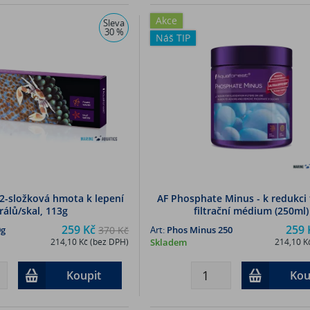
Akce
Sleva
30 %
Náš TIP
 2-složková hmota k lepení
AF Phosphate Minus - k redukci 
rálů/skal, 113g
filtrační médium (250ml)
259 Kč
259 
0g
370 Kč
Art:
Phos Minus 250
214,10 Kč (bez DPH)
Skladem
214,10 K
Koupit
Kou