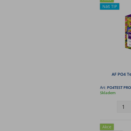
Náš TIP
AF PO4 Te
Art:
PO4TEST PRO
Skladem
Akce