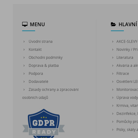
MENU
HLAVNÍ 
Úvodní strana
AKCE-SLEVY
Kontakt
Novinky / Při
Obchodní podmínky
Literatura
Doprava & platba
Akvária a akv
Podpora
Filtrace
Dodavatelé
Osvětlení L
Zásady ochrany a zpracování
Monitorovací
osobních údajů
Úprava vody
Krmiva, vita
Dezinfekce, 
Pomůcky pro 
Písky, skály 