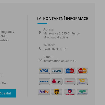
KONTAKTNÍ INFORMACE
Adresa:
fotografie z
Maníkovice 6, 295 01 Ptýrov
zdrojů.
Mnichovo Hradiště
zážitek.
Telefon:
+420 602 302 351
E-mail:
info@marine-aquatics.eu
ch
nes...
Odeslat