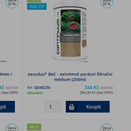
20 %
20 %
Náš TIP
*9mm /
exxodus* BAC - extrémně porézní filtrační
médium (250ml)
Kč
344 Kč
420 Kč
Art:
QEXB250
430 Kč
č (bez DPH)
Skladem
284,30 Kč (bez DPH)
pit
Koupit
Akce
Sleva
Sleva