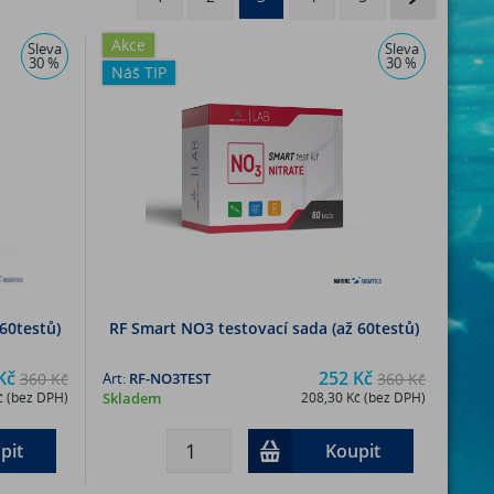
Akce
Sleva
Sleva
30 %
30 %
Náš TIP
60testů)
RF Smart NO3 testovací sada (až 60testů)
Kč
252 Kč
360 Kč
Art:
RF-NO3TEST
360 Kč
č (bez DPH)
Skladem
208,30 Kč (bez DPH)
pit
Koupit