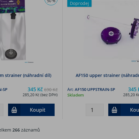
50 %
Doprodej
 strainer (náhradní díl)
AF150 upper strainer (náhradn
345 Kč
345 
N-SP
690 Kč
Art:
AF150 UPPSTRAIN-SP
285,20 Kč (bez DPH)
Skladem
285,20 K
Koupit
Kou
lkem
266
záznamů