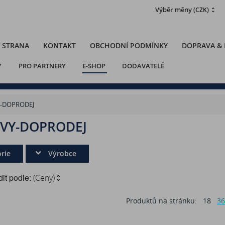
Výběr měny
(CZK)
 STRANA
KONTAKT
OBCHODNÍ PODMÍNKY
DOPRAVA &
Y
PRO PARTNERY
E-SHOP
DODAVATELÉ
Y-DOPRODEJ
EVY-DOPRODEJ
rie
Výrobce
it podle:
(Ceny)
Produktů na stránku:
18
3