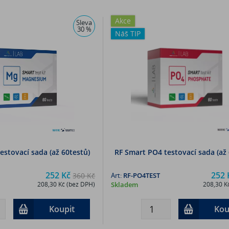
Akce
Sleva
30 %
Náš TIP
estovací sada (až 60testů)
RF Smart PO4 testovací sada (až 
252 Kč
252 
360 Kč
Art:
RF-PO4TEST
208,30 Kč (bez DPH)
Skladem
208,30 K
Koupit
Kou