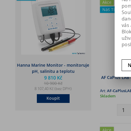
Akce
pomá
Náš TIP
Soub
dan
vás 
Blo
uži
pos
N
Hanna Marine Monitor - monitoruje
pH, salinitu a teplotu
AF CaPlus LAB 
9 810 Kč
10 900 Kč
8 107,40 Kč (bez DPH)
Art:
AF-CaPlusLA
Skladem
Koupit
Akce