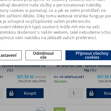
Akce
Sleva
hají zkvalitnit naše služby a personalizovat nabídky.
25 %
Náš TIP
ory cookies si pamatují, co a jak ve svém prohlížeči na
ém zařízení děláte. Díky tomu webová stránka funguje po
a je schopná se přizpůsobit vašim preferencím.
kování některých typů souborů může mít vliv na vaši
vatelskou zkušenost s naším webem, také nebudeme scho
kytnout vám nabídku na základě vašich preferencí.
Odmítnout
Přijmout všechny
astavení
vše
cookies
- vysoce koncentrované Ca
AF MGPlus LAB - vysoce koncen
(1L)
Mg (1L)
307,50 Kč
307,50 
B1
410 Kč
Art:
AF-MGPlusLAB1
254,20 Kč (bez DPH)
Skladem
254,20 K
Koupit
Kou
Akce
Sleva