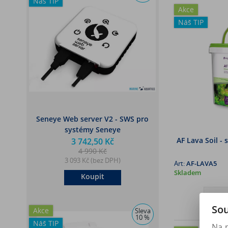
Náš TIP
Akce
Náš TIP
Seneye Web server V2 - SWS pro
systémy Seneye
AF Lava Soil - 
3 742,50 Kč
4 990 Kč
3 093 Kč (bez DPH)
Art:
AF-LAVA5
Skladem
Koupit
Sou
Akce
Sleva
10 %
Náš TIP
Na 