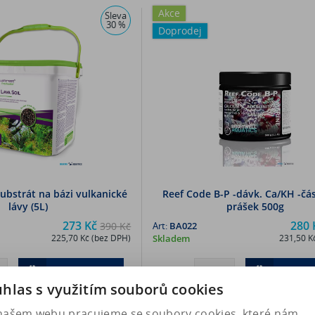
Akce
Sleva
30 %
Doprodej
substrát na bázi vulkanické
Reef Code B-P -dávk. Ca/KH -čás
lávy (5L)
prášek 500g
273 Kč
280 
390 Kč
Art:
BA022
225,70 Kč (bez DPH)
Skladem
231,50 K
Koupit
Kou
hlas s využitím souborů cookies
našem webu pracujeme se soubory cookies, které nám