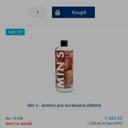
Koupit
Náš TIP
Min S - krmivo pro korálnatce (500ml)
1 490 Kč
Art:
11110
Není na skladě
1 330,40 Kč (bez DPH)