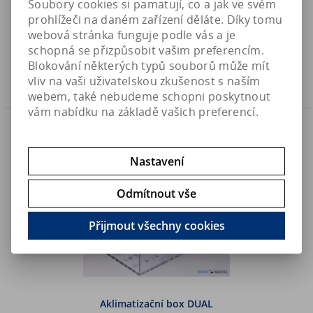
Soubory cookies si pamatují, co a jak ve svém
prohlížeči na daném zařízení děláte. Díky tomu
1 290 Kč
Art:
RS-R22233
webová stránka funguje podle vás a je
Není na skladě
1 066,20 Kč (bez DPH)
schopná se přizpůsobit vašim preferencím.
Blokování některých typů souborů může mít
Koupit
vliv na vaši uživatelskou zkušenost s naším
webem, také nebudeme schopni poskytnout
vám nabídku na základě vašich preferencí.
Náš TIP
Nastavení
Odmítnout vše
Přijmout všechny cookies
Aklimatizační box DUAL