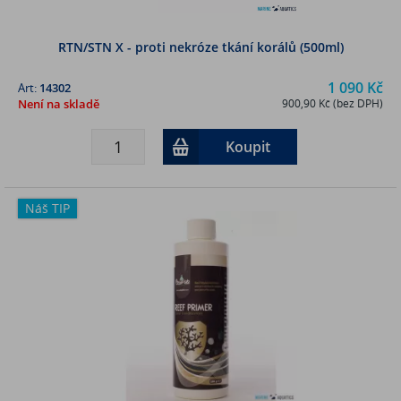
RTN/STN X - proti nekróze tkání korálů (500ml)
1 090 Kč
Art:
14302
Není na skladě
900,90 Kč (bez DPH)
Koupit
Náš TIP