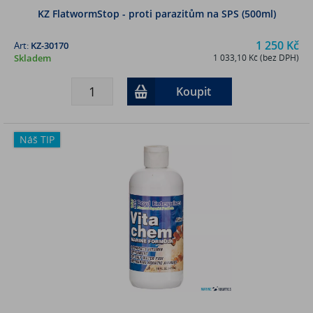
KZ FlatwormStop - proti parazitům na SPS (500ml)
1 250 Kč
Art:
KZ-30170
Skladem
1 033,10 Kč (bez DPH)
Koupit
Náš TIP