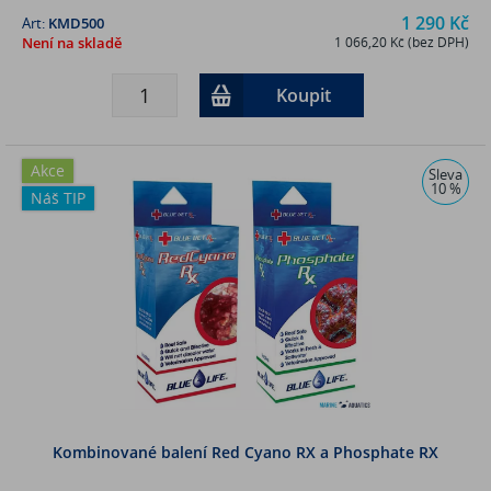
1 290 Kč
Art:
KMD500
Není na skladě
1 066,20 Kč (bez DPH)
Koupit
Akce
Sleva
10 %
Náš TIP
Kombinované balení Red Cyano RX a Phosphate RX