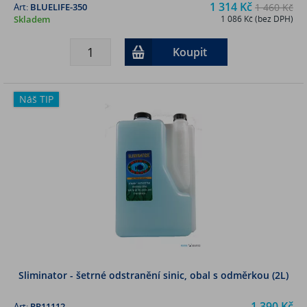
1 314 Kč
Art:
BLUELIFE-350
1 460 Kč
Skladem
1 086 Kč (bez DPH)
Koupit
Náš TIP
Sliminator - šetrné odstranění sinic, obal s odměrkou (2L)
1 390 Kč
Art:
RR11112