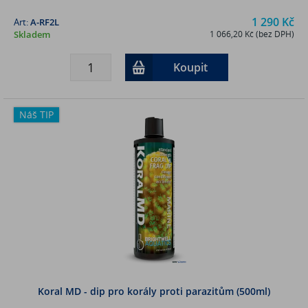
1 290 Kč
Art:
A-RF2L
Skladem
1 066,20 Kč (bez DPH)
Koupit
Náš TIP
Koral MD - dip pro korály proti parazitům (500ml)