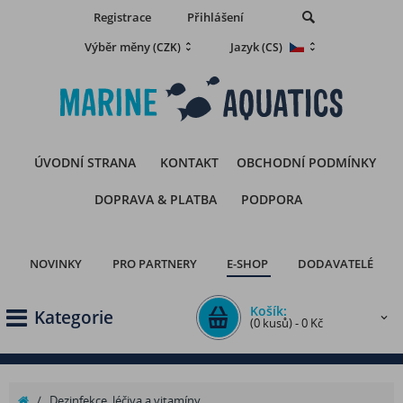
Registrace
Přihlášení
Výběr měny
Jazyk
(CZK)
(CS)
ÚVODNÍ STRANA
KONTAKT
OBCHODNÍ PODMÍNKY
DOPRAVA & PLATBA
PODPORA
NOVINKY
PRO PARTNERY
E-SHOP
DODAVATELÉ
Košík:
Kategorie
(0 kusů) - 0 Kč
/
Dezinfekce, léčiva a vitamíny