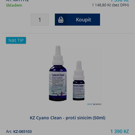
Skladem
1 148,80 Kč (bez DPH)
Koupit
Náš TIP
KZ Cyano Clean - proti sinicím (50ml)
1 390 Kč
Art:
KZ-065103