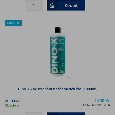
Koupit
Náš TIP
Dino X - odstranění nežádoucích řas (1000ml)
1 890 Kč
Art:
14300
Skladem
1 562 Kč (bez DPH)