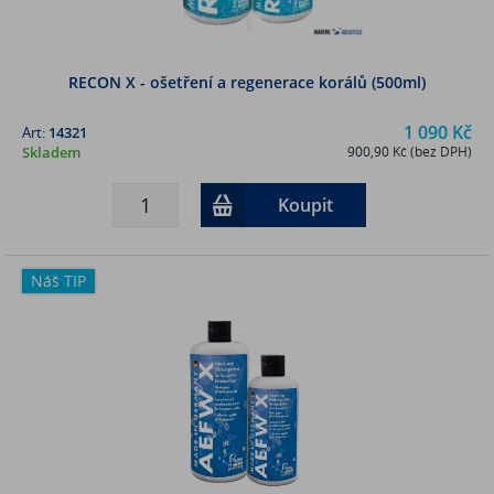
RECON X - ošetření a regenerace korálů (500ml)
1 090 Kč
Art:
14321
Skladem
900,90 Kč (bez DPH)
Koupit
Náš TIP