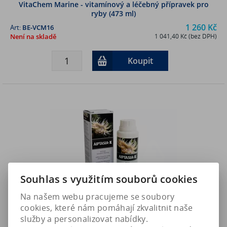
VitaChem Marine - vitamínový a léčebný přípravek pro
ryby (473 ml)
1 260 Kč
Art:
BE-VCM16
Není na skladě
1 041,40 Kč (bez DPH)
Koupit
Souhlas s využitím souborů cookies
Na našem webu pracujeme se soubory
cookies, které nám pomáhají zkvalitnit naše
služby a personalizovat nabídky.
Aiptasia-X - hubení skelných sasanek (500ml)