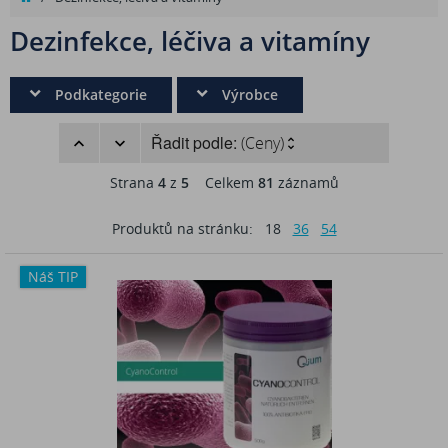
Dezinfekce, léčiva a vitamíny
Podkategorie
Výrobce
Řadit podle:
(Ceny)
Strana
4
z
5
Celkem
81
záznamů
Produktů na stránku:
18
36
54
Náš TIP