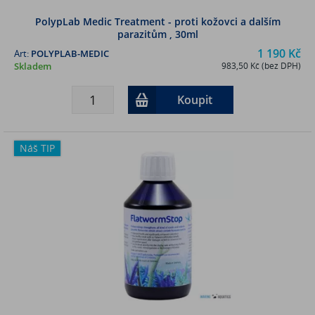
PolypLab Medic Treatment - proti kožovci a dalším
parazitům , 30ml
1 190 Kč
Art:
POLYPLAB-MEDIC
Skladem
983,50 Kč (bez DPH)
Koupit
Náš TIP