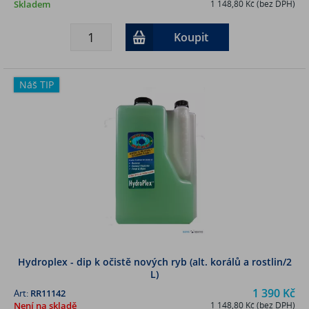
Skladem
1 148,80 Kč (bez DPH)
Koupit
Náš TIP
Hydroplex - dip k očistě nových ryb (alt. korálů a rostlin/2
L)
1 390 Kč
Art:
RR11142
Není na skladě
1 148,80 Kč (bez DPH)