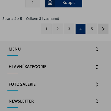
Koupit
Strana
4
z
5
Celkem
81
záznamů
1
2
3
4
5
MENU
HLAVNÍ KATEGORIE
FOTOGALERIE
NEWSLETTER