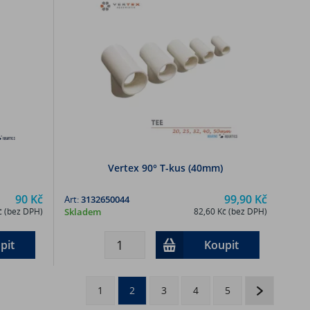
Vertex 90° T-kus (40mm)
90 Kč
99,90 Kč
Art:
3132650044
č (bez DPH)
Skladem
82,60 Kč (bez DPH)
pit
Koupit
1
2
3
4
5