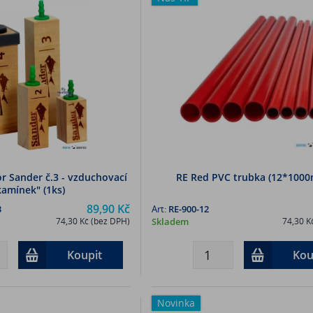
r Sander č.3 - vzduchovací
RE Red PVC trubka (12*100
kamínek" (1ks)
89,90 Kč
3
Art:
RE-900-12
74,30 Kč (bez DPH)
Skladem
74,30 K
Koupit
Kou
Novinka