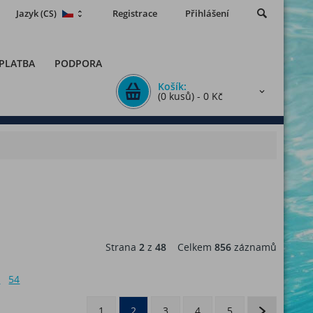
Jazyk
Registrace
Přihlášení
(CS)
 PLATBA
PODPORA
Košík:
(0 kusů) - 0 Kč
Strana
2
z
48
Celkem
856
záznamů
6
54
1
2
3
4
5