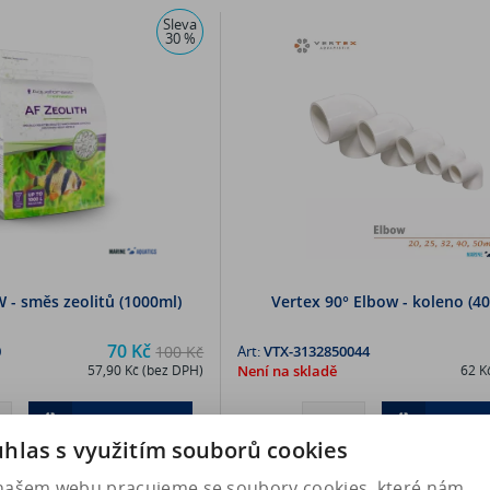
Sleva
30 %
W - směs zeolitů (1000ml)
Vertex 90° Elbow - koleno (
70 Kč
0
100 Kč
Art:
VTX-3132850044
57,90 Kč (bez DPH)
Není na skladě
62 K
Koupit
Kou
hlas s využitím souborů cookies
našem webu pracujeme se soubory cookies, které nám