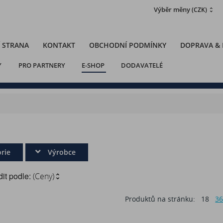
Výběr měny
(CZK)
 STRANA
KONTAKT
OBCHODNÍ PODMÍNKY
DOPRAVA &
Y
PRO PARTNERY
E-SHOP
DODAVATELÉ
rie
Výrobce
it podle:
(Ceny)
Produktů na stránku:
18
3