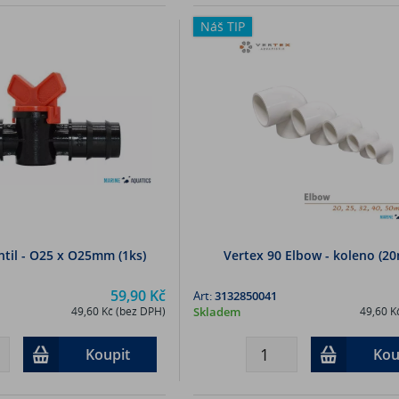
Náš TIP
ntil - O25 x O25mm (1ks)
Vertex 90 Elbow - koleno (2
59,90 Kč
Art:
3132850041
49,60 Kč (bez DPH)
Skladem
49,60 K
Koupit
Kou