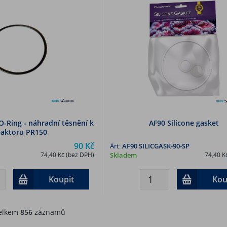
-Ring - náhradní těsnění k
AF90 Silicone gasket
eaktoru PR150
90 Kč
Art:
AF90 SILICGASK-90-SP
74,40 Kč (bez DPH)
Skladem
74,40 K
Koupit
Kou
lkem
856
záznamů