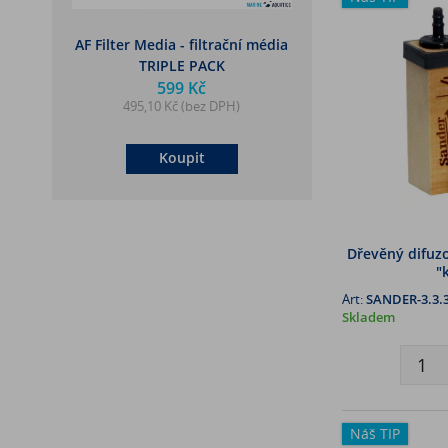
AF Filter Media - filtrační média
TRIPLE PACK
599 Kč
495,10 Kč (bez DPH)
Koupit
Dřevěný difuzo
"
Art:
SANDER-3.3.
Skladem
Náš TIP