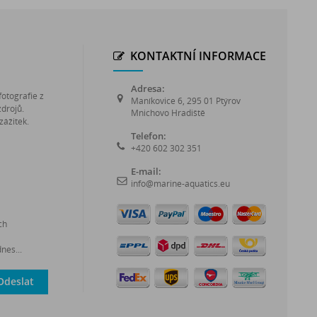
KONTAKTNÍ INFORMACE
Adresa:
fotografie z
Maníkovice 6, 295 01 Ptýrov
zdrojů.
Mnichovo Hradiště
zážitek.
Telefon:
+420 602 302 351
E-mail:
info@marine-aquatics.eu
ch
nes...
Odeslat