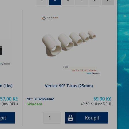
m (1ks)
Vertex 90° T-kus (25mm)
57,90 Kč
59,90 Kč
Art:
3132650042
č (bez DPH)
Skladem
49,60 Kč (bez DPH)
pit
Koupit