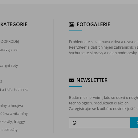
KATEGORIE
FOTOGALERIE
-DOPRODEJ
Prohlédněte si zajímavá videa a úžasné 
Reef2Reef a dalších nejen zahraničních 
pravuje se...
Vychutnejte si pravý a nejen podmořský 
arijní sety
NEWSLETTER
ED
 a řídící technika
Buďte mezi prvními, kdo se dozví o nový
technologiích, produktech či akcích.
míny a hnojiva
Zaregistrujte se k odběru novinek ještě d
léčiva a vitamíny
korály, fraggy
a substráty