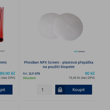
0mm)
PhosBan NPX Screen - plastová přepážka
na použití biopelet
89,90 Kč
90 Kč
Art:
2LF-076
č (bez DPH)
Skladem
74,40 Kč (bez DPH)
pit
Koupit