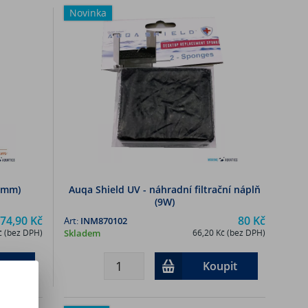
Novinka
40mm)
Auqa Shield UV - náhradní filtrační náplň
(9W)
74,90 Kč
80 Kč
Art:
INM870102
č (bez DPH)
Skladem
66,20 Kč (bez DPH)
pit
Koupit