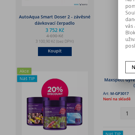
pomá
Soub
AutoAqua Smart Doser 2 - závěsné
dan
dávkovací čerpadlo
vás 
3 752 Kč
Blo
4 690 Kč
uži
3 100,90 Kč (bez DPH)
pos
Koupit
N
Akce
Náš TIP
Maxspect Gyre3
Art:
M-GP3017
Není na skladě
Náš TIP