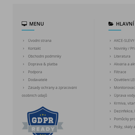
MENU
HLAVNÍ 
Úvodní strana
AKCE-SLEVY
Kontakt
Novinky / Při
Obchodní podmínky
Literatura
Doprava & platba
Akvária a akv
Podpora
Filtrace
Dodavatelé
Osvětlení L
Zásady ochrany a zpracování
Monitorovací
osobních údajů
Úprava vody
Krmiva, vita
Dezinfekce, 
Pomůcky pro 
Písky, skály 