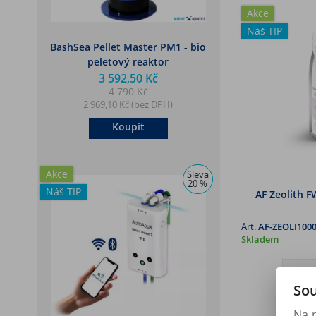
Akce
Náš TIP
BashSea Pellet Master PM1 - bio
peletový reaktor
3 592,50 Kč
4 790 Kč
2 969,10 Kč (bez DPH)
Koupit
Akce
Sleva
20 %
Náš TIP
AF Zeolith F
Art:
AF-ZEOLI100
Skladem
Sou
Na 