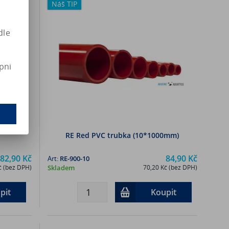
Náš TIP
dle
pni
RE Red PVC trubka (10*1000mm)
82,90 Kč
84,90 Kč
Art:
RE-900-10
č (bez DPH)
Skladem
70,20 Kč (bez DPH)
pit
Koupit