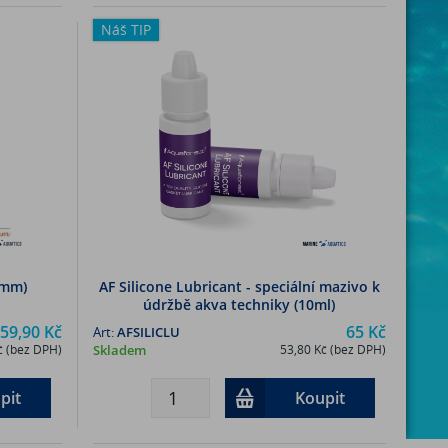
Náš TIP
0mm)
AF Silicone Lubricant - speciální mazivo k
údržbě akva techniky (10ml)
59,90 Kč
65 Kč
Art:
AFSILICLU
č (bez DPH)
Skladem
53,80 Kč (bez DPH)
pit
Koupit