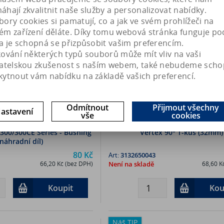
hají zkvalitnit naše služby a personalizovat nabídky.
ory cookies si pamatují, co a jak ve svém prohlížeči na
ém zařízení děláte. Díky tomu webová stránka funguje po
a je schopná se přizpůsobit vašim preferencím.
kování některých typů souborů může mít vliv na vaši
vatelskou zkušenost s naším webem, také nebudeme scho
kytnout vám nabídku na základě vašich preferencí.
Odmítnout
Přijmout všechny
astavení
vše
cookies
00/300CE Series - Bushing
Vertex 90° T-kus (32mm)
(náhradní díl)
80 Kč
Art:
3132650043
66,20 Kč (bez DPH)
Není na skladě
68,60 K
Koupit
Kou
Náš TIP