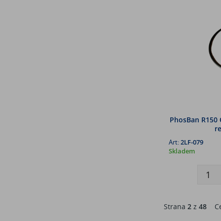
PhosBan R150 O
r
Art:
2LF-079
Skladem
Strana
2
z
48
Ce