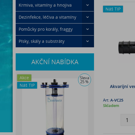
Krmiva, vitamíny a hnojiva
Náš TIP
Dezinfekce, léčiva a vitamíny
Pomůcky pro korály, fraggy
Písky, skály a substráty
AKČNÍ NABÍDKA
Akce
Sleva
25 %
Náš TIP
Akvarijní ve
Art:
A-VC25
Skladem