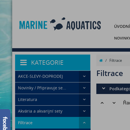
ÚVODNÍ
NOVINK
/
Filtrace
KATEGORIE
Filtrace
AKCE-SLEVY-DOPRODEJ
Novinky / Připravuje se...
Podkatego
Literatura
Řad
Akvária a akvarijní sety
Filtrace