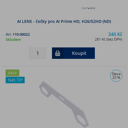
AI LENS - čočky pro AI Prime HD, H26/52HD (ND)
340 Kč
Art:
110-00022
Skladem
281 Kč (bez DPH)
Koupit
Akce
Sleva
25 %
Náš TIP