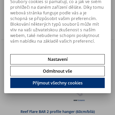
Soubory cookies si pamatují, co a jak ve svém
(33cm/černá)
prohlížeči na daném zařízení děláte. Díky tomu
460 Kč
Art:
RFBAR2POFHA03-02
webová stránka funguje podle vás a je
Skladem
380,20 Kč (bez DPH)
schopná se přizpůsobit vašim preferencím.
Blokování některých typů souborů může mít
Koupit
vliv na vaši uživatelskou zkušenost s naším
webem, také nebudeme schopni poskytnout
vám nabídku na základě vašich preferencí.
Akce
Sleva
25 %
Náš TIP
Nastavení
Odmítnout vše
Přijmout všechny cookies
Reef Flare BAR 2 profile hanger (60cm/bílá)