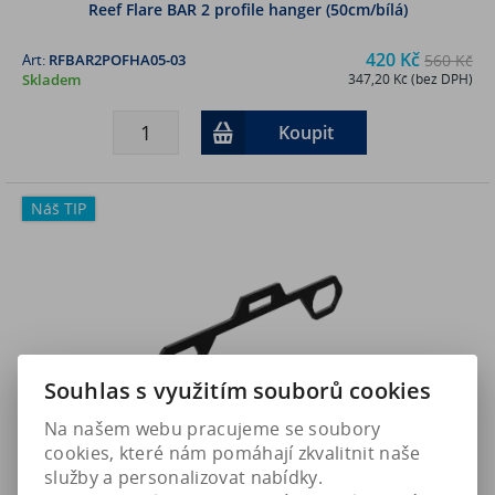
Reef Flare BAR 2 profile hanger (50cm/bílá)
420 Kč
Art:
RFBAR2POFHA05-03
560 Kč
Skladem
347,20 Kč (bez DPH)
Koupit
Náš TIP
Souhlas s využitím souborů cookies
Na našem webu pracujeme se soubory
cookies, které nám pomáhají zkvalitnit naše
služby a personalizovat nabídky.
Reef Flare BAR 2 profile hanger - držák pro tyčové osvětlení