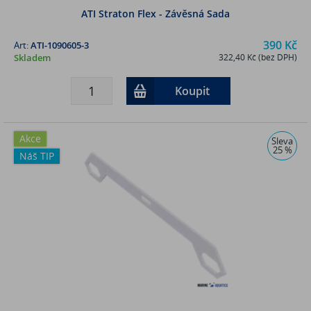
ATI Straton Flex - Závěsná Sada
390 Kč
Art:
ATI-1090605-3
Skladem
322,40 Kč (bez DPH)
Koupit
Akce
Sleva
25 %
Náš TIP