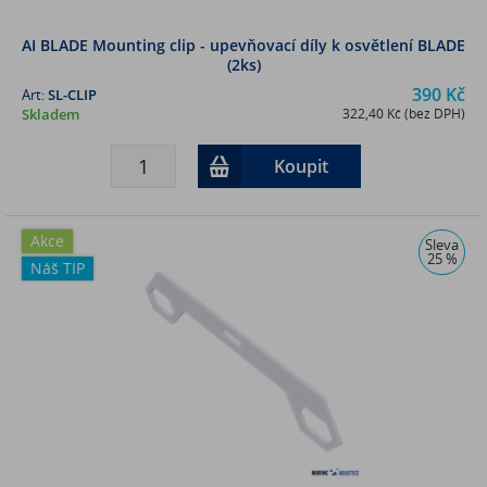
AI BLADE Mounting clip - upevňovací díly k osvětlení BLADE
(2ks)
390 Kč
Art:
SL-CLIP
Skladem
322,40 Kč (bez DPH)
Koupit
Akce
Sleva
25 %
Náš TIP