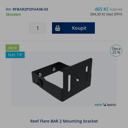
465 Kč
Art:
RFBAR2POFHA06-03
620 Kč
Skladem
384,30 Kč (bez DPH)
Koupit
Akce
Sleva
25 %
Náš TIP
Reef Flare BAR 2 Mounting bracket