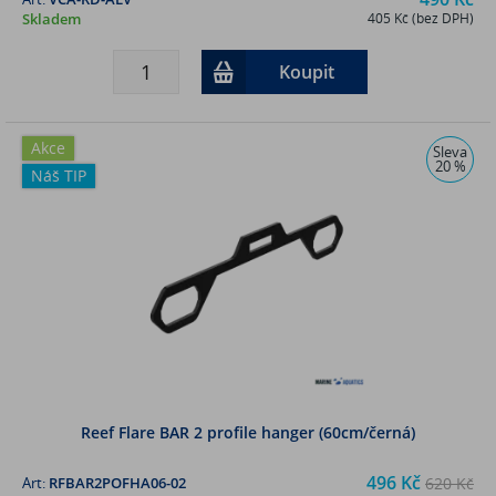
Skladem
405 Kč (bez DPH)
Koupit
Akce
Sleva
20 %
Náš TIP
Reef Flare BAR 2 profile hanger (60cm/černá)
496 Kč
Art:
RFBAR2POFHA06-02
620 Kč