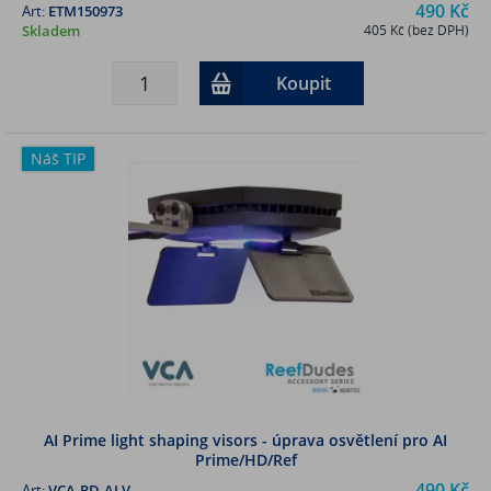
490 Kč
Art:
ETM150973
Skladem
405 Kč (bez DPH)
Koupit
Náš TIP
AI Prime light shaping visors - úprava osvětlení pro AI
Prime/HD/Ref
490 Kč
Art:
VCA-RD-ALV