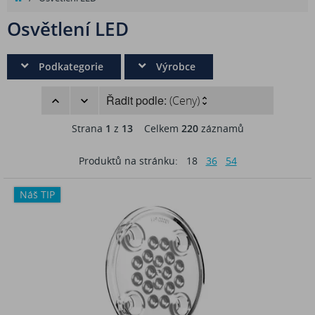
Osvětlení LED
Podkategorie
Výrobce
Řadit podle:
(Ceny)
Strana
1
z
13
Celkem
220
záznamů
Produktů na stránku:
18
36
54
Náš TIP