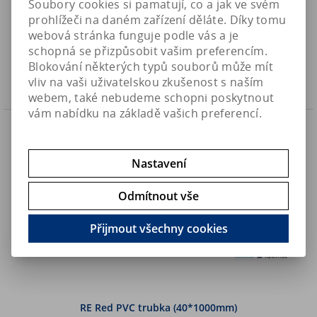
Soubory cookies si pamatují, co a jak ve svém
prohlížeči na daném zařízení děláte. Díky tomu
364 Kč
Art:
AFMEDSOCKXL
520 Kč
webová stránka funguje podle vás a je
Skladem
300,90 Kč (bez DPH)
schopná se přizpůsobit vašim preferencím.
Blokování některých typů souborů může mít
Koupit
vliv na vaši uživatelskou zkušenost s naším
webem, také nebudeme schopni poskytnout
vám nabídku na základě vašich preferencí.
Náš TIP
Nastavení
Odmítnout vše
Přijmout všechny cookies
RE Red PVC trubka (40*1000mm)