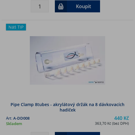
Koupit
Náš TIP
Pipe Clamp 8tubes - akrylátový držák na 8 dávkovacích
hadiček
440 Kč
Art:
A-DD008
Skladem
363,70 Kč (bez DPH)