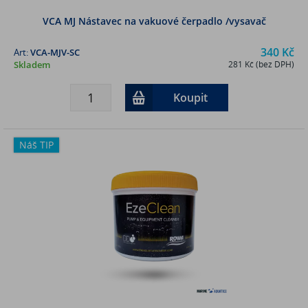
VCA MJ Nástavec na vakuové čerpadlo /vysavač
340 Kč
Art:
VCA-MJV-SC
Skladem
281 Kč (bez DPH)
Koupit
Náš TIP