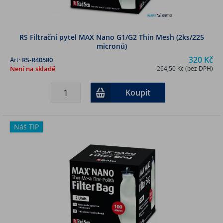
RS Filtrační pytel MAX Nano G1/G2 Thin Mesh (2ks/225
micronů)
320 Kč
Art:
RS-R40580
Není na skladě
264,50 Kč (bez DPH)
Koupit
Náš TIP