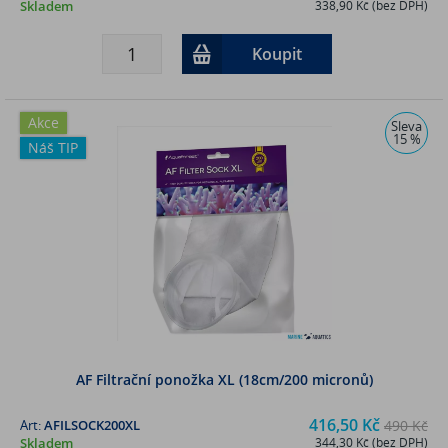
Skladem
338,90 Kč (bez DPH)
Koupit
Akce
Sleva
15 %
Náš TIP
AF Filtrační ponožka XL (18cm/200 micronů)
416,50 Kč
Art:
AFILSOCK200XL
490 Kč
Skladem
344,30 Kč (bez DPH)