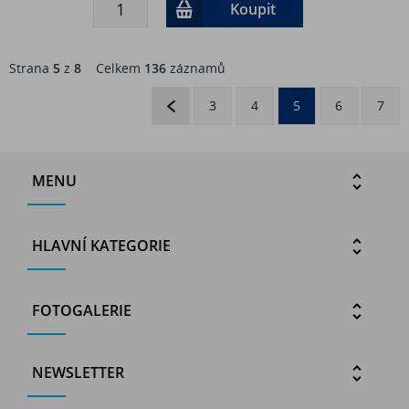
Koupit
Strana
5
z
8
Celkem
136
záznamů
3
4
5
6
7
MENU
HLAVNÍ KATEGORIE
FOTOGALERIE
NEWSLETTER