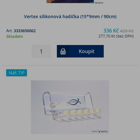
Vertex silikonová hadička (15*9mm / 90cm)
336 Kč
Art:
3333650062
420 Kč
Skladem
277,70 Kč (bez DPH)
Koupit
Náš TIP