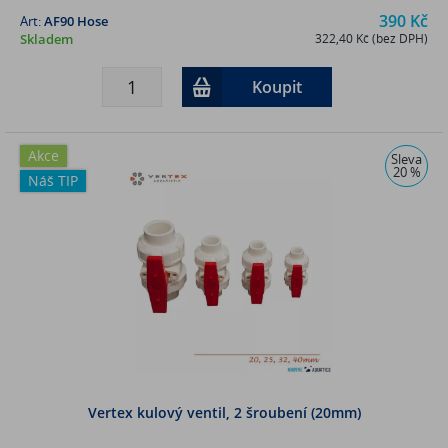
390 Kč
Art:
AF90 Hose
Skladem
322,40 Kč (bez DPH)
Koupit
Akce
Sleva
20 %
Náš TIP
Vertex kulový ventil, 2 šroubení (20mm)