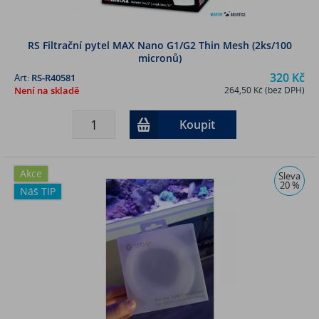
RS Filtrační pytel MAX Nano G1/G2 Thin Mesh (2ks/100
micronů)
320 Kč
Art:
RS-R40581
Není na skladě
264,50 Kč (bez DPH)
Koupit
Akce
Sleva
20 %
Náš TIP