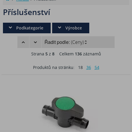
Příslušenství
Podkategorie
Výrobce
Řadit podle:
(Ceny)
Strana
5
z
8
Celkem
136
záznamů
Produktů na stránku:
18
36
54