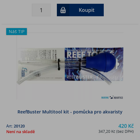
Koupit
Náš TIP
ReefBuster Multitool kit - pomůcka pro akvaristy
420 Kč
Art:
20120
Není na skladě
347,20 Kč (bez DPH)