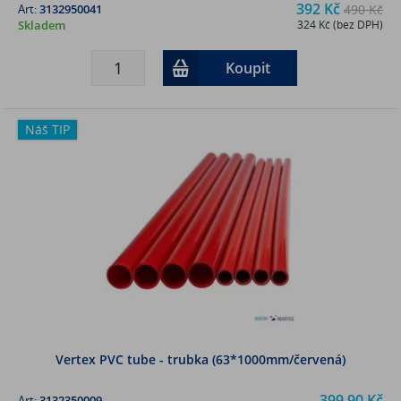
392 Kč
Art:
3132950041
490 Kč
Skladem
324 Kč (bez DPH)
Koupit
Náš TIP
Vertex PVC tube - trubka (63*1000mm/červená)
399,90 Kč
Art:
3132350009