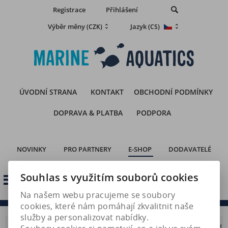
Registrace
Přihlášení
Výběr měny
Jazyk
(CZK)
(CS)
ÚVODNÍ STRANA
KONTAKT
OBCHODNÍ PODMÍNKY
DOPRAVA & PLATBA
PODPORA
NOVINKY
PRO PARTNERY
E-SHOP
DODAVATELÉ
Souhlas s využitím souborů cookies
Košík:
Kategorie
(0 kusů) - 0 Kč
Na našem webu pracujeme se soubory
cookies, které nám pomáhají zkvalitnit naše
služby a personalizovat nabídky.
/
Monitorovací a řídící technika
/
Testování a analýza vody
/
Red