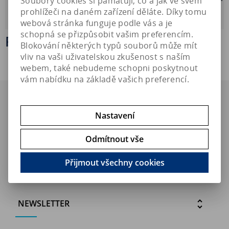
Soubory cookies si pamatují, co a jak ve svém
prohlížeči na daném zařízení děláte. Díky tomu
Sea MCP
webová stránka funguje podle vás a je
schopná se přizpůsobit vašim preferencím.
Red Sea MCP
Blokování některých typů souborů může mít
vliv na vaši uživatelskou zkušenost s naším
webem, také nebudeme schopni poskytnout
vám nabídku na základě vašich preferencí.
MENU
Nastavení
HLAVNÍ KATEGORIE
Odmítnout vše
Přijmout všechny cookies
FOTOGALERIE
NEWSLETTER