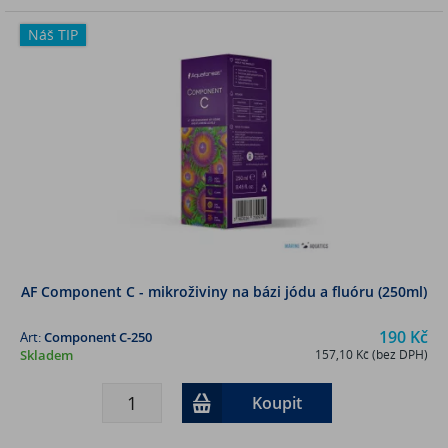
Náš TIP
AF Component C - mikroživiny na bázi jódu a fluóru (250ml)
190 Kč
Art:
Component C-250
Skladem
157,10 Kč (bez DPH)
Koupit