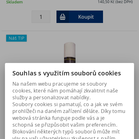
Skladem
140,50 Kč (bez DPH)
Koupit
Náš TIP
Souhlas s využitím souborů cookies
Na našem webu pracujeme se soubory
cookies, které nám pomáhají zkvalitnit naše
služby a personalizovat nabídky.
Soubory cookies si pamatují, co a jak ve svém
prohlížeči na daném zařízení děláte. Díky tomu
webová stránka funguje podle vás a je
D-D 10" Filtrační vložka pro filtr RO 50/75/150GPD
schopná se přizpůsobit vašim preferencím.
Blokování některých typů souborů může mít
180 Kč
Art:
RUW008
Není na skladě
148,80 Kč (bez DPH)
vliv na vaši uživatelskou zkušenost s naším