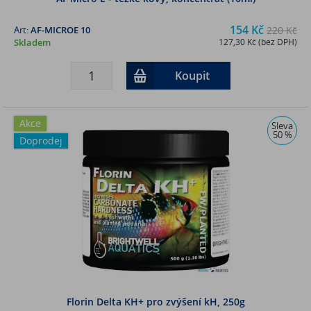
154 Kč
Art:
AF-MICROE 10
220 Kč
Skladem
127,30 Kč (bez DPH)
Koupit
Akce
Sleva
50 %
Doprodej
Florin Delta KH+ pro zvýšení kH, 250g