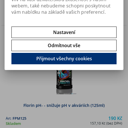
webem, také nebudeme schopni poskytnout
vám nabídku na základě vašich preferencí.
Koupit
Novinka
Nastavení
Odmítnout vše
Přijmout všechny cookies
Florin pH- - snižuje pH v akváriích (125ml)
190 Kč
Art:
FPM125
Skladem
157,10 Kč (bez DPH)