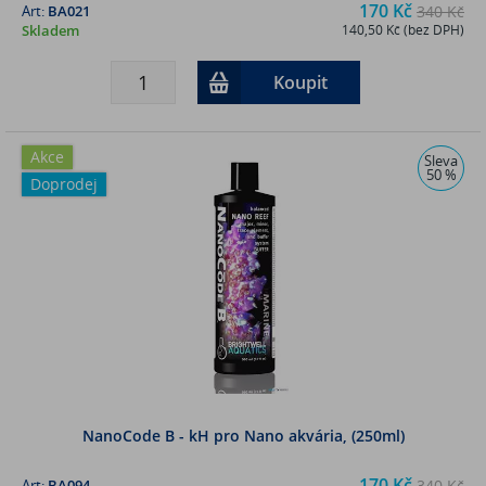
170 Kč
Art:
BA021
340 Kč
Skladem
140,50 Kč (bez DPH)
Koupit
Akce
Sleva
50 %
Doprodej
NanoCode B - kH pro Nano akvária, (250ml)
170 Kč
Art:
BA094
340 Kč