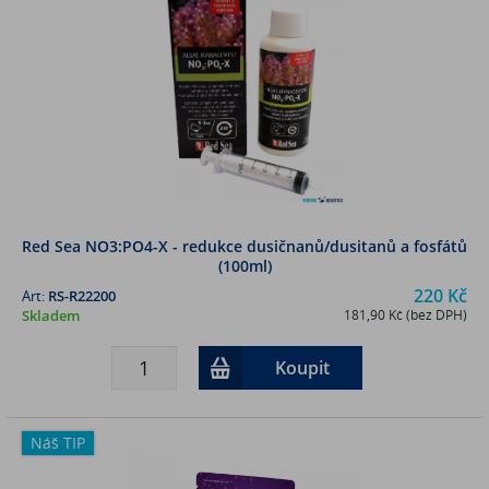
Red Sea NO3:PO4-X - redukce dusičnanů/dusitanů a fosfátů
(100ml)
220 Kč
Art:
RS-R22200
Skladem
181,90 Kč (bez DPH)
Koupit
Náš TIP