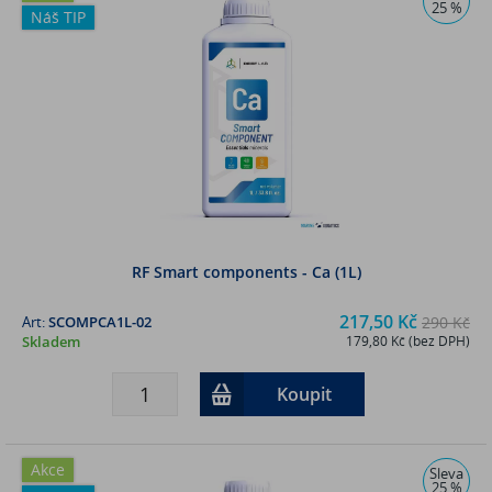
25 %
Náš TIP
RF Smart components - Ca (1L)
217,50 Kč
Art:
SCOMPCA1L-02
290 Kč
Skladem
179,80 Kč (bez DPH)
Koupit
Akce
Sleva
25 %