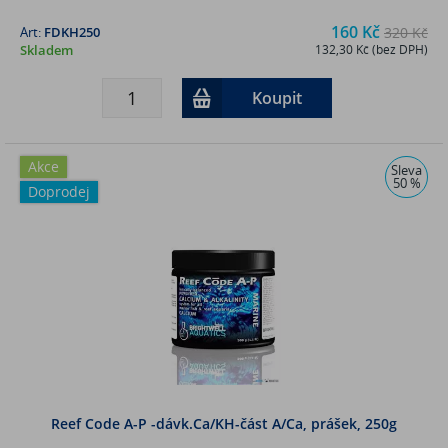
160 Kč
Art:
FDKH250
320 Kč
Skladem
132,30 Kč (bez DPH)
Koupit
Akce
Sleva
50 %
Doprodej
Reef Code A-P -dávk.Ca/KH-část A/Ca, prášek, 250g