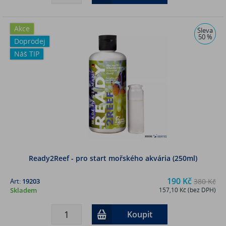
Akce
Sleva
50 %
Doprodej
Náš TIP
Ready2Reef - pro start mořského akvária (250ml)
190 Kč
Art:
19203
380 Kč
Skladem
157,10 Kč (bez DPH)
Koupit