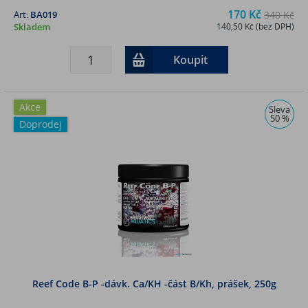
170 Kč
Art:
BA019
340 Kč
Skladem
140,50 Kč (bez DPH)
Koupit
Akce
Sleva
50 %
Doprodej
Reef Code B-P -dávk. Ca/KH -část B/Kh, prášek, 250g