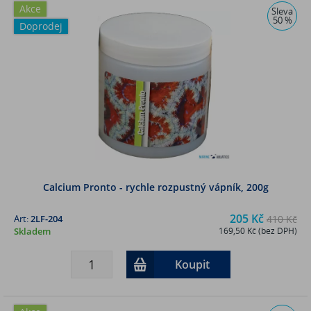
Akce
Sleva
50 %
Doprodej
Calcium Pronto - rychle rozpustný vápník, 200g
205 Kč
Art:
2LF-204
410 Kč
Skladem
169,50 Kč (bez DPH)
Koupit