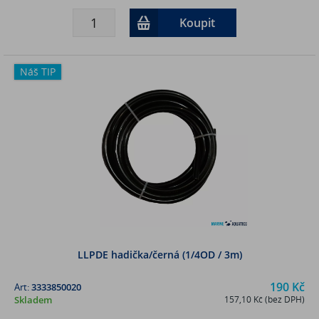
Koupit
Náš TIP
LLPDE hadička/černá (1/4OD / 3m)
190 Kč
Art:
3333850020
Skladem
157,10 Kč (bez DPH)