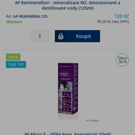
AF Remineralizer - mineralizace RO, deionizované a
destilované vody (125ml)
120 Kč
Art:
AF-REMINERAL125
Skladem
99,20 Kč (bez DPH)
Koupit
Akce
Sleva
30 %
Náš TIP
AF Micro E - těžké kovy, koncentrát (10ml)