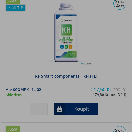
Akce
Sleva
25 %
Náš TIP
RF Smart components - kH (1L)
217,50 Kč
Art:
SCOMPKH1L-02
290 Kč
Skladem
179,80 Kč (bez DPH)
Koupit
Akce
Sleva