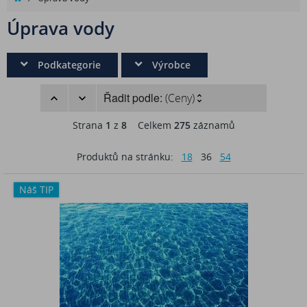
Úprava vody
Podkategorie
Výrobce
Řadit podle:
(Ceny)
Strana
1
z
8
Celkem
275
záznamů
Produktů na stránku:
18
36
54
Náš TIP