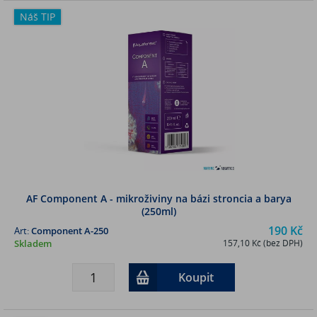
Náš TIP
AF Component A - mikroživiny na bázi stroncia a barya
(250ml)
190 Kč
Art:
Component A-250
Skladem
157,10 Kč (bez DPH)
Koupit